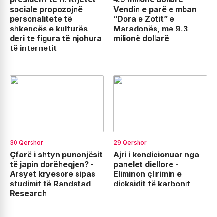
sociale propozojnë
Vendin e parë e mban
personalitete të
“Dora e Zotit” e
shkencës e kulturës
Maradonës, me 9.3
deri te figura të njohura
milionë dollarë
të internetit
30 Qershor
29 Qershor
Çfarë i shtyn punonjësit
Ajri i kondicionuar nga
të japin dorëheqjen? -
panelet diellore -
Arsyet kryesore sipas
Eliminon çlirimin e
studimit të Randstad
dioksidit të karbonit
Research