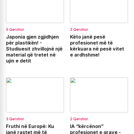
5 Qershor
3 Qershor
Japonia gjen zgjidhjen
Këto janë pesë
për plastikën! -
profesionet më të
Studiuesit zhvillojnë një
kërkuara në pesë vitet
material që tretet në
e ardhshme!
ujin e detit
3 Qershor
2 Qershor
Fruthi në Europë: Ku
IA “kërcënon”
janë rastet më të
profesionet e grave -