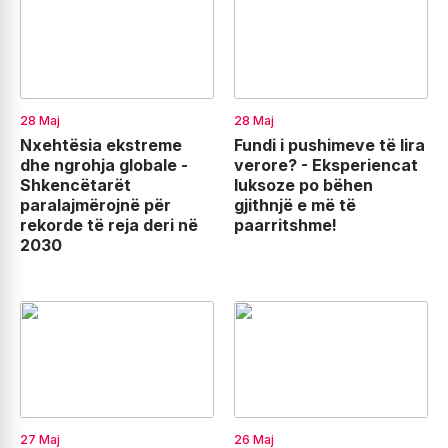
28 Maj
28 Maj
Nxehtësia ekstreme
Fundi i pushimeve të lira
dhe ngrohja globale -
verore? - Eksperiencat
Shkencëtarët
luksoze po bëhen
paralajmërojnë për
gjithnjë e më të
rekorde të reja deri në
paarritshme!
2030
27 Maj
26 Maj