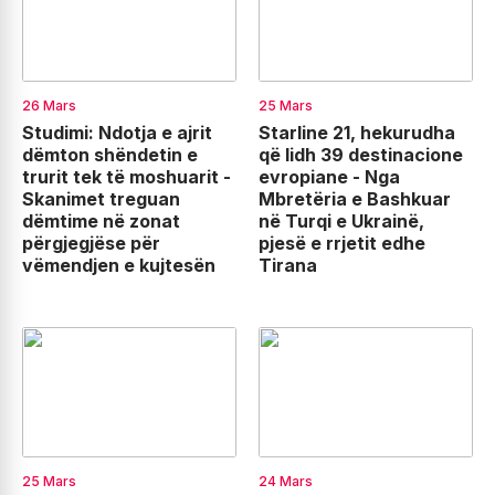
26 Mars
25 Mars
Studimi: Ndotja e ajrit
Starline 21, hekurudha
dëmton shëndetin e
që lidh 39 destinacione
trurit tek të moshuarit -
evropiane - Nga
Skanimet treguan
Mbretëria e Bashkuar
dëmtime në zonat
në Turqi e Ukrainë,
përgjegjëse për
pjesë e rrjetit edhe
vëmendjen e kujtesën
Tirana
25 Mars
24 Mars