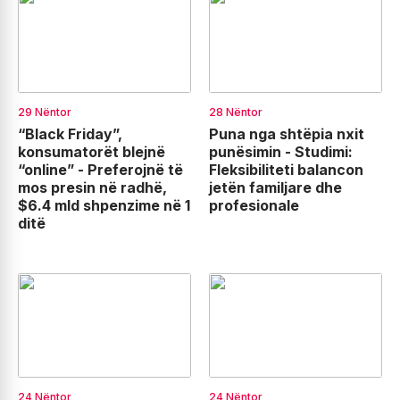
29 Nëntor
28 Nëntor
“Black Friday”,
Puna nga shtëpia nxit
konsumatorët blejnë
punësimin - Studimi:
“online” - Preferojnë të
Fleksibiliteti balancon
mos presin në radhë,
jetën familjare dhe
$6.4 mld shpenzime në 1
profesionale
ditë
24 Nëntor
24 Nëntor