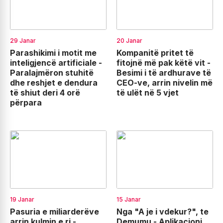
29 Janar
20 Janar
Parashikimi i motit me
Kompanitë pritet të
inteligjencë artificiale -
fitojnë më pak këtë vit -
Paralajmëron stuhitë
Besimi i të ardhurave të
dhe reshjet e dendura
CEO-ve, arrin nivelin më
të shiut deri 4 orë
të ulët në 5 vjet
përpara
19 Janar
15 Janar
Pasuria e miliarderëve
Nga "A je i vdekur?", te
arrin kulmin e ri -
Demumu - Aplikacioni