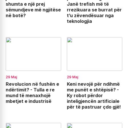
shumta e një prej
Janë trefish më të
sëmundjeve më ngjitëse
rrezikuara se burrat për
në botë?
t’u zëvendësuar nga
teknologjia
29 Maj
29 Maj
Revolucion në fushën e
Keni nevojë për ndihmë
ndërtimit? - Tulla e re
me punët e shtëpisë? -
mund të menaxhojë
Ky robot përdor
mbetjet e industrisë
inteligjencën artificiale
për të pastruar çdo gjë!