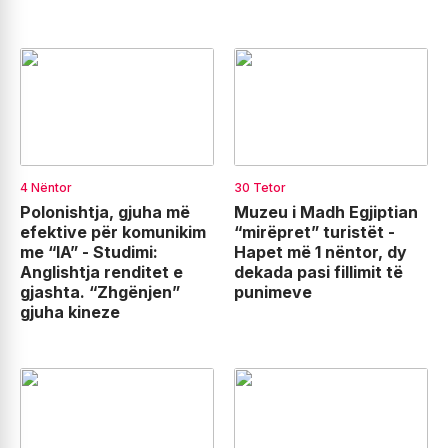
4 Nëntor
30 Tetor
Polonishtja, gjuha më
Muzeu i Madh Egjiptian
efektive për komunikim
“mirëpret” turistët -
me “IA” - Studimi:
Hapet më 1 nëntor, dy
Anglishtja renditet e
dekada pasi fillimit të
gjashta. “Zhgënjen”
punimeve
gjuha kineze