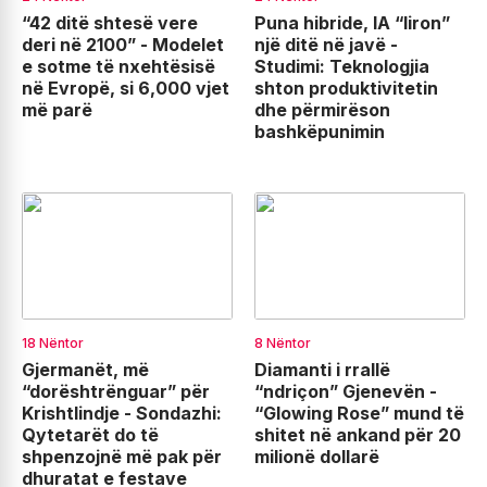
“42 ditë shtesë vere
Puna hibride, IA “liron”
deri në 2100” - Modelet
një ditë në javë -
e sotme të nxehtësisë
Studimi: Teknologjia
në Evropë, si 6,000 vjet
shton produktivitetin
më parë
dhe përmirëson
bashkëpunimin
18 Nëntor
8 Nëntor
Gjermanët, më
Diamanti i rrallë
“dorështrënguar” për
“ndriçon” Gjenevën -
Krishtlindje - Sondazhi:
“Glowing Rose” mund të
Qytetarët do të
shitet në ankand për 20
shpenzojnë më pak për
milionë dollarë
dhuratat e festave