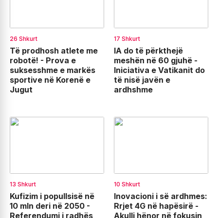
26 Shkurt
17 Shkurt
Të prodhosh atlete me
IA do të përkthejë
robotë! - Prova e
meshën në 60 gjuhë -
suksesshme e markës
Iniciativa e Vatikanit do
sportive në Korenë e
të nisë javën e
Jugut
ardhshme
13 Shkurt
10 Shkurt
Kufizim i popullsisë në
Inovacioni i së ardhmes:
10 mln deri në 2050 -
Rrjet 4G në hapësirë -
Referendumi i radhës
Akulli hënor në fokusin