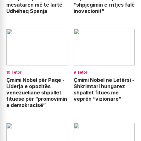
mesataren më të lartë.
“shpjegimin e rritjes falë
Udhëheq Spanja
inovacionit”
10 Tetor
9 Tetor
Çmimi Nobel për Paqe -
Çmimi Nobel në Letërsi -
Liderja e opozitës
Shkrimtari hungarez
venezueliane shpallet
shpallet fitues me
fituese për “promovimin
veprën “vizionare”
e demokracisë”