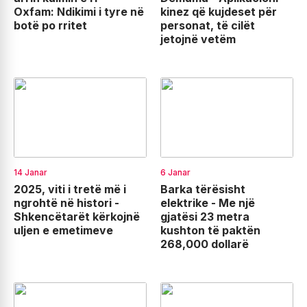
Oxfam: Ndikimi i tyre në
kinez që kujdeset për
botë po rritet
personat, të cilët
jetojnë vetëm
14 Janar
6 Janar
2025, viti i tretë më i
Barka tërësisht
ngrohtë në histori -
elektrike - Me një
Shkencëtarët kërkojnë
gjatësi 23 metra
uljen e emetimeve
kushton të paktën
268,000 dollarë