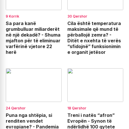
9 Korrik
30 Qershor
Sa para kanë
Cila është temperatura
grumbulluar miliarderët
maksimale që mund të
në një dekadë? - Shuma
përballojë zemra? -
mjafton për të eliminuar
Ditët e nxehta të verës
varfërinë vjetore 22
“sfidojnë” funksionimin
herë
e organit jetësor
24 Qershor
18 Qershor
Puna nga shtëpia, si
Treni i natës “afron”
renditen vendet
Evropën - Synon të
evropiane? - Pandemia
ndërlidhë 100 qytete