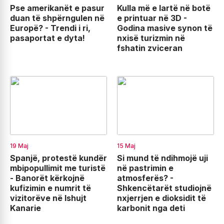
Pse amerikanët e pasur
Kulla më e lartë në botë
duan të shpërngulen në
e printuar në 3D -
Europë? - Trendi i ri,
Godina masive synon të
pasaportat e dyta!
nxisë turizmin në
fshatin zviceran
19 Maj
15 Maj
Spanjë, protestë kundër
Si mund të ndihmojë uji
mbipopullimit me turistë
në pastrimin e
- Banorët kërkojnë
atmosferës? -
kufizimin e numrit të
Shkencëtarët studiojnë
vizitorëve në Ishujt
nxjerrjen e dioksidit të
Kanarie
karbonit nga deti