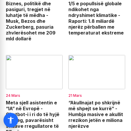
Biznes, politikë dhe
1/5 e popullsisë globale
pasiguri, tregjet në
ndikohet nga
luhatje të mëdha -
ndryshimet klimatike -
Musk, Bezos dhe
Raporti: 1.8 miliardë
Zuckerberg, pasuria
njerëz përballen me
zhvlerësohet me 209
temperaturat ekstreme
mld dollarë
24 Mars
21 Mars
Meta sjell asistentin e
“Akullnajat po shkrijnë
“IA” në Evropë -
më shpejt se kurrë” -
Chatbot-i i ri do të hyjë
Humbja masive e akullit
në treg, pavarësisht
rrezikon jetën e miliona
sfidave rregullatore të
njerëzve