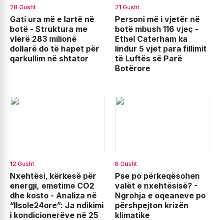
28 Gusht
21 Gusht
Gati ura më e lartë në
Personi më i vjetër në
botë - Struktura me
botë mbush 116 vjeç -
vlerë 283 milionë
Ethel Caterham ka
dollarë do të hapet për
lindur 5 vjet para fillimit
qarkullim në shtator
të Luftës së Parë
Botërore
12 Gusht
8 Gusht
Nxehtësi, kërkesë për
Pse po përkeqësohen
energji, emetime CO2
valët e nxehtësisë? -
dhe kosto - Analiza në
Ngrohja e oqeaneve po
“Ilsole24ore”: Ja ndikimi
përshpejton krizën
i kondicionerëve në 25
klimatike