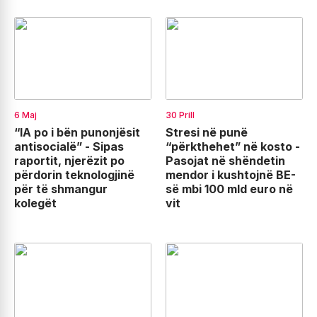
6 Maj
30 Prill
“IA po i bën punonjësit
Stresi në punë
antisocialë” - Sipas
“përkthehet” në kosto -
raportit, njerëzit po
Pasojat në shëndetin
përdorin teknologjinë
mendor i kushtojnë BE-
për të shmangur
së mbi 100 mld euro në
kolegët
vit