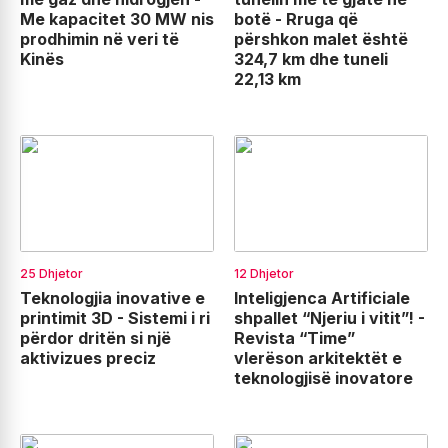
Me kapacitet 30 MW nis
botë - Rruga që
prodhimin në veri të
përshkon malet është
Kinës
324,7 km dhe tuneli
22,13 km
25 Dhjetor
12 Dhjetor
Teknologjia inovative e
Inteligjenca Artificiale
printimit 3D - Sistemi i ri
shpallet “Njeriu i vitit”! -
përdor dritën si një
Revista “Time”
aktivizues preciz
vlerëson arkitektët e
teknologjisë inovatore