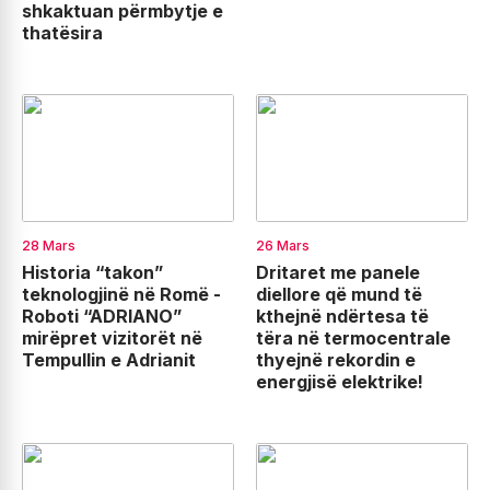
shkaktuan përmbytje e
thatësira
28 Mars
26 Mars
Historia “takon”
Dritaret me panele
teknologjinë në Romë -
diellore që mund të
Roboti “ADRIANO”
kthejnë ndërtesa të
mirëpret vizitorët në
tëra në termocentrale
Tempullin e Adrianit
thyejnë rekordin e
energjisë elektrike!