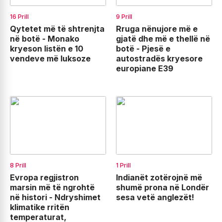
16 Prill
9 Prill
Qytetet më të shtrenjta
Rruga nënujore më e
në botë - Monako
gjatë dhe më e thellë në
kryeson listën e 10
botë - Pjesë e
vendeve më luksoze
autostradës kryesore
europiane E39
8 Prill
1 Prill
Evropa regjistron
Indianët zotërojnë më
marsin më të ngrohtë
shumë prona në Londër
në histori - Ndryshimet
sesa vetë anglezët!
klimatike rritën
temperaturat,