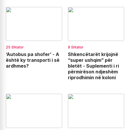
25 Shtator
9 Shtator
‘Autobus pa shofer’ - A
Shkencëtarët krijojnë
është ky transporti i së
“super ushqim” për
ardhmes?
bletët - Suplementi i ri
përmirëson ndjeshëm
riprodhimin në koloni