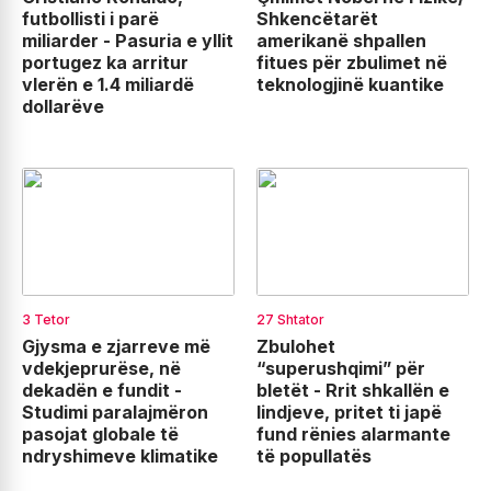
futbollisti i parë
Shkencëtarët
miliarder - Pasuria e yllit
amerikanë shpallen
portugez ka arritur
fitues për zbulimet në
vlerën e 1.4 miliardë
teknologjinë kuantike
dollarëve
3 Tetor
27 Shtator
Gjysma e zjarreve më
Zbulohet
vdekjeprurëse, në
“superushqimi” për
dekadën e fundit -
bletët - Rrit shkallën e
Studimi paralajmëron
lindjeve, pritet ti japë
pasojat globale të
fund rënies alarmante
ndryshimeve klimatike
të popullatës