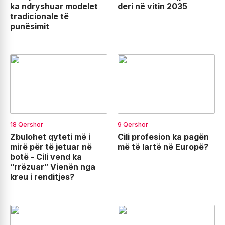
ka ndryshuar modelet
deri në vitin 2035
tradicionale të
punësimit
18 Qershor
9 Qershor
Zbulohet qyteti më i
Cili profesion ka pagën
mirë për të jetuar në
më të lartë në Europë?
botë - Cili vend ka
“rrëzuar” Vienën nga
kreu i renditjes?