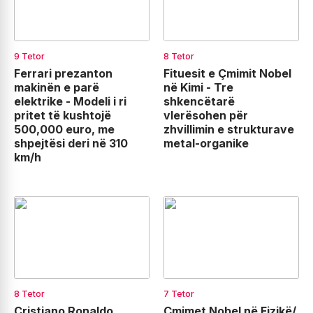
9 Tetor
8 Tetor
Ferrari prezanton
Fituesit e Çmimit Nobel
makinën e parë
në Kimi - Tre
elektrike - Modeli i ri
shkencëtarë
pritet të kushtojë
vlerësohen për
500,000 euro, me
zhvillimin e strukturave
shpejtësi deri në 310
metal-organike
km/h
8 Tetor
7 Tetor
Cristiano Ronaldo,
Çmimet Nobel në Fizikë/