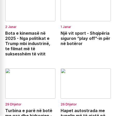
2 Janar
1 Janar
Bota e kinemasë në
Një vit sport - Shqipëria
2025 - Nga politikat e
siguron “play off”-in për
Trump mbi industrinë,
në botëror
te filmat më të
suksesshëm të vitit
29 Dhjetor
26 Dhjetor
Turbina e parë në botë
Hapet autostrada me
me gaz dhe hidrogjen -
tunelin më të gjatë në