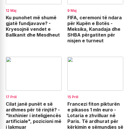
12 Maj
9 Maj
Ku punohet më shumë
FIFA, ceremoni të ndara
gjatë fundjavave? -
për Kupën e Botës -
Kryesojnë vendet e
Meksika, Kanadaja dhe
Ballkanit dhe Mesdheut
SHBA përgatiten për
nisjen e turneut
17 Prill
15 Prill
Cilat janë punët e së
Francezi fiton pikturën
ardhmes për të rinjtë? -
e pikasos 1 mln euro -
"Inxhinier i inteligjencës
Lotaria e zhvilluar në
artificiale", pozicioni më
Paris. Të ardhurat për
i lakmuar
kërkimin e sëmundjes së