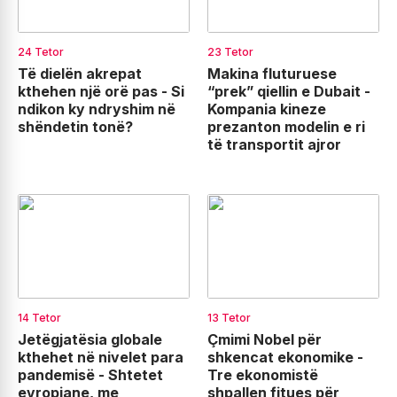
24 Tetor
23 Tetor
Të dielën akrepat
Makina fluturuese
kthehen një orë pas - Si
“prek” qiellin e Dubait -
ndikon ky ndryshim në
Kompania kineze
shëndetin tonë?
prezanton modelin e ri
të transportit ajror
14 Tetor
13 Tetor
Jetëgjatësia globale
Çmimi Nobel për
kthehet në nivelet para
shkencat ekonomike -
pandemisë - Shtetet
Tre ekonomistë
evropiane, me
shpallen fitues për