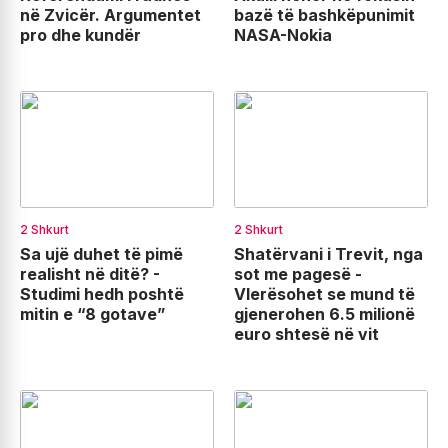
në Zvicër. Argumentet
bazë të bashkëpunimit
pro dhe kundër
NASA-Nokia
2 Shkurt
2 Shkurt
Sa ujë duhet të pimë
Shatërvani i Trevit, nga
realisht në ditë? -
sot me pagesë -
Studimi hedh poshtë
Vlerësohet se mund të
mitin e “8 gotave”
gjenerohen 6.5 milionë
euro shtesë në vit