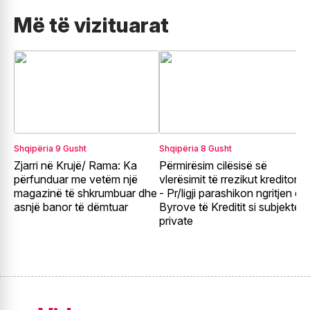
Më të vizituarat
Shqipëria
9 Gusht
Shqipëria
8 Gusht
E
Zjarri në Krujë/ Rama: Ka
Përmirësim cilësisë së
G
përfunduar me vetëm një
vlerësimit të rrezikut kreditor
e
magazinë të shkrumbuar dhe
- Pr/ligji parashikon ngritjen e
e
asnjë banor të dëmtuar
Byrove të Kreditit si subjekte
t
private