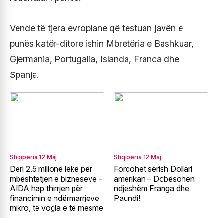
Vende të tjera evropiane që testuan javën e
punës katër-ditore ishin Mbretëria e Bashkuar,
Gjermania, Portugalia, Islanda, Franca dhe
Spanja.
Shqipëria
12 Maj
Shqipëria
12 Maj
Deri 2.5 milionë lekë për
Forcohet sërish Dollari
mbështetjen e bizneseve -
amerikan – Dobësohen
AIDA hap thirrjen për
ndjeshëm Franga dhe
financimin e ndërmarrjeve
Paundi!
mikro, të vogla e të mesme