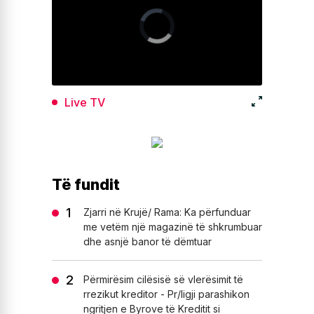
Live TV
Të fundit
Zjarri në Krujë/ Rama: Ka përfunduar
me vetëm një magazinë të shkrumbuar
dhe asnjë banor të dëmtuar
Përmirësim cilësisë së vlerësimit të
rrezikut kreditor - Pr/ligji parashikon
ngritjen e Byrove të Kreditit si