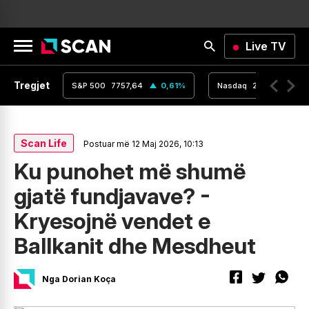
Live TV
Tregjet
,16
0
%
S&P 500
7757,64
0,61
%
Nasdaq
26690,62
Scan Life
Postuar më 12 Maj 2026, 10:13
Ku punohet më shumë
gjatë fundjavave? -
Kryesojnë vendet e
Ballkanit dhe Mesdheut
Nga Dorian Koça