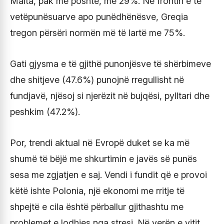
Malta, pak më poshtë, me 29%. Në frontin e të
vetëpunësuarve apo punëdhënësve, Greqia
tregon përsëri normën më të lartë me 75%.
Gati gjysma e të gjithë punonjësve të shërbimeve
dhe shitjeve (47.6%) punojnë rregullisht në
fundjavë, njësoj si njerëzit në bujqësi, pylltari dhe
peshkim (47.2%).
Por, trendi aktual në Evropë duket se ka më
shumë të bëjë me shkurtimin e javës së punës
sesa me zgjatjen e saj. Vendi i fundit që e provoi
këtë ishte Polonia, një ekonomi me rritje të
shpejtë e cila është përballur gjithashtu me
problemet e lodhjes nga stresi. Në verën e vitit