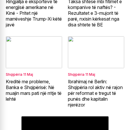
Ringjallja e eksporteve të
Taksa shtesë mbi fitimet e
energjisë amerikane në
kompanive të naftës? -
Kinë - Pritet një
Rezultatet e 3-mujorit të
marrëveshje Trump-Xi këtë
parë, nxisin kërkesat nga
javë
disa shtete të BE
Shqipëria
11 Maj
Shqipëria
11 Maj
Kreditë me probleme,
Ibrahimaj në Berlin:
Banka e Shqipërisë: Në
Shqipëria rol aktiv në rajon
muajin mars pati një rritje të
për reformat e tregut të
lehtë
punës dhe kapitalin
njerëzor