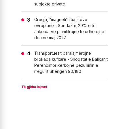
subjekte private
Greqia, “magneti” i turistëve
evropianë - Sondazhi, 29% e të
anketuarve planifikojnë të udhëtojnë
deri në maj 2027
Transportuesit paralajmërojnë
bllokada kufitare - Shoqatat e Ballkanit
Perëndimor kërkojnë pezullimin e
rregullit Shengen 90/180
Të gjitha lajmet