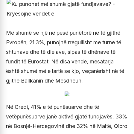
Më shumë se një në pesë punëtorë në të gjithë
Evropën, 21.3%, punojnë rregullisht me turne të
shtunave dhe të dielave, sipas të dhënave të
fundit të Eurostat. Në disa vende, mesatarja
është shumë më e lartë se kjo, veçanërisht në të
gjithë Ballkanin dhe Mesdheun.
Në Greqi, 41% e të punësuarve dhe të
vetëpunësuarve janë aktivë gjatë fundjavës, 33%
në Bosnjë-Hercegovinë dhe 32% në Maltë, Qipro