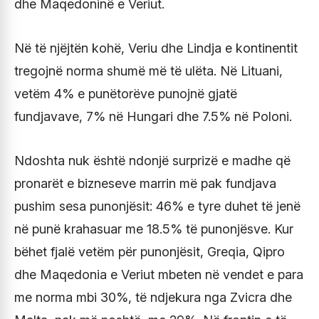
dhe Maqedoninë e Veriut.
Në të njëjtën kohë, Veriu dhe Lindja e kontinentit
tregojnë norma shumë më të ulëta. Në Lituani,
vetëm 4% e punëtorëve punojnë gjatë
fundjavave, 7% në Hungari dhe 7.5% në Poloni.
Ndoshta nuk është ndonjë surprizë e madhe që
pronarët e bizneseve marrin më pak fundjava
pushim sesa punonjësit: 46% e tyre duhet të jenë
në punë krahasuar me 18.5% të punonjësve. Kur
bëhet fjalë vetëm për punonjësit, Greqia, Qipro
dhe Maqedonia e Veriut mbeten në vendet e para
me norma mbi 30%, të ndjekura nga Zvicra dhe