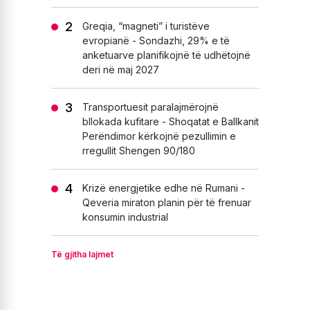
Greqia, “magneti” i turistëve
evropianë - Sondazhi, 29% e të
anketuarve planifikojnë të udhëtojnë
deri në maj 2027
Transportuesit paralajmërojnë
bllokada kufitare - Shoqatat e Ballkanit
Perëndimor kërkojnë pezullimin e
rregullit Shengen 90/180
Krizë energjetike edhe në Rumani -
Qeveria miraton planin për të frenuar
konsumin industrial
Të gjitha lajmet