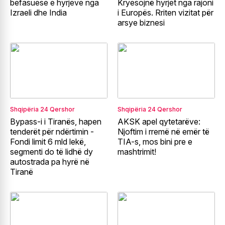
befasuese e hyrjeve nga
Kryesojnë hyrjet nga rajoni
Izraeli dhe India
i Europës. Rriten vizitat për
arsye biznesi
Shqipëria
24 Qershor
Shqipëria
24 Qershor
Bypass-i i Tiranës, hapen
AKSK apel qytetarëve:
tenderët për ndërtimin -
Njoftim i rremë në emër të
Fondi limit 6 mld lekë,
TIA-s, mos bini pre e
segmenti do të lidhë dy
mashtrimit!
autostrada pa hyrë në
Tiranë