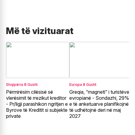
Më të vizituarat
Shqipëria
8 Gusht
Europa
8 Gusht
R
Përmirësim cilësisë së
Greqia, “magneti” i turistëve
T
vlerësimit të rrezikut kreditor
evropianë - Sondazhi, 29%
p
- Pr/ligji parashikon ngritjen e
e të anketuarve planifikojnë
k
Byrove të Kreditit si subjekte
të udhëtojnë deri në maj
B
private
2027
k