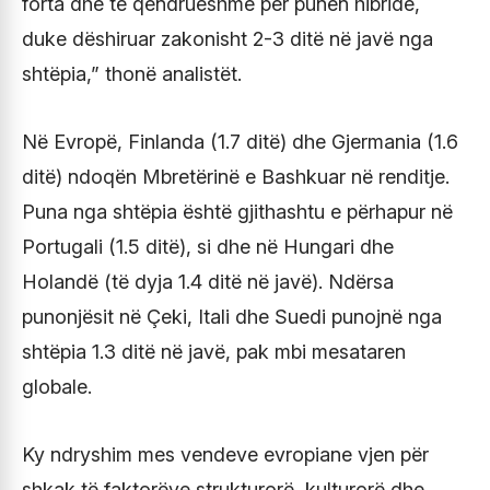
forta dhe të qëndrueshme për punën hibride,
duke dëshiruar zakonisht 2-3 ditë në javë nga
shtëpia,” thonë analistët.
Në Evropë, Finlanda (1.7 ditë) dhe Gjermania (1.6
ditë) ndoqën Mbretërinë e Bashkuar në renditje.
Puna nga shtëpia është gjithashtu e përhapur në
Portugali (1.5 ditë), si dhe në Hungari dhe
Holandë (të dyja 1.4 ditë në javë). Ndërsa
punonjësit në Çeki, Itali dhe Suedi punojnë nga
shtëpia 1.3 ditë në javë, pak mbi mesataren
globale.
Ky ndryshim mes vendeve evropiane vjen për
shkak të faktorëve strukturorë, kulturorë dhe