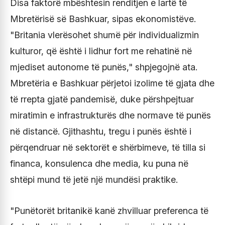
Disa faktorë mbështesin renditjen e lartë të
Mbretërisë së Bashkuar, sipas ekonomistëve.
"Britania vlerësohet shumë për individualizmin
kulturor, që është i lidhur fort me rehatinë në
mjediset autonome të punës," shpjegojnë ata.
Mbretëria e Bashkuar përjetoi izolime të gjata dhe
të rrepta gjatë pandemisë, duke përshpejtuar
miratimin e infrastrukturës dhe normave të punës
në distancë. Gjithashtu, tregu i punës është i
përqendruar në sektorët e shërbimeve, të tilla si
financa, konsulenca dhe media, ku puna në
shtëpi mund të jetë një mundësi praktike.
"Punëtorët britanikë kanë zhvilluar preferenca të