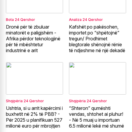
Bota
24 Qershor
Analiza
24 Qershor
Dronë për të zbuluar
Kafshët po pakësohen,
minatorët e paligjshëm -
importet po “shpëtojnë”
Afrika përdor teknologjinë
tregun/ Prodhimet
për të mbështetur
blegtorale shënojnë rënie
industrinë e arit
të ndjeshme në një dekadë
Shqipëria
24 Qershor
Shqipëria
24 Qershor
Ushtria, si u arrit kapërcimi i
“Shteron” qumështi
buxhetit në 2% të PBB? -
vendas, shtohet ai pluhur!
Për 2025 u planifikuan 527
- Në 5 muaj u importuan
milionë euro për mbrojtjen
6.5 milionë lekë më shumë