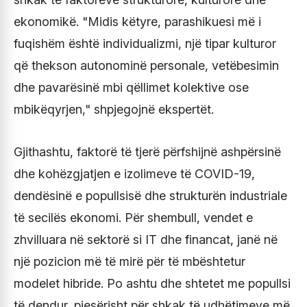
ekonomikë. "Midis këtyre, parashikuesi më i
fuqishëm është individualizmi, një tipar kulturor
që thekson autonominë personale, vetëbesimin
dhe pavarësinë mbi qëllimet kolektive ose
mbikëqyrjen," shpjegojnë ekspertët.
Gjithashtu, faktorë të tjerë përfshijnë ashpërsinë
dhe kohëzgjatjen e izolimeve të COVID-19,
dendësinë e popullsisë dhe strukturën industriale
të secilës ekonomi. Për shembull, vendet e
zhvilluara në sektorë si IT dhe financat, janë në
një pozicion më të mirë për të mbështetur
modelet hibride. Po ashtu dhe shtetet me popullsi
të dendur, pjesërisht për shkak të udhëtimeve më