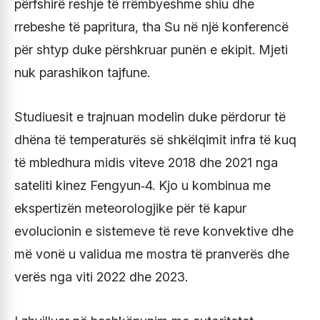
përfshirë reshje të rrëmbyeshme shiu dhe
rrebeshe të papritura, tha Su në një konferencë
për shtyp duke përshkruar punën e ekipit. Mjeti
nuk parashikon tajfune.
Studiuesit e trajnuan modelin duke përdorur të
dhëna të temperaturës së shkëlqimit infra të kuq
të mbledhura midis viteve 2018 dhe 2021 nga
sateliti kinez Fengyun‑4. Kjo u kombinua me
ekspertizën meteorologjike për të kapur
evolucionin e sistemeve të reve konvektive dhe
më vonë u validua me mostra të pranverës dhe
verës nga viti 2022 dhe 2023.