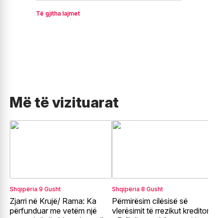
Të gjitha lajmet
Më të vizituarat
Shqipëria
9 Gusht
Shqipëria
8 Gusht
E
Zjarri në Krujë/ Rama: Ka
Përmirësim cilësisë së
G
përfunduar me vetëm një
vlerësimit të rrezikut kreditor
e