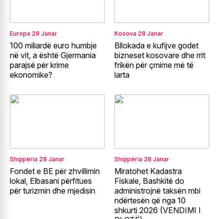
Europa
28 Janar
Kosova
28 Janar
100 miliardë euro humbje
Bllokada e kufijve godet
në vit, a është Gjermania
bizneset kosovare dhe rrit
parajsë për krime
frikën për çmime më të
ekonomike?
larta
Shqipëria
28 Janar
Shqipëria
28 Janar
Fondet e BE për zhvillimin
Miratohet Kadastra
lokal, Elbasani përfitues
Fiskale, Bashkitë do
për turizmin dhe mjedisin
administrojnë taksën mbi
ndërtesën që nga 10
shkurti 2026 (VENDIMI I