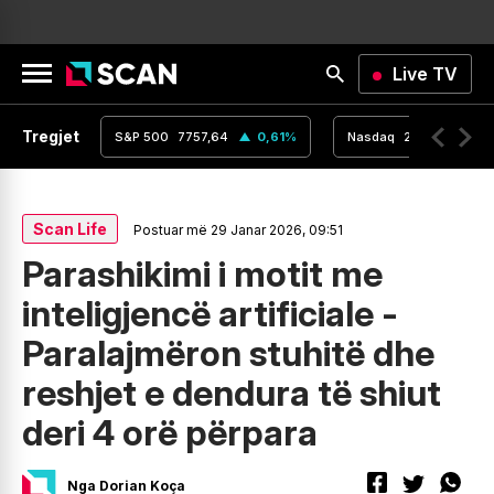
Live TV
Tregjet
,16
0
%
S&P 500
7757,64
0,61
%
Nasdaq
26690,62
Scan Life
Postuar më 29 Janar 2026, 09:51
Parashikimi i motit me
inteligjencë artificiale -
Paralajmëron stuhitë dhe
reshjet e dendura të shiut
deri 4 orë përpara
Nga Dorian Koça