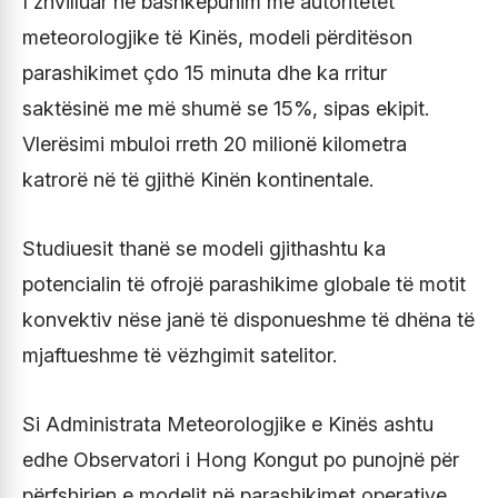
I zhvilluar në bashkëpunim me autoritetet
meteorologjike të Kinës, modeli përditëson
parashikimet çdo 15 minuta dhe ka rritur
saktësinë me më shumë se 15%, sipas ekipit.
Vlerësimi mbuloi rreth 20 milionë kilometra
katrorë në të gjithë Kinën kontinentale.
Studiuesit thanë se modeli gjithashtu ka
potencialin të ofrojë parashikime globale të motit
konvektiv nëse janë të disponueshme të dhëna të
mjaftueshme të vëzhgimit satelitor.
Si Administrata Meteorologjike e Kinës ashtu
edhe Observatori i Hong Kongut po punojnë për
përfshirjen e modelit në parashikimet operative.