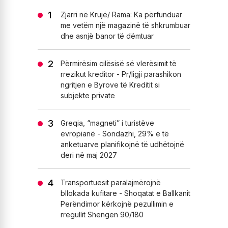
Zjarri në Krujë/ Rama: Ka përfunduar
me vetëm një magazinë të shkrumbuar
dhe asnjë banor të dëmtuar
Përmirësim cilësisë së vlerësimit të
rrezikut kreditor - Pr/ligji parashikon
ngritjen e Byrove të Kreditit si
subjekte private
Greqia, “magneti” i turistëve
evropianë - Sondazhi, 29% e të
anketuarve planifikojnë të udhëtojnë
deri në maj 2027
Transportuesit paralajmërojnë
bllokada kufitare - Shoqatat e Ballkanit
Perëndimor kërkojnë pezullimin e
rregullit Shengen 90/180