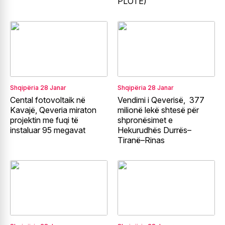
PLOTË)
Shqipëria
28 Janar
Shqipëria
28 Janar
Cental fotovoltaik në
Vendimi i Qeverisë, 377
Kavajë, Qeveria miraton
milionë lekë shtesë për
projektin me fuqi të
shpronësimet e
instaluar 95 megavat
Hekurudhës Durrës–
Tiranë–Rinas