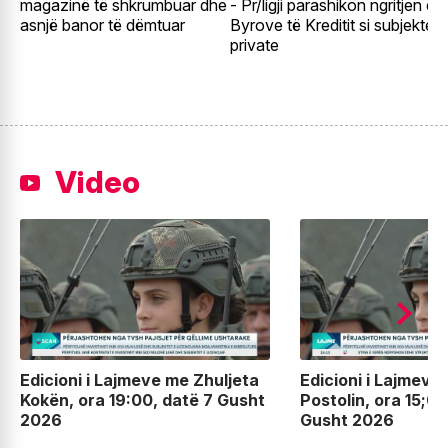
magazinë të shkrumbuar dhe
- Pr/ligji parashikon ngritjen e
e
asnjë banor të dëmtuar
Byrove të Kreditit si subjekte
t
private
Video
Edicioni i Lajmeve me Zhuljeta
Edicioni i Lajmeve
Kokën, ora 19:00, datë 7 Gusht
Postolin, ora 15;00
2026
Gusht 2026