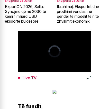
Shqipëria
28 Janar
Shqipëria
28 Janar
ExportON 2026, Salla:
Ibrahimaj: Eksportet dhe
Synojmë që në 2030 të
prodhimi vendas, në
kemi 1 miliard USD
qendër të modelit të ri të
eksporte bujqësore
zhvillimit ekonomik
Live TV
Të fundit