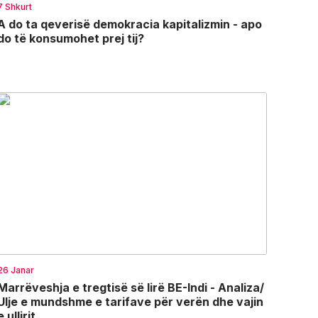
7 Shkurt
A do ta qeverisë demokracia kapitalizmin - apo
do të konsumohet prej tij?
26 Janar
Marrëveshja e tregtisë së lirë BE-Indi - Analiza/
Ulje e mundshme e tarifave për verën dhe vajin
e ullirit