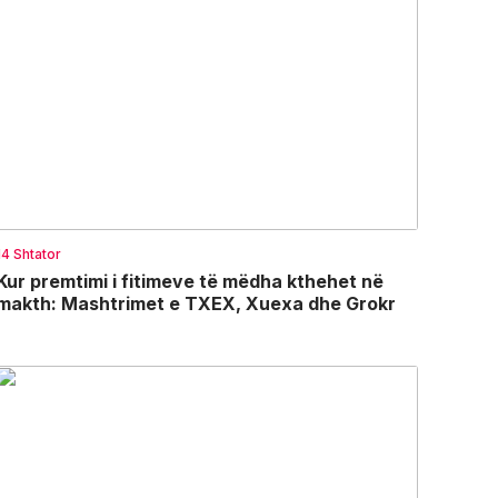
14 Shtator
Kur premtimi i fitimeve të mëdha kthehet në
makth: Mashtrimet e TXEX, Xuexa dhe Grokr