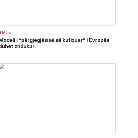
9 Mars
Modeli i “përgjegjësisë së kufizuar” i Evropës
duhet zhdukur