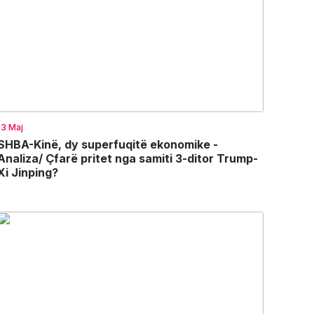
13 Maj
SHBA-Kinë, dy superfuqitë ekonomike -
Analiza/ Çfarë pritet nga samiti 3-ditor Trump-
Xi Jinping?