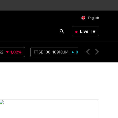
English
Live TV
62
1,02
%
FTSE 100
10918,04
0,46
%
Crude Oil