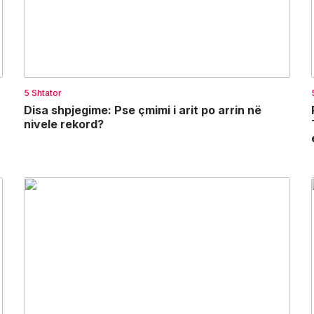
5 Shtator
Disa shpjegime: Pse çmimi i arit po arrin në
nivele rekord?