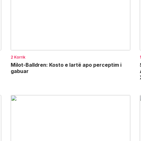
2 Korrik
r
Milot-Balldren: Kosto e lartë apo perceptim i
gabuar