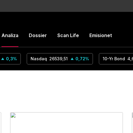
Analiza
Dossier
Scan Life
Emisionet
0,3
%
Nasdaq
26539,51
0,72
%
10-Yr Bond
4,