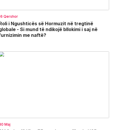
16 Qershor
Roli i Ngushticës së Hormuzit në tregtinë
globale - Si mund të ndikojë bllokimi i saj në
furnizimin me naftë?
30 Maj