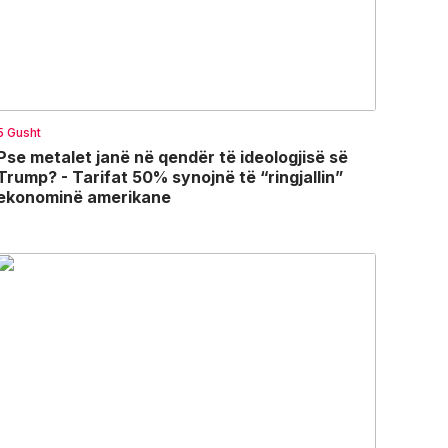
5 Gusht
Pse metalet janë në qendër të ideologjisë së
Trump? - Tarifat 50% synojnë të “ringjallin”
ekonominë amerikane