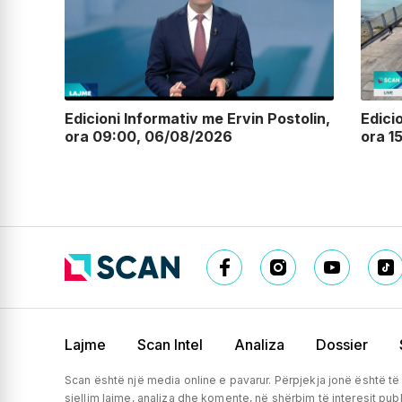
olin,
Edicioni Informativ me Ervin Postolin,
Edici
ora 09:00, 06/08/2026
ora 1
Lajme
Scan Intel
Analiza
Dossier
Scan është një media online e pavarur. Përpjekja jonë është të
sjellim lajme, analiza dhe komente, në shërbim të interesit publ