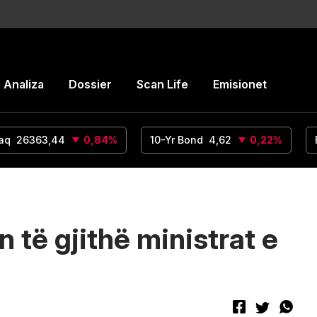
Analiza
Dossier
Scan Life
Emisionet
aq
26363,44
0,84
%
10-Yr Bond
4,62
0,22
%
të gjithë ministrat e