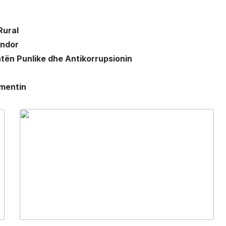
Rural
endor
atën Punlike dhe Antikorrupsionin
amentin