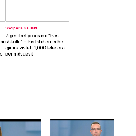
Shqipëria
6 Gusht
Zgjerohet programi “Pas
mi
shkolle” - Përfshihen edhe
gjimnazistët, 1,000 lekë ora
ño
për mësuesit