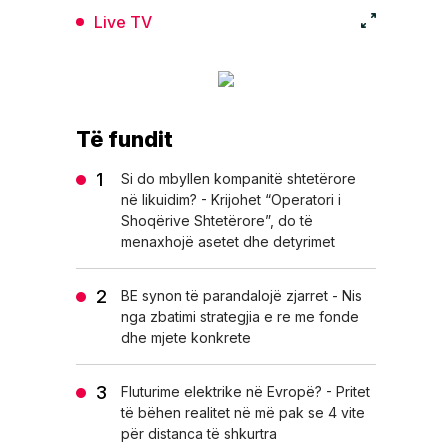
Live TV
Të fundit
Si do mbyllen kompanitë shtetërore
në likuidim? - Krijohet “Operatori i
Shoqërive Shtetërore”, do të
menaxhojë asetet dhe detyrimet
BE synon të parandalojë zjarret - Nis
nga zbatimi strategjia e re me fonde
dhe mjete konkrete
Fluturime elektrike në Evropë? - Pritet
të bëhen realitet në më pak se 4 vite
për distanca të shkurtra