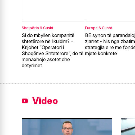
Shqipëria
6 Gusht
Europa
6 Gusht
Si do mbyllen kompanitë
BE synon të parandalo
shtetërore në likuidim? -
zjarret - Nis nga zbatim
Krijohet “Operatori i
strategjia e re me fond
Shoqërive Shtetërore”, do të
mjete konkrete
menaxhojë asetet dhe
detyrimet
Video