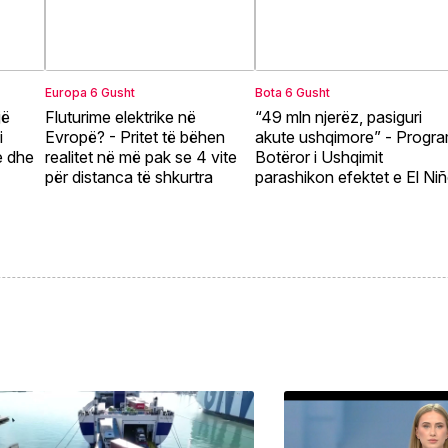
Europa
6 Gusht
Bota
6 Gusht
jë
Fluturime elektrike në
“49 mln njerëz, pasiguri
i
Evropë? - Pritet të bëhen
akute ushqimore” - Progra
e dhe
realitet në më pak se 4 vite
Botëror i Ushqimit
për distanca të shkurtra
parashikon efektet e El Ni