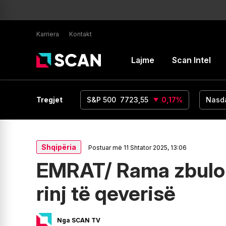
Karriera
Kontakt
Lajme
Scan Intel
UR/USD
1,15
Tregjet
0
%
S&P 500
7723,55
0,17
%
Nasd
Shqipëria
Postuar më 11 Shtator 2025, 13:06
EMRAT/ Rama zbulon 
rinj të qeverisë
Nga SCAN TV