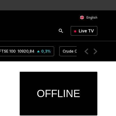
English
Live TV
FTSE 100
10920,84
0,3
%
Crude Oil
75,2
0,03
%