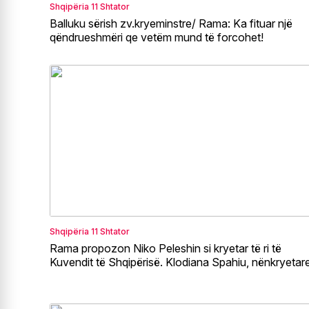
Shqipëria
11 Shtator
Balluku sërish zv.kryeminstre/ Rama: Ka fituar një
qëndrueshmëri qe vetëm mund të forcohet!
Shqipëria
11 Shtator
Rama propozon Niko Peleshin si kryetar të ri të
Kuvendit të Shqipërisë. Klodiana Spahiu, nënkryetare