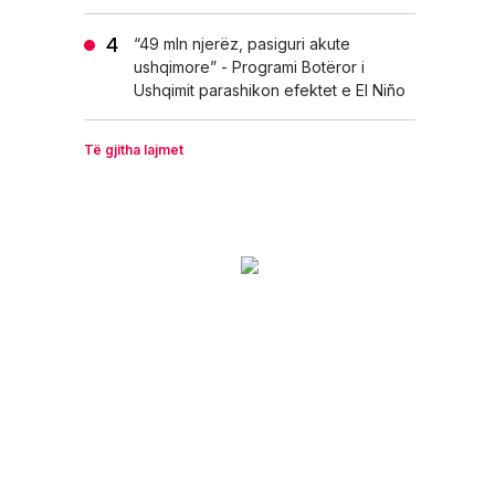
“49 mln njerëz, pasiguri akute
ushqimore” - Programi Botëror i
Ushqimit parashikon efektet e El Niño
Të gjitha lajmet