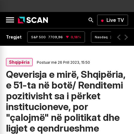
Live TV
Tregjet
,15
0
%
S&P 500
7709,96
0,18
%
Nasdaq
26348,35
Shqipëria
Postuar më 26 Prill 2023, 15:50
Qeverisja e mirë, Shqipëria,
e 51-ta në botë/ Renditemi
pozitivisht sa i përket
institucioneve, por
"çalojmë" në politikat dhe
ligjet e qendrueshme