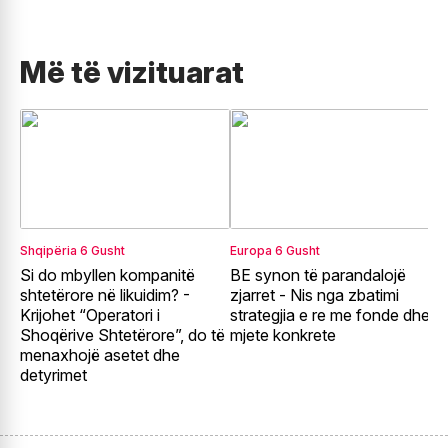
Më të vizituarat
Shqipëria
6 Gusht
Europa
6 Gusht
E
Si do mbyllen kompanitë
BE synon të parandalojë
F
shtetërore në likuidim? -
zjarret - Nis nga zbatimi
E
Krijohet “Operatori i
strategjia e re me fonde dhe
r
Shoqërive Shtetërore”, do të
mjete konkrete
p
menaxhojë asetet dhe
detyrimet