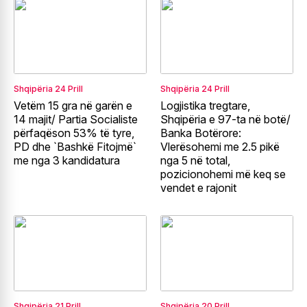
Shqipëria
24 Prill
Shqipëria
24 Prill
Vetëm 15 gra në garën e
Logjistika tregtare,
14 majit/ Partia Socialiste
Shqipëria e 97-ta në botë/
përfaqëson 53% të tyre,
Banka Botërore:
PD dhe `Bashkë Fitojmë`
Vlerësohemi me 2.5 pikë
me nga 3 kandidatura
nga 5 në total,
pozicionohemi më keq se
vendet e rajonit
Shqipëria
21 Prill
Shqipëria
20 Prill