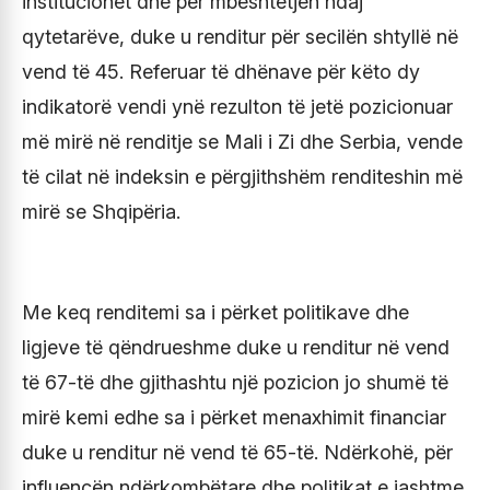
institucionet dhe për mbështetjen ndaj
qytetarëve, duke u renditur për secilën shtyllë në
vend të 45. Referuar të dhënave për këto dy
indikatorë vendi ynë rezulton të jetë pozicionuar
më mirë në renditje se Mali i Zi dhe Serbia, vende
të cilat në indeksin e përgjithshëm renditeshin më
mirë se Shqipëria.
Me keq renditemi sa i përket politikave dhe
ligjeve të qëndrueshme duke u renditur në vend
të 67-të dhe gjithashtu një pozicion jo shumë të
mirë kemi edhe sa i përket menaxhimit financiar
duke u renditur në vend të 65-të. Ndërkohë, për
influencën ndërkombëtare dhe politikat e jashtme