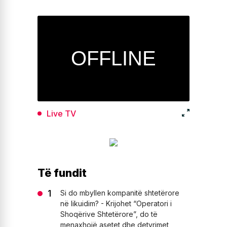
Live TV
Të fundit
Si do mbyllen kompanitë shtetërore
në likuidim? - Krijohet “Operatori i
Shoqërive Shtetërore”, do të
menaxhojë asetet dhe detyrimet