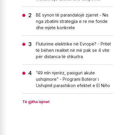
BE synon të parandalojë zjarret - Nis
nga zbatimi strategjia e re me fonde
dhe mjete konkrete
Fluturime elektrike në Evropë? - Pritet
të bëhen realitet në më pak se 4 vite
për distanca të shkurtra
“49 mln njerëz, pasiguri akute
ushqimore” - Programi Botëror i
Ushqimit parashikon efektet e El Niño
Të gjitha lajmet