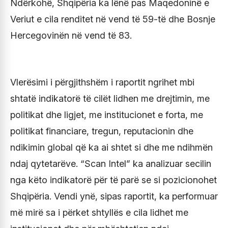
Ndërkohë, Shqipëria ka lënë pas Maqedoninë e
Veriut e cila renditet në vend të 59-të dhe Bosnje
Hercegovinën në vend të 83.
Vlerësimi i përgjithshëm i raportit ngrihet mbi
shtatë indikatorë të cilët lidhen me drejtimin, me
politikat dhe ligjet, me institucionet e forta, me
politikat financiare, tregun, reputacionin dhe
ndikimin global që ka ai shtet si dhe me ndihmën
ndaj qytetarëve. “Scan Intel” ka analizuar secilin
nga këto indikatorë për të parë se si pozicionohet
Shqipëria. Vendi ynë, sipas raportit, ka performuar
më mirë sa i përket shtyllës e cila lidhet me