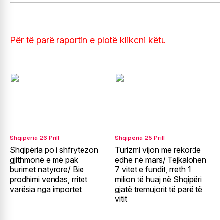
Për të parë raportin e plotë klikoni këtu
Shqipëria
26 Prill
Shqipëria
25 Prill
Shqipëria po i shfrytëzon
Turizmi vijon me rekorde
gjithmonë e më pak
edhe në mars/ Tejkalohen
burimet natyrore/ Bie
7 vitet e fundit, rreth 1
prodhimi vendas, rritet
milion të huaj në Shqipëri
varësia nga importet
gjatë tremujorit të parë të
vitit