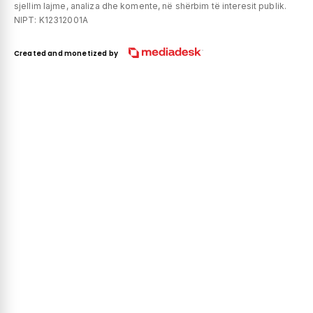
sjellim lajme, analiza dhe komente, në shërbim të interesit publik.
NIPT: K12312001A
Created and monetized by