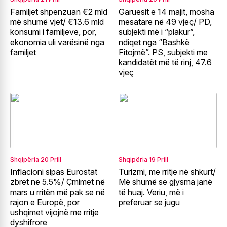
Familjet shpenzuan €2 mld
Garuesit e 14 majit, mosha
më shumë vjet/ €13.6 mld
mesatare në 49 vjeç/ PD,
konsumi i familjeve, por,
subjekti më i “plakur”,
ekonomia uli varësinë nga
ndiqet nga “Bashkë
familjet
Fitojmë”. PS, subjekti me
kandidatët më të rinj, 47.6
vjeç
Shqipëria
20 Prill
Shqipëria
19 Prill
Inflacioni sipas Eurostat
Turizmi, me rritje në shkurt/
zbret në 5.5%/ Çmimet në
Më shumë se gjysma janë
mars u rritën më pak se në
të huaj. Veriu, më i
rajon e Europë, por
preferuar se jugu
ushqimet vijojnë me rritje
dyshifrore