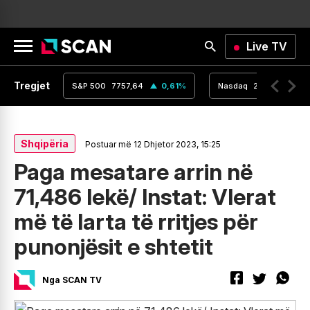
Live TV
Tregjet
,16
0
%
S&P 500
7757,64
0,61
%
Nasdaq
26690,62
Shqipëria
Postuar më 12 Dhjetor 2023, 15:25
Paga mesatare arrin në
71,486 lekë/ Instat: Vlerat
më të larta të rritjes për
punonjësit e shtetit
Nga SCAN TV