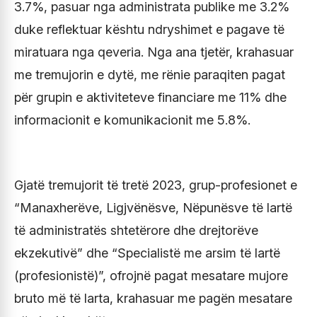
3.7%, pasuar nga administrata publike me 3.2%
duke reflektuar kështu ndryshimet e pagave të
miratuara nga qeveria. Nga ana tjetër, krahasuar
me tremujorin e dytë, me rënie paraqiten pagat
për grupin e aktiviteteve financiare me 11% dhe
informacionit e komunikacionit me 5.8%.
Gjatë tremujorit të tretë 2023, grup-profesionet e
“Manaxherëve, Ligjvënësve, Nëpunësve të lartë
të administratës shtetërore dhe drejtorëve
ekzekutivë” dhe “Specialistë me arsim të lartë
(profesionistë)”, ofrojnë pagat mesatare mujore
bruto më të larta, krahasuar me pagën mesatare