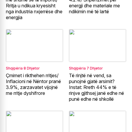
Rritja u ndikua kryesisht
energji dhe materiale me
nga industria nxjerrëse dhe
ndikimin më të lartë
energjia
Shqipëria
8 Dhjetor
Shqipëria
7 Dhjetor
Çmimet i rikthehen rritjes/
Të rinjtë në vend, sa
Inflacioni në Nëntor pranë
punojnë gjatë arsimit?
3.9%, zarzavatet vijojnë
Instat: Rreth 44% e të
me rritje dyshifrore
rinjve gjithsej janë edhe në
punë edhe në shkollë