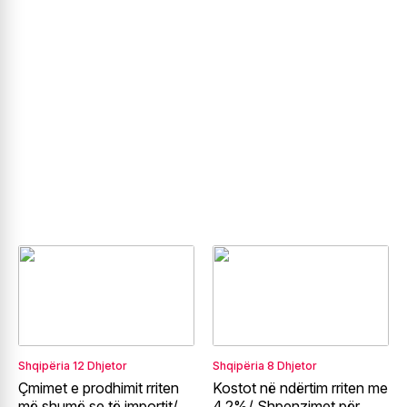
Shqipëria
12 Dhjetor
Shqipëria
8 Dhjetor
Çmimet e prodhimit rriten
Kostot në ndërtim rriten me
më shumë se të importit/
4.2%/ Shpenzimet për