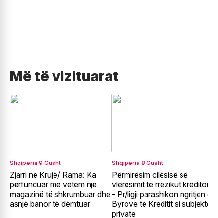
Më të vizituarat
Shqipëria
9 Gusht
Shqipëria
8 Gusht
E
Zjarri në Krujë/ Rama: Ka
Përmirësim cilësisë së
G
përfunduar me vetëm një
vlerësimit të rrezikut kreditor
e
magazinë të shkrumbuar dhe
- Pr/ligji parashikon ngritjen e
e
asnjë banor të dëmtuar
Byrove të Kreditit si subjekte
t
private