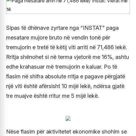
Sipas të dhënave zyrtare nga “INSTAT” paga
mesatare mujore bruto në vendin tonë për
tremujorin e tretë të këtij viti arriti në 71,486 lekë.
Rritja shënohet si në terma vjetorë me 16%, ashtu
edhe krahasuar më tremujorin e kaluar. Po të
flasim në shifra absolute rritja e pagave përgjatë
një viti është afërsisht 10 mijë lekë, ndërsa gjatë
tre muajve është rritur me 5 mijë lekë.
Nëse flasim për aktivitetet ekonomike shohim se