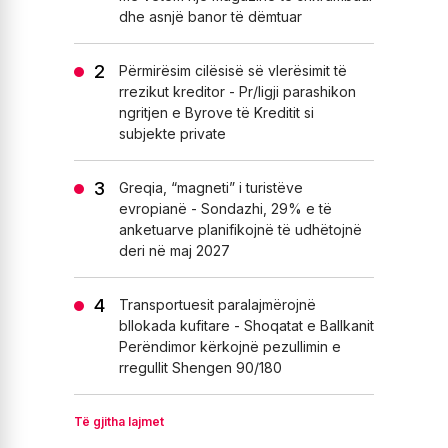
dhe asnjë banor të dëmtuar
Përmirësim cilësisë së vlerësimit të
rrezikut kreditor - Pr/ligji parashikon
ngritjen e Byrove të Kreditit si
subjekte private
Greqia, “magneti” i turistëve
evropianë - Sondazhi, 29% e të
anketuarve planifikojnë të udhëtojnë
deri në maj 2027
Transportuesit paralajmërojnë
bllokada kufitare - Shoqatat e Ballkanit
Perëndimor kërkojnë pezullimin e
rregullit Shengen 90/180
Të gjitha lajmet