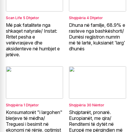
Scan Life
5 Dhjetor
Shqipëria
4 Dhjetor
Më pak fatalitete nga
Dhuna në familje, 68.9% e
shkaqet natyrale/ Instat:
rasteve nga bashkëshorti/
Rritet pesha e
Durrësi regjistron numrin
vetëvrasjeve dhe
më të lartë, kuksianët 'larg'
aksidenteve në humbjet e
dhunës
jetëve.
Shqipëria
1 Dhjetor
Shqipëria
30 Nëntor
Konsumatorët "i largohen"
Shqiptarët, pronarë.
blerjeve të mëdha/
Europianët, me qira/
Treguesi i besimit në
Renditemi të dytët në
ekonomi në rënie, optimist
Europë me përqindjen më