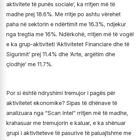
aktivitete të punës sociale’, ka rritjen më të
madhe prej 18.6%. Me rritje po ashtu vërehet
paha në sektorin e ndërtimit me 16.3%, ndjekur
nga tregtia me 16%. Ndërkohë, rritjen më të vogël
e ka grup-aktiviteti ‘Aktivitetet Financiare dhe të
Sigurimit’ prej 11.4% dhe ‘Arte, argëtim dhe
çlodhje’ me 11.7%.
Por si është ndryshimi tremujor i pagës për
aktivitetet ekonomike? Sipas të dhënave të
analizuara nga “Scan Intel” rritjen më të madhe,
krahasuar me tremujorin e kaluar, e ka shënuar
grupi i aktiviteteve të pasurive të paluajtshme me