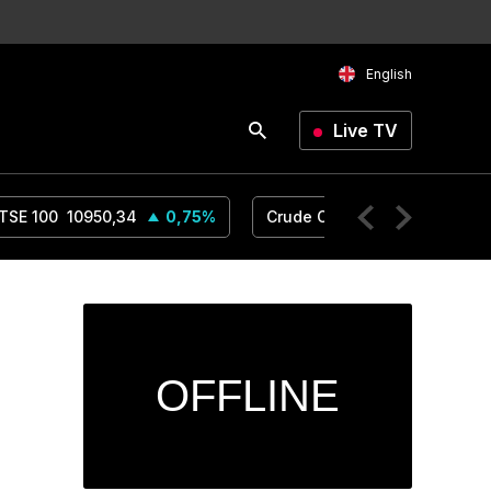
English
Live TV
TSE 100
10950,34
0,75
%
Crude Oil
76,59
0,91
%