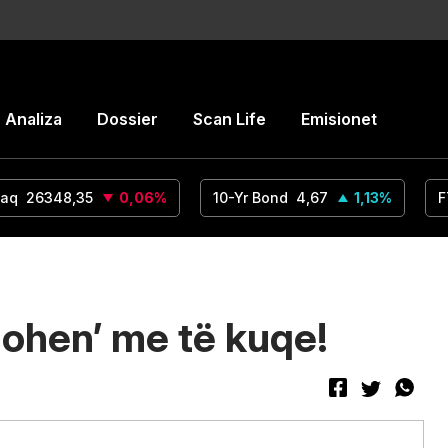
Analiza
Dossier
Scan Life
Emisionet
aq
26348,35
0,06
%
10-Yr Bond
4,67
1,13
%
F
johen’ me të kuqe!