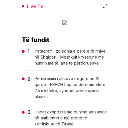
Live TV
Të fundit
Instagrami, zgjedhja e parë e të rinjve
në Shqipëri - Meshkujt kryesojnë me
numrin më të lartë të përdoruesve
Përmirësimi i akseve rrugore në 12
qarqe - FSHZH hap tenderë me vlerë
2.5 mld lekë, synohet përmirësimi i
aksesit
Hapet ekspozita me punime artizanale
në ambjentet e një prone të
konfiskuar në Tiranë