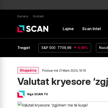
Karriera
Kontakt
Lajme
Scan Intel
UR/USD
1,15
Tregjet
0
%
S&P 500
7709,96
0,18
%
Nasd
Shqipëria
Postuar më 21 Mars 2023, 10:10
Valutat kryesore ‘zg
Nga SCAN TV