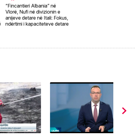
ë
“Fincantieri Albania” në
Vlorë, Nufi në divizionin e
anijeve detare në Itali: Fokus,
ë
ndërtimi i kapaciteteve detare