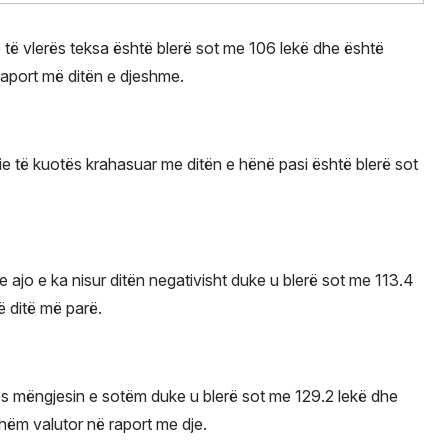
e të vlerës teksa është blerë sot me 106 lekë dhe është
 raport më ditën e djeshme.
 të kuotës krahasuar me ditën e hënë pasi është blerë sot
ajo e ka nisur ditën negativisht duke u blerë sot me 113.4
ë ditë më parë.
lerës mëngjesin e sotëm duke u blerë sot me 129.2 lekë dhe
shëm valutor në raport me dje.