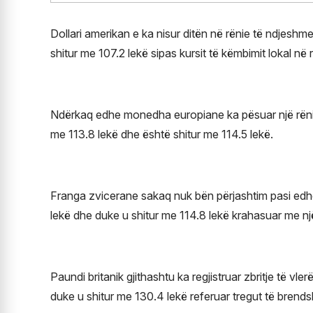
Dollari amerikan e ka nisur ditën në rënie të ndjeshm
shitur me 107.2 lekë sipas kursit të këmbimit lokal në
Ndërkaq edhe monedha europiane ka pësuar një rënie
me 113.8 lekë dhe është shitur me 114.5 lekë.
Franga zvicerane sakaq nuk bën përjashtim pasi edhe 
lekë dhe duke u shitur me 114.8 lekë krahasuar me nj
Paundi britanik gjithashtu ka regjistruar zbritje të v
duke u shitur me 130.4 lekë referuar tregut të brend