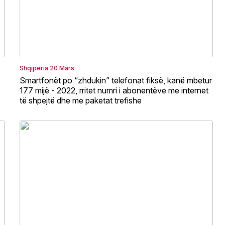
Shqipëria
20 Mars
Smartfonët po “zhdukin” telefonat fiksë, kanë mbetur
177 mijë - 2022, rritet numri i abonentëve me internet
të shpejtë dhe me paketat trefishe