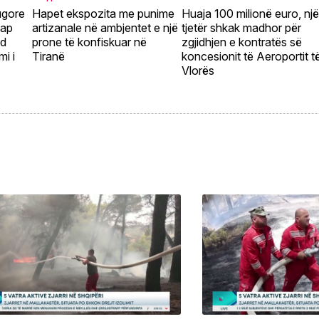
ugore
Hapet ekspozita me punime
Huaja 100 milionë euro, nj
hap
artizanale në ambjentet e një
tjetër shkak madhor për
ld
prone të konfiskuar në
zgjidhjen e kontratës së
mi i
Tiranë
koncesionit të Aeroportit t
Vlorës