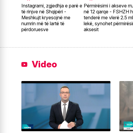
Instagrami, zgjedhja e parë e
Përmirësimi i akseve rr
të rinjve në Shqipëri -
në 12 qarqe - FSHZH 
Meshkujt kryesojnë me
tenderë me vlerë 2.5 m
numrin më të lartë të
lekë, synohet përmirësi
përdoruesve
aksesit
Video