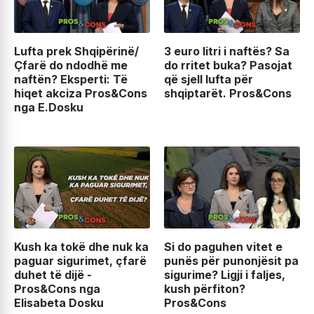
Lufta prek Shqipërinë/
3 euro litri i naftës? Sa
Çfarë do ndodhë me
do rritet buka? Pasojat
naftën? Eksperti: Të
që sjell lufta për
hiqet akciza Pros&Cons
shqiptarët. Pros&Cons
nga E.Dosku
Kush ka tokë dhe nuk ka
Si do paguhen vitet e
paguar sigurimet, çfarë
punës për punonjësit pa
duhet të dijë -
sigurime? Ligji i faljes,
Pros&Cons nga
kush përfiton?
Elisabeta Dosku
Pros&Cons