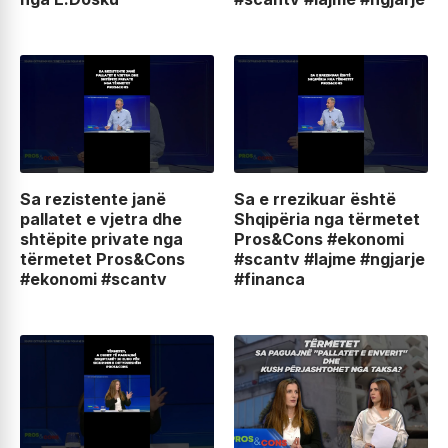
Sa rezistente janë
Sa e rrezikuar është
pallatet e vjetra dhe
Shqipëria nga tërmetet
shtëpite private nga
Pros&Cons #ekonomi
tërmetet Pros&Cons
#scantv #lajme #ngjarje
#ekonomi #scantv
#financa