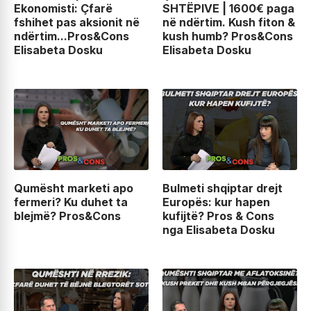
Ekonomisti: Çfarë
SHTËPIVE | 1600€ paga
fshihet pas aksionit në
në ndërtim. Kush fiton &
ndërtim...Pros&Cons
kush humb? Pros&Cons
Elisabeta Dosku
Elisabeta Dosku
Qumësht marketi apo
Bulmeti shqiptar drejt
fermeri? Ku duhet ta
Europës: kur hapen
blejmë? Pros&Cons
kufijtë? Pros & Cons
nga Elisabeta Dosku