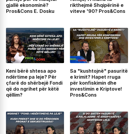
gjallë ekonominë?
rikthejmë Shqipërinë e
Pros&Cons E. Dosku
viteve '90? Pros&Cons
Keni bërë shtesa apo
Sa "kushtojnë" pasuritë
ndërtime pa leje? Për
e krimit? Hapet rruga
çfarë do shërbejë Fondi
për konfiskimin dhe
që do ngrihet për këtë
investimin e Kriptove!
qëllim?
Pros&Cons