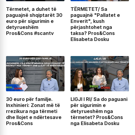
Tërmetet, a duhet të
TËRMETET/ Sa
paguajnë shqiptarët 30
paguajnë "Pallatet e
euro për sigurimin e
Enverit", kush
detyrueshëm
përjashtohet nga
Pros&Cons #scantv
taksa? Pros&Cons
Elisabeta Dosku
30 euro për familje.
LIGJI I RI/ Sa do paguani
Inxhinieri: Zonat më të
për sigurimin e
rrezikura nga tërmeti
detyrueshëm nga
dhe llojet e ndërtesave
tërmetet? Pros&Cons
Pros&Cons
nga Elisabeta Dosku