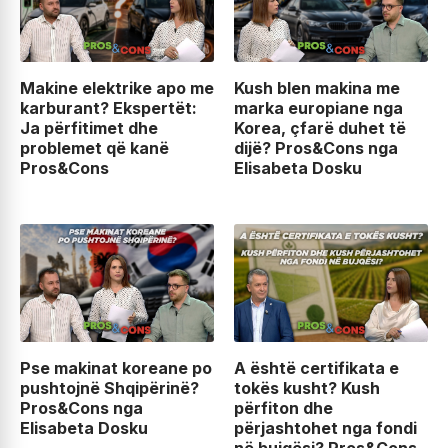
Makine elektrike apo me
Kush blen makina me
karburant? Ekspertët:
marka europiane nga
Ja përfitimet dhe
Korea, çfarë duhet të
problemet që kanë
dijë? Pros&Cons nga
Pros&Cons
Elisabeta Dosku
Pse makinat koreane po
A është certifikata e
pushtojnë Shqipërinë?
tokës kusht? Kush
Pros&Cons nga
përfiton dhe
Elisabeta Dosku
përjashtohet nga fondi
në bujqësi? Pros&Cons