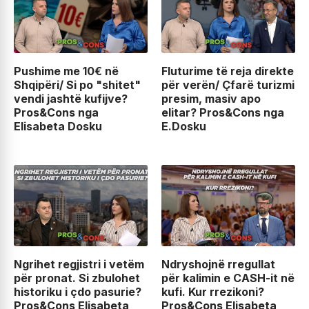
Pushime me 10€ në
Fluturime të reja direkte
Shqipëri/ Si po "shitet"
për verën/ Çfarë turizmi
vendi jashtë kufijve?
presim, masiv apo
Pros&Cons nga
elitar? Pros&Cons nga
Elisabeta Dosku
E.Dosku
Ngrihet regjistri i vetëm
Ndryshojnë rregullat
për pronat. Si zbulohet
për kalimin e CASH-it në
historiku i çdo pasurie?
kufi. Kur rrezikoni?
Pros&Cons Elisabeta
Pros&Cons Elisabeta