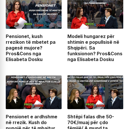
Pensionet, kush
Modeli hungarez për
rrezikon të mbetet pa
shtimin e popullsisë në
pagesë mujore?
Shqipëri. Sa
Pros&Cons nga
funksionon? Pros&Cons
Elisabeta Dosku
nga Elisabeta Dosku
Pensionet e ardhshme
Shtëpi falas dhe 50-
në rrezik. Kush do
70€/muaj për çdo
punojë për të mbajtur
fëmijë/ A mund ta