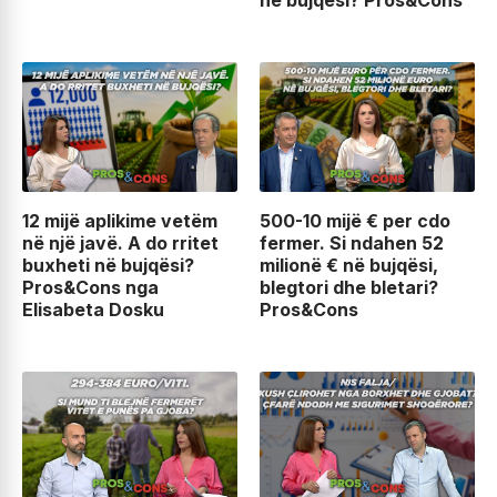
12 mijë aplikime vetëm
500-10 mijë € per cdo
në një javë. A do rritet
fermer. Si ndahen 52
buxheti në bujqësi?
milionë € në bujqësi,
Pros&Cons nga
blegtori dhe bletari?
Elisabeta Dosku
Pros&Cons