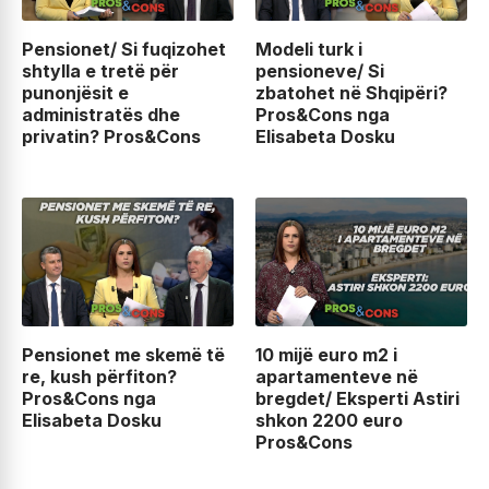
Pensionet/ Si fuqizohet
Modeli turk i
shtylla e tretë për
pensioneve/ Si
punonjësit e
zbatohet në Shqipëri?
administratës dhe
Pros&Cons nga
privatin? Pros&Cons
Elisabeta Dosku
Pensionet me skemë të
10 mijë euro m2 i
re, kush përfiton?
apartamenteve në
Pros&Cons nga
bregdet/ Eksperti Astiri
Elisabeta Dosku
shkon 2200 euro
Pros&Cons