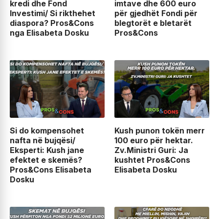
kredi dhe Fond
imtave dhe 600 euro
Investimi/ Si rikthehet
për gjedhët Fondi për
diaspora? Pros&Cons
blegtorët e bletarët
nga Elisabeta Dosku
Pros&Cons
Si do kompensohet
Kush punon tokën merr
nafta në bujqësi/
100 euro për hektar.
Eksperti: Kush jane
Zv.Ministri Guri: Ja
efektet e skemës?
kushtet Pros&Cons
Pros&Cons Elisabeta
Elisabeta Dosku
Dosku