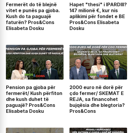
Fermerët do të blejnë
Hapet "thesi" i IPARDIII?
vitet e punës pa gjoba.
147 milionë €, kur nis
Kush do ta paguajë
aplikimi për fondet e BE
faturën? Pros&Cons
Pros&Cons Elisabeta
Elisabeta Dosku
Dosku
Pension pa gjoba për
2000 euro në dorë për
fermerët/ Kush përfiton
çdo fermer/ SKEMAT E
dhe kush duhet të
REJA, sa financohet
paguajë? Pros&Cons
bujqësia dhe blegtoria?
Elisabeta Dosku
Pros&Cons