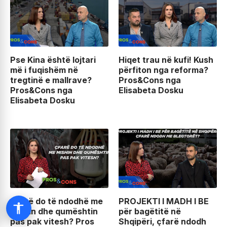
Pse Kina është lojtari
Hiqet trau në kufi! Kush
më i fuqishëm në
përfiton nga reforma?
tregtinë e mallrave?
Pros&Cons nga
Pros&Cons nga
Elisabeta Dosku
Elisabeta Dosku
Çfarë do të ndodhë me
PROJEKTI I MADH I BE
mishin dhe qumështin
për bagëtitë në
pas pak vitesh? Pros
Shqipëri, çfarë ndodh