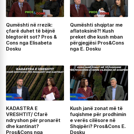
Qumështi në rrezik:
Qumështi shqiptar me
çfarë duhet të bëjnë
aflatoksinë?! Kush
blegtorët sot? Pros &
preket dhe kush mban
Cons nga Elisabeta
përgjegjësi Pros&Cons
Dosku
nga E. Dosku
KADASTRA E
Kush janë zonat më të
VRESHTIT/ Cfarë
fuqishme për prodhimin
ndryshon për pronarët
e verës cilësore në
dhe kantinat?
Shqipëri? Pros&Cons E.
Pros&Cons nga
Dosku