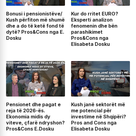
Bonusi i pensionistëve/
Kur do rritet EURO?
Kush përfiton më shumë
Eksperti analizon
dhe a do të ketë fond të
fenomenin dhe bën
dytë? Pros&Cons nga E.
parashikimet
Dosku
Pros&Cons nga
Elisabeta Dosku
Pensionet dhe pagat e
Kush janë sektorët më
reja të 2026-ës.
me potencial për
Ekonomia midis dy
investime në Shqipëri?
viteve, çfarë ndryshon?
Pros and Cons nga
Pros&Cons E.Dosku
Elisabeta Dosku