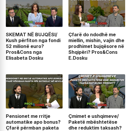
SKEMAT NË BUJQËSI/
Çfarë do ndodhë me
Kush përfiton nga fondi
miellin, mishin, vajin dhe
52 milionë euro?
prodhimet bujqësore në
Pros&Cons nga
Shqipëri? Pros&Cons
Elisabeta Dosku
E.Dosku
Pensionet me rritje
Çmimet e ushqimeve/
automatike apo bonus?
Paketë mbështetëse
Çfarë përmban paketa
dhe reduktim taksash?