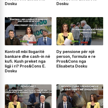
Dosku
Dosku
Kontroll mbi llogaritë
Dy pensione për një
bankare dhe cash-in në
person, formula e re
kufi. Kush preket nga
Pros&Cons nga
ligji i ri? Pros&Cons E.
Elisabeta Dosku
Dosku