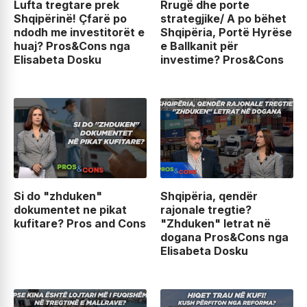
Lufta tregtare prek
Rrugë dhe porte
Shqipërinë! Çfarë po
strategjike/ A po bëhet
ndodh me investitorët e
Shqipëria, Portë Hyrëse
huaj? Pros&Cons nga
e Ballkanit për
Elisabeta Dosku
investime? Pros&Cons
Si do "zhduken"
Shqipëria, qendër
dokumentet ne pikat
rajonale tregtie?
kufitare? Pros and Cons
"Zhduken" letrat në
dogana Pros&Cons nga
Elisabeta Dosku