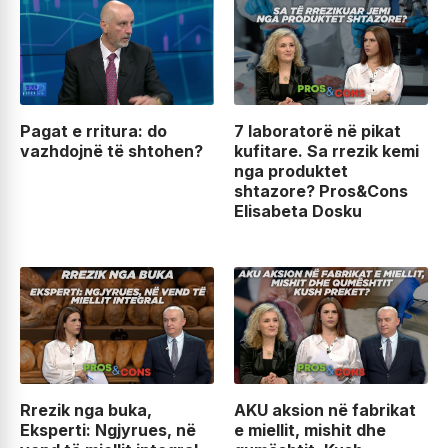
Pagat e rritura: do
7 laboratorë në pikat
vazhdojnë të shtohen?
kufitare. Sa rrezik kemi
nga produktet
shtazore? Pros&Cons
Elisabeta Dosku
Rrezik nga buka,
AKU aksion në fabrikat
Eksperti: Ngjyrues, në
e miellit, mishit dhe