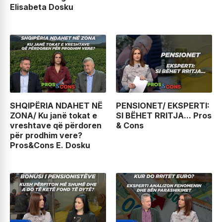
Elisabeta Dosku
SHQIPËRIA NDAHET NË
PENSIONET/ EKSPERTI:
ZONA/ Ku janë tokat e
SI BËHET RRITJA... Pros
vreshtave që përdoren
& Cons
për prodhim vere?
Pros&Cons E. Dosku