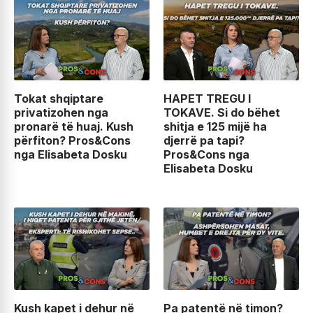
Tokat shqiptare
HAPET TREGU I
privatizohen nga
TOKAVE. Si do bëhet
pronarë të huaj. Kush
shitja e 125 mijë ha
përfiton? Pros&Cons
djerrë pa tapi?
nga Elisabeta Dosku
Pros&Cons nga
Elisabeta Dosku
Kush kapet i dehur në
Pa patentë në timon?