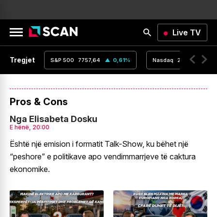
Live TV
Tregjet
,16
0
%
S&P 500
7757,64
0,61
%
Nasdaq
26690,62
Pros & Cons
Nga Elisabeta Dosku
E hënë, 20:00
Është një emision i formatit Talk-Show, ku bëhet një
“peshore” e politikave apo vendimmarrjeve të caktura
ekonomike.