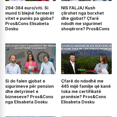
294-384 euro/viti. Si
NIS FALJA/ Kush
mund ti blejnë fermerët
çlirohet nga borxhet
vitet e punës pa gjoba?
dhe gjobat? Çfarë
Pros&Cons Elisabeta
ndodh me sigurimet
Dosku
shoqërore? Pros&Cons
Si do falen gjobat e
Çfarë do ndodhë me
sigurimeve për pension
445 mijë familje që kanë
dhe detyrimet e
toka me certifikatë
bizneseve? Pros&Cons
pronësie? Pros&Cons
nga Elisabeta Dosku
Elisabeta Dosku