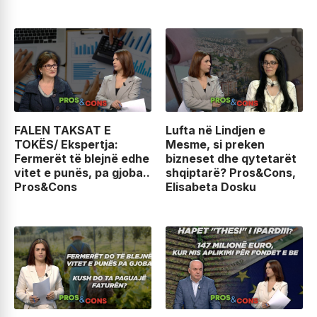
FALEN TAKSAT E
Lufta në Lindjen e
TOKËS/ Ekspertja:
Mesme, si preken
Fermerët të blejnë edhe
bizneset dhe qytetarët
vitet e punës, pa gjoba..
shqiptarë? Pros&Cons,
Pros&Cons
Elisabeta Dosku