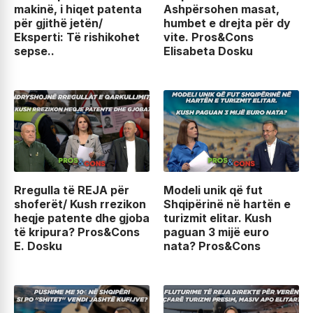
makinë, i hiqet patenta
Ashpërsohen masat,
për gjithë jetën/
humbet e drejta për dy
Eksperti: Të rishikohet
vite. Pros&Cons
sepse..
Elisabeta Dosku
Rregulla të REJA për
Modeli unik që fut
shoferët/ Kush rrezikon
Shqipërinë në hartën e
heqje patente dhe gjoba
turizmit elitar. Kush
të kripura? Pros&Cons
paguan 3 mijë euro
E. Dosku
nata? Pros&Cons