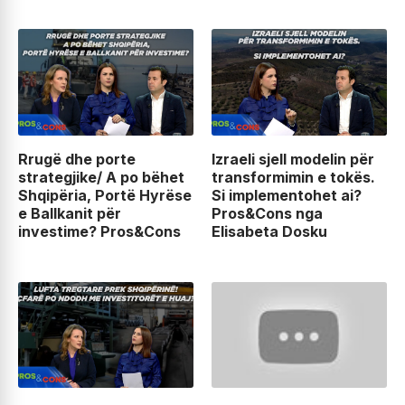
Rrugë dhe porte
Izraeli sjell modelin për
strategjike/ A po bëhet
transformimin e tokës.
Shqipëria, Portë Hyrëse
Si implementohet ai?
e Ballkanit për
Pros&Cons nga
investime? Pros&Cons
Elisabeta Dosku