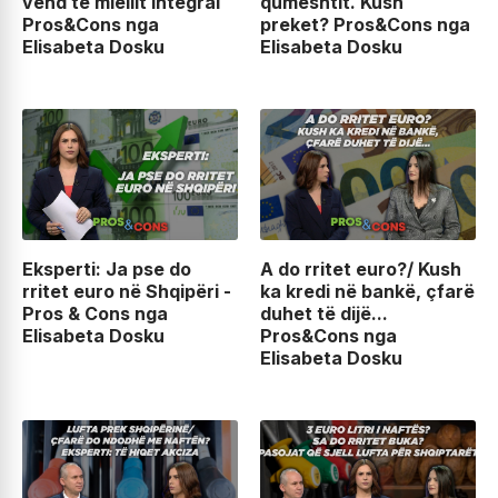
vend të miellit integral
qumështit. Kush
Pros&Cons nga
preket? Pros&Cons nga
Elisabeta Dosku
Elisabeta Dosku
Eksperti: Ja pse do
A do rritet euro?/ Kush
rritet euro në Shqipëri -
ka kredi në bankë, çfarë
Pros & Cons nga
duhet të dijë...
Elisabeta Dosku
Pros&Cons nga
Elisabeta Dosku