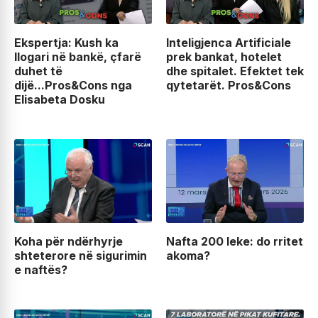
Ekspertja: Kush ka
Inteligjenca Artificiale
llogari në bankë, çfarë
prek bankat, hotelet
duhet të
dhe spitalet. Efektet tek
dijë...Pros&Cons nga
qytetarët. Pros&Cons
Elisabeta Dosku
Koha për ndërhyrje
Nafta 200 leke: do rritet
shteterore në sigurimin
akoma?
e naftës?