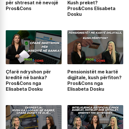
për shtresat në nevojë
Kush preket?
Pros&Cons
Pros&Cons Elisabeta
Dosku
Çfarë ndryshon për
Pensionistët me kartë
kreditë në banka?
digjitale, kush përfiton?
Pros&Cons nga
Pros&Cons nga
Elisabeta Dosku
Elisabeta Dosku