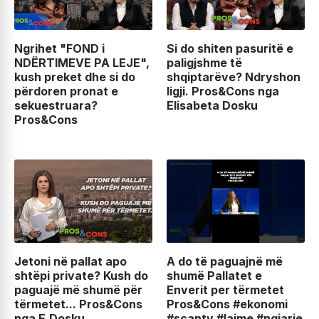
Ngrihet "FOND i
Si do shiten pasuritë e
NDËRTIMEVE PA LEJE",
paligjshme të
kush preket dhe si do
shqiptarëve? Ndryshon
përdoren pronat e
ligji. Pros&Cons nga
sekuestruara?
Elisabeta Dosku
Pros&Cons
Jetoni në pallat apo
A do të paguajnë më
shtëpi private? Kush do
shumë Pallatet e
paguajë më shumë për
Enverit per tërmetet
tërmetet... Pros&Cons
Pros&Cons #ekonomi
nga E.Dosku
#scantv #lajme #ngjarje