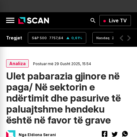
Live TV
Tregjet
,16
0
%
S&P 500
7757,64
0,61
%
Nasdaq
26690,62
Analiza
Postuar më 29 Gusht 2025, 15:54
Ulet pabarazia gjinore në
paga/ Në sektorin e
ndërtimit dhe pasurive të
paluajtshme hendeku
është në favor të grave
Nga Eldiona Serani