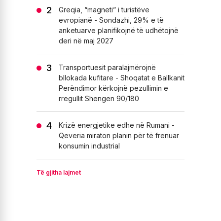
Greqia, “magneti” i turistëve
evropianë - Sondazhi, 29% e të
anketuarve planifikojnë të udhëtojnë
deri në maj 2027
Transportuesit paralajmërojnë
bllokada kufitare - Shoqatat e Ballkanit
Perëndimor kërkojnë pezullimin e
rregullit Shengen 90/180
Krizë energjetike edhe në Rumani -
Qeveria miraton planin për të frenuar
konsumin industrial
Të gjitha lajmet