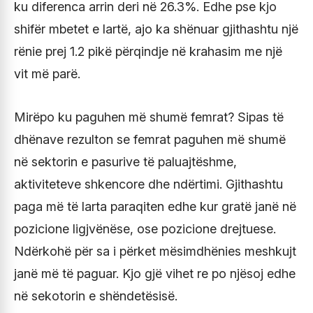
ku diferenca arrin deri në 26.3%. Edhe pse kjo
shifër mbetet e lartë, ajo ka shënuar gjithashtu një
rënie prej 1.2 pikë përqindje në krahasim me një
vit më parë.
Mirëpo ku paguhen më shumë femrat? Sipas të
dhënave rezulton se femrat paguhen më shumë
në sektorin e pasurive të paluajtëshme,
aktiviteteve shkencore dhe ndërtimi. Gjithashtu
paga më të larta paraqiten edhe kur gratë janë në
pozicione ligjvënëse, ose pozicione drejtuese.
Ndërkohë për sa i përket mësimdhënies meshkujt
janë më të paguar. Kjo gjë vihet re po njësoj edhe
në sekotorin e shëndetësisë.