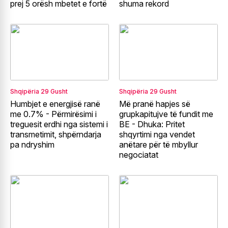
prej 5 orësh mbetet e fortë
shuma rekord
Shqipëria
29 Gusht
Shqipëria
29 Gusht
Humbjet e energjisë ranë
Më pranë hapjes së
me 0.7% - Përmirësimi i
grupkapitujve të fundit me
treguesit erdhi nga sistemi i
BE - Dhuka: Pritet
transmetimit, shpërndarja
shqyrtimi nga vendet
pa ndryshim
anëtare për të mbyllur
negociatat