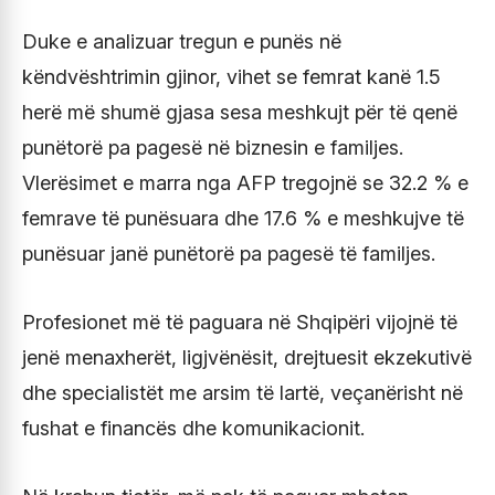
Duke e analizuar tregun e punës në
këndvështrimin gjinor, vihet se femrat kanë 1.5
herë më shumë gjasa sesa meshkujt për të qenë
punëtorë pa pagesë në biznesin e familjes.
Vlerësimet e marra nga AFP tregojnë se 32.2 % e
femrave të punësuara dhe 17.6 % e meshkujve të
punësuar janë punëtorë pa pagesë të familjes.
Profesionet më të paguara në Shqipëri vijojnë të
jenë menaxherët, ligjvënësit, drejtuesit ekzekutivë
dhe specialistët me arsim të lartë, veçanërisht në
fushat e financës dhe komunikacionit.