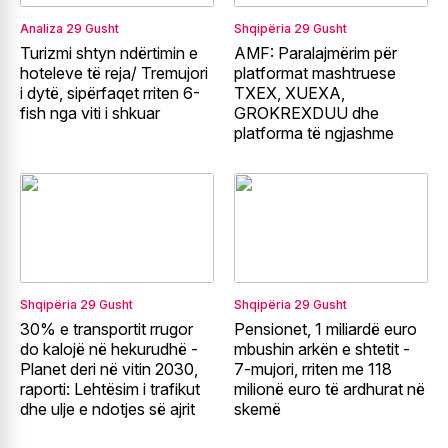
Analiza
29 Gusht
Shqipëria
29 Gusht
Turizmi shtyn ndërtimin e
AMF: Paralajmërim për
hoteleve të reja/ Tremujori
platformat mashtruese
i dytë, sipërfaqet rriten 6-
TXEX, XUEXA,
fish nga viti i shkuar
GROKREXDUU dhe
platforma të ngjashme
Shqipëria
29 Gusht
Shqipëria
29 Gusht
30% e transportit rrugor
Pensionet, 1 miliardë euro
do kalojë në hekurudhë -
mbushin arkën e shtetit -
Planet deri në vitin 2030,
7-mujori, rriten me 118
raporti: Lehtësim i trafikut
milionë euro të ardhurat në
dhe ulje e ndotjes së ajrit
skemë