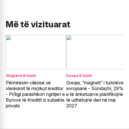
Më të vizituarat
Shqipëria
8 Gusht
Europa
8 Gusht
R
Përmirësim cilësisë së
Greqia, “magneti” i turistëve
T
vlerësimit të rrezikut kreditor
evropianë - Sondazhi, 29%
p
- Pr/ligji parashikon ngritjen e
e të anketuarve planifikojnë
k
Byrove të Kreditit si subjekte
të udhëtojnë deri në maj
B
private
2027
k