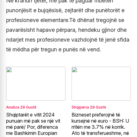
Në krahun tjetër, më pak të paguar mbeten
punonjësit e bujqësisë, zejtarët dhe punëtorët e
profesioneve elementare.Të dhënat tregojnë se
pavarësisht hapave përpara, hendeku gjinor dhe
ndarjet mes profesioneve vazhdojnë të jenë sfida
të mëdha për tregun e punës në vend.
Analiza
29 Gusht
Shqipëria
29 Gusht
Shqiptarët e vitit 2024
Bizneset preferojnë të
punuan më pak se një vit
kursejnë në euro - BSH: U
më parë/ Por, diferenca
rritën me 3.7% në korrik.
me Bashkimin Europian
Ato të transferueshme, në