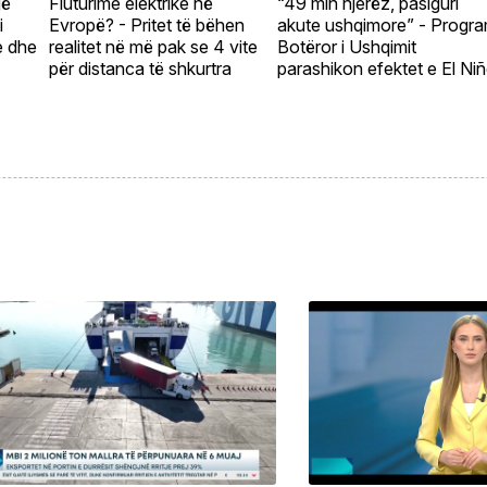
jë
Fluturime elektrike në
“49 mln njerëz, pasiguri
i
Evropë? - Pritet të bëhen
akute ushqimore” - Progra
e dhe
realitet në më pak se 4 vite
Botëror i Ushqimit
për distanca të shkurtra
parashikon efektet e El Ni