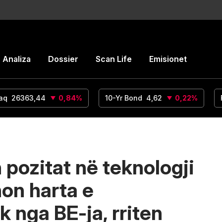
Analiza
Dossier
Scan Life
Emisionet
aq
26363,44
0,84
%
10-Yr Bond
4,62
0,22
%
n pozitat në teknologji
on harta e
k nga BE-ja, rriten