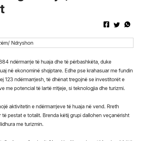
t
6,884 ndërmarrje të huaja dhe të përbashkëta, duke
 huaj në ekonominë shqiptare. Edhe pse krahasuar me fundin
prej 123 ndërmarrjesh, të dhënat tregojnë se investitorët e
me potencial të lartë rritjeje, si teknologjia dhe turizmi.
nojë aktivitetin e ndërmarrjeve të huaja në vend. Rreth
ë pestat e totalit. Brenda këtij grupi dallohen veçanërisht
lidhura me turizmin.