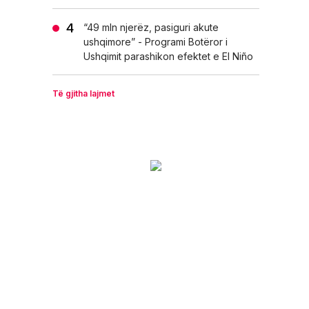
“49 mln njerëz, pasiguri akute
ushqimore” - Programi Botëror i
Ushqimit parashikon efektet e El Niño
Të gjitha lajmet