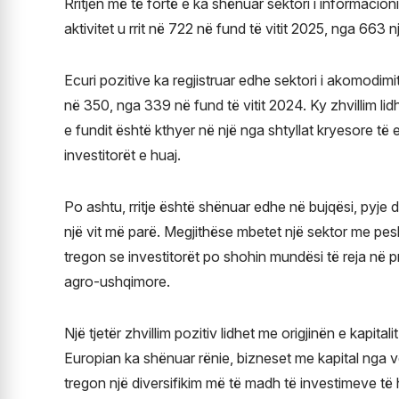
Rritjen më të fortë e ka shënuar sektori i informacio
aktivitet u rrit në 722 në fund të vitit 2025, nga 663 n
Ecuri pozitive ka regjistruar edhe sektori i akomodimi
në 350, nga 339 në fund të vitit 2024. Ky zhvillim lidh
e fundit është kthyer në një nga shtyllat kryesore t
investitorët e huaj.
Po ashtu, rritje është shënuar edhe në bujqësi, pyje 
një vit më parë. Megjithëse mbetet një sektor me pes
tregon se investitorët po shohin mundësi të reja në p
agro-ushqimore.
Një tjetër zhvillim pozitiv lidhet me origjinën e kapit
Europian ka shënuar rënie, bizneset me kapital nga v
tregon një diversifikim më të madh të investimeve të h