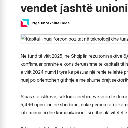
vendet jashtë unioni
Nga Xhorxhina Deda
Në fund të vitit 2025, në Shqipëri rezultonin aktive 
konfirmuar praninë e konsiderueshme të kapitalit të
e vitit 2024 numri i tyre ka pësuar një rënie të lehtë 
huaj po orientohen gjithnjë e më shumë drejt sektorëve 
Sipas statistikave, sektori i shërbimeve vijon të domi
5,496 operojnë në shërbime, duke përbërë afro katër t
informacioni dhe komunikacioni, si edhe aktivitetet e 