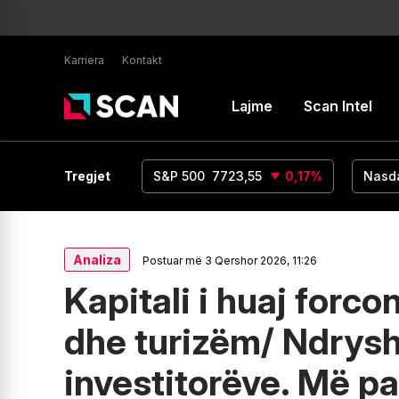
Karriera
Kontakt
Lajme
Scan Intel
UR/USD
1,15
Tregjet
0
%
S&P 500
7723,55
0,17
%
Nasd
Analiza
Postuar më 3 Qershor 2026, 11:26
Kapitali i huaj forco
dhe turizëm/ Ndrysh
investitorëve. Më pa