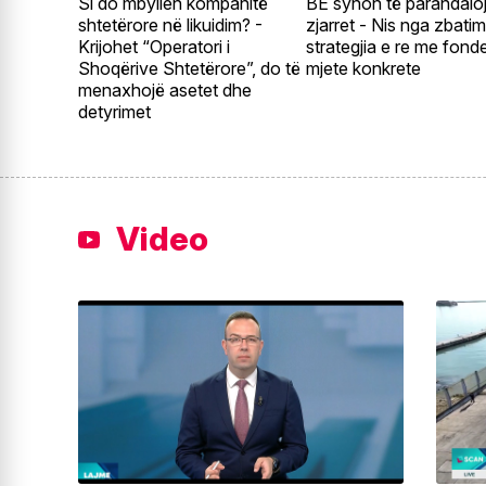
Si do mbyllen kompanitë
BE synon të parandalo
shtetërore në likuidim? -
zjarret - Nis nga zbatim
Krijohet “Operatori i
strategjia e re me fond
Shoqërive Shtetërore”, do të
mjete konkrete
menaxhojë asetet dhe
detyrimet
Video