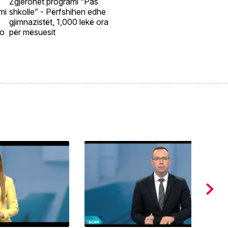
Zgjerohet programi “Pas
mi
shkolle” - Përfshihen edhe
gjimnazistët, 1,000 lekë ora
ño
për mësuesit