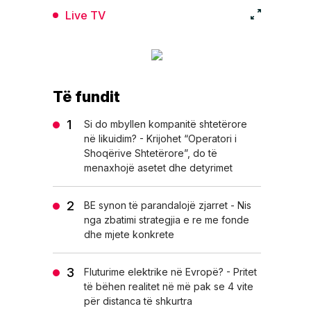
Live TV
Të fundit
Si do mbyllen kompanitë shtetërore
në likuidim? - Krijohet “Operatori i
Shoqërive Shtetërore”, do të
menaxhojë asetet dhe detyrimet
BE synon të parandalojë zjarret - Nis
nga zbatimi strategjia e re me fonde
dhe mjete konkrete
Fluturime elektrike në Evropë? - Pritet
të bëhen realitet në më pak se 4 vite
për distanca të shkurtra