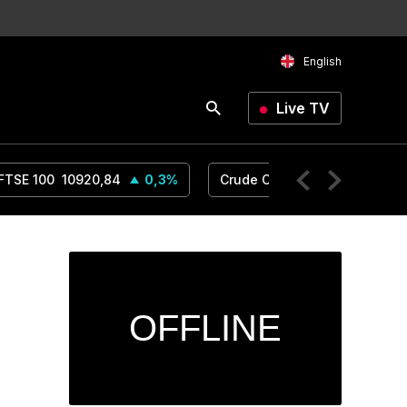
English
Live TV
FTSE 100
10920,84
0,3
%
Crude Oil
75,2
0,03
%