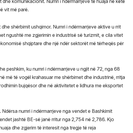
nit dhe komunikacionit. Numri i ndërmarrjeve të huaja në këtë
jë vit më parë.
t dhe shërbimit ushqimor. Numri i ndërmarrjeve aktive u rrit
et ngushtë me zgjerimin e industrisë së turizmit, e cila vitet
ë ekonomisë shqiptare dhe një ndër sektorët më tërheqës për
dhe peshkim, ku numri i ndërmarrjeve u ngjit në 72, nga 68
hë më të vogël krahasuar me shërbimet dhe industrinë, rritja
rodhimin bujqësor dhe në aktivitetet e lidhura me eksportet
alit. Ndërsa numri i ndërmarrjeve nga vendet e Bashkimit
endet jashtë BE-së janë rritur nga 2,754 në 2,786. Kjo
uaja dhe zgjerim të interesit nga tregje të reja