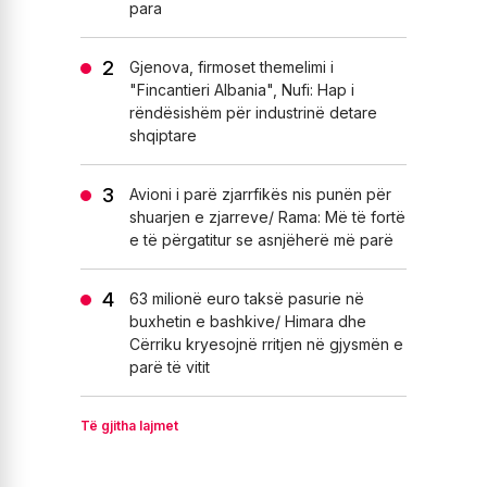
para
Gjenova, firmoset themelimi i
"Fincantieri Albania", Nufi: Hap i
rëndësishëm për industrinë detare
shqiptare
Avioni i parë zjarrfikës nis punën për
shuarjen e zjarreve/ Rama: Më të fortë
e të përgatitur se asnjëherë më parë
63 milionë euro taksë pasurie në
buxhetin e bashkive/ Himara dhe
Cërriku kryesojnë rritjen në gjysmën e
parë të vitit
Të gjitha lajmet