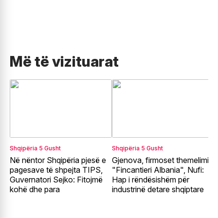
Më të vizituarat
Shqipëria
5 Gusht
Shqipëria
5 Gusht
S
Në nëntor Shqipëria pjesë e
Gjenova, firmoset themelimi i
A
pagesave të shpejta TIPS,
"Fincantieri Albania", Nufi:
p
Guvernatori Sejko: Fitojmë
Hap i rëndësishëm për
z
kohë dhe para
industrinë detare shqiptare
e