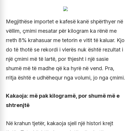
Megjithëse importet e kafesë kanë shpërthyer në
vëllim, çmimi mesatar për kilogram ka rënë me
rreth 8% krahasuar me tetorin e vitit të kaluar. Kjo
do të thotë se rekordi i vlerës nuk është rezultat i
një çmimi më të lartë, por thjesht i një sasie
shumë më të madhe që ka hyrë në vend. Pra,
rritja është e udhëhequr nga volumi, jo nga çmimi.
Kakaoja: më pak kilogramë, por shumë më e
shtrenjtë
Në krahun tjetër, kakaoja sjell një histori krejt