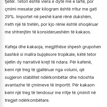
tjetër. Tetori është vlera e dytë më e lartë, por
çmimi mesatar për kilogram është rritur me gati
29%. Importet në peshë kanë rënë dukshëm,
rreth një të tretën, por kjo rënie është shoqëruar
me shtrenjtim të konsiderueshëm të kakaos.
Kafeja dhe kakaoja, megjithëse shpesh grupohen
bashkë si mallra bujqësore tropikale, këtë tetor
sjellin dy narrativë krejt të ndara. Për kafenë,
kemi një treg të gjallëruar nga volumi, që
sugjeron stabilitet ndërkombëtar dhe ndoshta
avantazhe të çmimeve të importit. Për kakaon
kemi një treg të tendosur me rritje të çmimit në
tregjet ndërkombëtare.