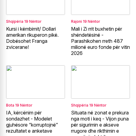
Shqipëria
19 Nëntor
Rajoni
19 Nëntor
Kursi i këmbimit/ Dollari
Mali i Zi rrit buxhetin për
amerikan rikuperon pikë.
shëndetësinë -
Dobësohet Franga
Parashikohen rreth 487
zvicerane!
milionë euro fonde për vitin
2026
Bota
19 Nëntor
Shqipëria
19 Nëntor
IA, kërcënim për
Situata në zonat e prekura
sondazhet - Modelet
nga moti i keq - Vijon puna
gjuhësore “korruptojnë”
për sigurimin e akseve
rezultatet e anketave
rrugore dhe rikthimin e