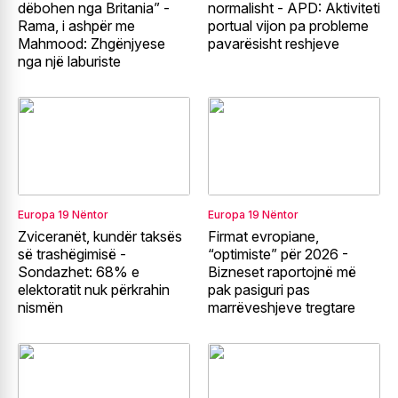
dëbohen nga Britania” -
normalisht - APD: Aktiviteti
Rama, i ashpër me
portual vijon pa probleme
Mahmood: Zhgënjyese
pavarësisht reshjeve
nga një laburiste
Europa
19 Nëntor
Europa
19 Nëntor
Zviceranët, kundër taksës
Firmat evropiane,
së trashëgimisë -
“optimiste” për 2026 -
Sondazhet: 68% e
Bizneset raportojnë më
elektoratit nuk përkrahin
pak pasiguri pas
nismën
marrëveshjeve tregtare