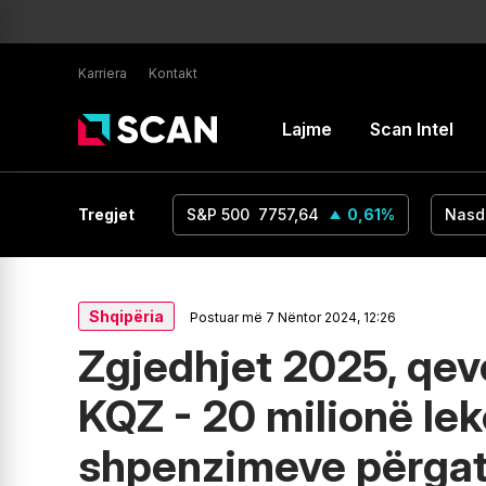
Karriera
Kontakt
Lajme
Scan Intel
UR/USD
1,16
Tregjet
0
%
S&P 500
7757,64
0,61
%
Nasd
Shqipëria
Postuar më 7 Nëntor 2024, 12:26
Zgjedhjet 2025, qeve
KQZ - 20 milionë le
shpenzimeve përgat