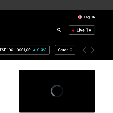
English
Live TV
TSE 100
10901,09
0,3
%
Crude Oil
78,18
1,14
%