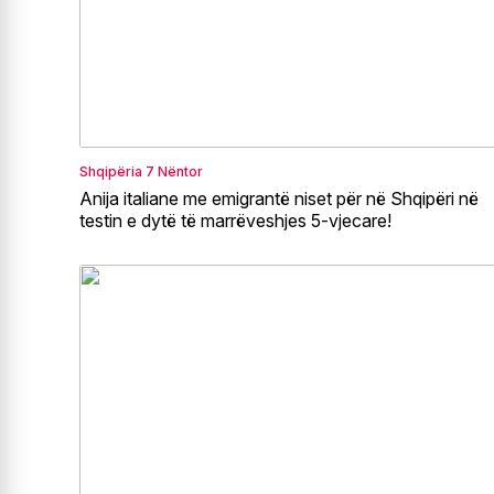
Shqipëria
7 Nëntor
Anija italiane me emigrantë niset për në Shqipëri në
testin e dytë të marrëveshjes 5-vjecare!