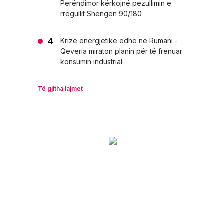
Perëndimor kërkojnë pezullimin e
rregullit Shengen 90/180
Krizë energjetike edhe në Rumani -
Qeveria miraton planin për të frenuar
konsumin industrial
Të gjitha lajmet