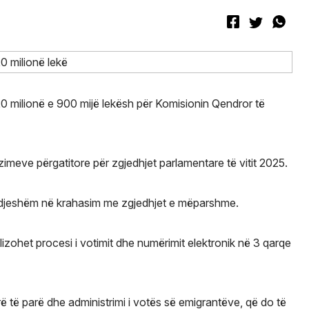
j 20 milionë e 900 mijë lekësh për Komisionin Qendror të
imeve përgatitore për zgjedhjet parlamentare të vitit 2025.
n ndjeshëm në krahasim me zgjedhjet e mëparshme.
izohet procesi i votimit dhe numërimit elektronik në 3 qarqe
erë të parë dhe administrimi i votës së emigrantëve, që do të