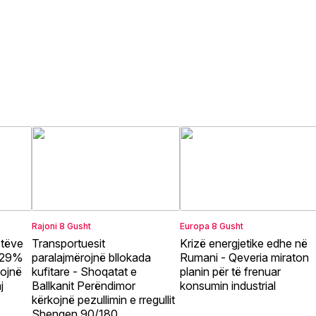
Rajoni
8 Gusht
Europa
8 Gusht
stëve
Transportuesit
Krizë energjetike edhe në
, 29%
paralajmërojnë bllokada
Rumani - Qeveria miraton
kojnë
kufitare - Shoqatat e
planin për të frenuar
j
Ballkanit Perëndimor
konsumin industrial
kërkojnë pezullimin e rregullit
Shengen 90/180