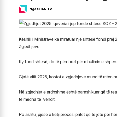
Nga SCAN TV
Këshilli i Ministrave ka miratuar një shtesë fondi pre
Zgjedhjeve.
Ky fond shtesë, do të përdoret për mbulimin e shpenz
Gjatë vitit 2025, kostot e zgjedhjeve mund të rrite
Në zgjedhjet e ardhshme është parashikuar që të real
të mëdha të vendit.
Po ashtu, pjesë e këtij procesi pritet që të jetë për h