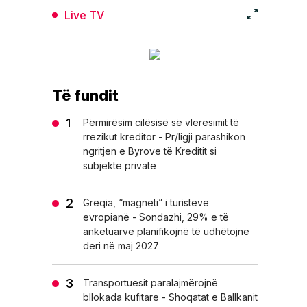
Live TV
Të fundit
Përmirësim cilësisë së vlerësimit të
rrezikut kreditor - Pr/ligji parashikon
ngritjen e Byrove të Kreditit si
subjekte private
Greqia, “magneti” i turistëve
evropianë - Sondazhi, 29% e të
anketuarve planifikojnë të udhëtojnë
deri në maj 2027
Transportuesit paralajmërojnë
bllokada kufitare - Shoqatat e Ballkanit