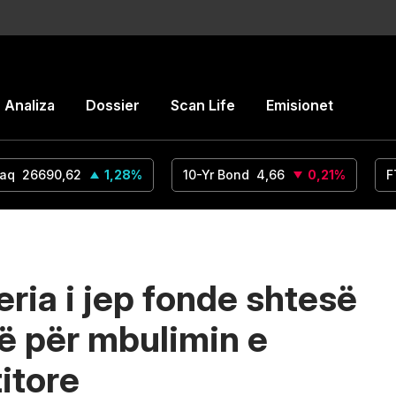
Analiza
Dossier
Scan Life
Emisionet
aq
26690,62
1,28
%
10-Yr Bond
4,66
0,21
%
F
ria i jep fonde shtesë
kë për mbulimin e
itore