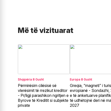
Më të vizituarat
Shqipëria
8 Gusht
Europa
8 Gusht
Përmirësim cilësisë së
Greqia, “magneti” i turi
vlerësimit të rrezikut kreditor
evropianë - Sondazhi
- Pr/ligji parashikon ngritjen e
e të anketuarve planifi
Byrove të Kreditit si subjekte
të udhëtojnë deri në ma
private
2027