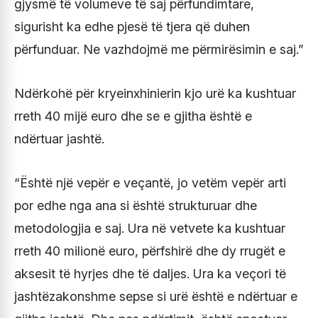
gjysmë të volumeve të saj përfundimtare,
sigurisht ka edhe pjesë të tjera që duhen
përfunduar. Ne vazhdojmë me përmirësimin e saj.”
Ndërkohë për kryeinxhinierin kjo urë ka kushtuar
rreth 40 mijë euro dhe se e gjitha është e
ndërtuar jashtë.
“Është një vepër e veçantë, jo vetëm vepër arti
por edhe nga ana si është strukturuar dhe
metodologjia e saj. Ura në vetvete ka kushtuar
rreth 40 milionë euro, përfshirë dhe dy rrugët e
aksesit të hyrjes dhe të daljes. Ura ka veçori të
jashtëzakonshme sepse si urë është e ndërtuar e