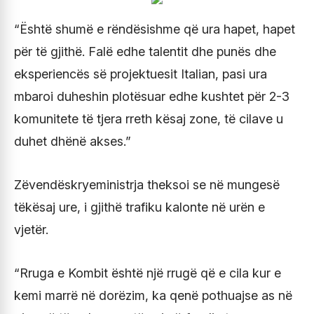
“Është shumë e rëndësishme që ura hapet, hapet
për të gjithë. Falë edhe talentit dhe punës dhe
eksperiencës së projektuesit Italian, pasi ura
mbaroi duheshin plotësuar edhe kushtet për 2-3
komunitete të tjera rreth kësaj zone, të cilave u
duhet dhënë akses.”
Zëvendëskryeministrja theksoi se në mungesë
tëkësaj ure, i gjithë trafiku kalonte në urën e
vjetër.
“Rruga e Kombit është një rrugë që e cila kur e
kemi marrë në dorëzim, ka qenë pothuajse as në