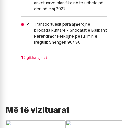
anketuarve planifikojnë të udhëtojnë
deri në maj 2027
Transportuesit paralajmërojnë
bllokada kufitare - Shoqatat e Ballkanit
Perëndimor kërkojnë pezullimin e
rregullit Shengen 90/180
Të gjitha lajmet
Më të vizituarat