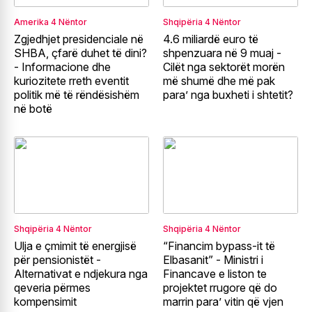
Amerika
4 Nëntor
Shqipëria
4 Nëntor
Zgjedhjet presidenciale në
4.6 miliardë euro të
SHBA, çfarë duhet të dini?
shpenzuara në 9 muaj -
- Informacione dhe
Cilët nga sektorët morën
kuriozitete rreth eventit
më shumë dhe më pak
politik më të rëndësishëm
para’ nga buxheti i shtetit?
në botë
Shqipëria
4 Nëntor
Shqipëria
4 Nëntor
Ulja e çmimit të energjisë
“Financim bypass-it të
për pensionistët -
Elbasanit” - Ministri i
Alternativat e ndjekura nga
Financave e liston te
qeveria përmes
projektet rrugore që do
kompensimit
marrin para’ vitin që vjen