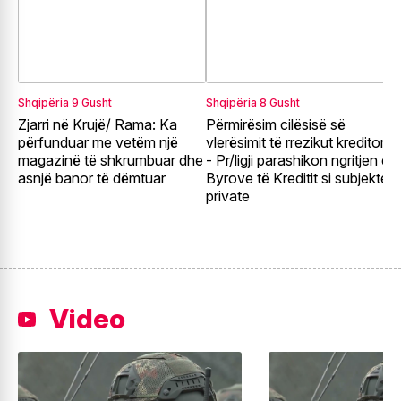
Shqipëria
9 Gusht
Shqipëria
8 Gusht
E
Zjarri në Krujë/ Rama: Ka
Përmirësim cilësisë së
G
përfunduar me vetëm një
vlerësimit të rrezikut kreditor
e
magazinë të shkrumbuar dhe
- Pr/ligji parashikon ngritjen e
e
asnjë banor të dëmtuar
Byrove të Kreditit si subjekte
t
private
Video