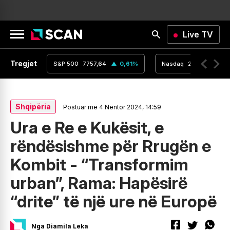
Live TV
Tregjet
,16
0
%
S&P 500
7757,64
0,61
%
Nasdaq
26690,62
Shqipëria
Postuar më 4 Nëntor 2024, 14:59
Ura e Re e Kukësit, e
rëndësishme për Rrugën e
Kombit - “Transformim
urban”, Rama: Hapësirë
“drite” të një ure në Europë
Nga Diamila Leka