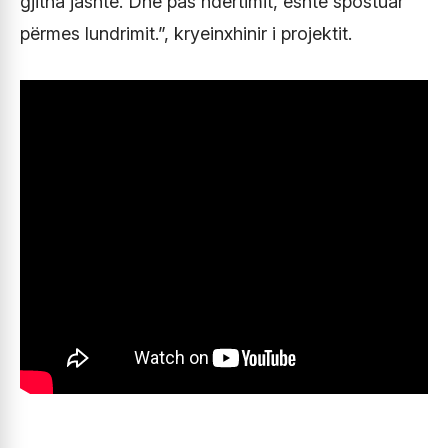
gjitha jashtë. Dhe pas ndërtimit, është spostuar
përmes lundrimit.”, kryeinxhinir i projektit.