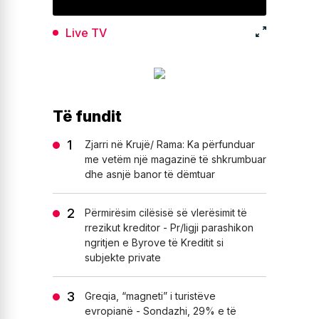
Live TV
Të fundit
Zjarri në Krujë/ Rama: Ka përfunduar
me vetëm një magazinë të shkrumbuar
dhe asnjë banor të dëmtuar
Përmirësim cilësisë së vlerësimit të
rrezikut kreditor - Pr/ligji parashikon
ngritjen e Byrove të Kreditit si
subjekte private
Greqia, “magneti” i turistëve
evropianë - Sondazhi, 29% e të