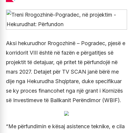
Aksi hekurudhor Rrogozhinë – Pogradec, pjesë e
korridorit VIII është në fazën e përgatitjes së
projektit të detajuar, që pritet të përfundojë në
mars 2027. Detajet për TV SCAN janë bërë me
dije nga Hekurudha Shqiptare, duke specifikuar
se ky proces financohet nga një grant i Kornizës
së Investimeve të Ballkanit Perëndimor (WBIF).
“Me përfundimin e kësaj asistence teknike, e cila