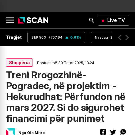
Live TV
Tregjet
,16
0
%
S&P 500
7757,64
0,61
%
Nasdaq
26690,62
Shqipëria
Postuar më 30 Tetor 2025, 13:24
Treni Rrogozhinë-
Pogradec, në projektim -
Hekurudhat: Përfundon në
mars 2027. Si do sigurohet
financimi për punimet
Nga Ola Mitre