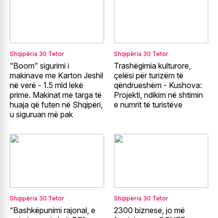
Shqipëria
30 Tetor
Shqipëria
30 Tetor
“Boom” sigurimi i
Trashëgimia kulturore,
makinave me Karton Jeshil
çelësi për turizëm të
në verë - 1.5 mld lekë
qëndrueshëm - Kushova:
prime. Makinat me targa të
Projekti, ndikim në shtimin
huaja që futen në Shqipëri,
e numrit të turistëve
u siguruan më pak
Shqipëria
30 Tetor
Shqipëria
30 Tetor
“Bashkëpunimi rajonal, e
2300 biznese, jo më