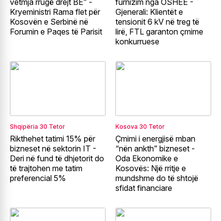
vetmja rrugë drejt BE” -
furnizim nga OSHEE -
Kryeministri Rama flet për
Gjenerali: Klientët e
Kosovën e Serbinë në
tensionit 6 kV në treg të
Forumin e Paqes të Parisit
lirë, FTL garanton çmime
konkurruese
Shqipëria
30 Tetor
Kosova
30 Tetor
Rikthehet tatimi 15% për
Çmimi i energjisë mban
bizneset në sektorin IT -
“nën ankth” bizneset -
Deri në fund të dhjetorit do
Oda Ekonomike e
të trajtohen me tatim
Kosovës: Një rritje e
preferencial 5%
mundshme do të shtojë
sfidat financiare