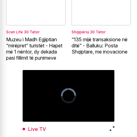
Scan Life
30 Tetor
Shqipëria
30 Tetor
Muzeu i Madh Egjiptian
“135 mijë transaksione në
“mirëpret” turistët - Hapet
ditë” - Balluku: Posta
më 1 nëntor, dy dekada
Shqiptare, me inovacione
pasi fillimit të punimeve
Live TV