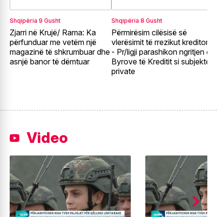
Shqipëria
9 Gusht
Shqipëria
8 Gusht
E
Zjarri në Krujë/ Rama: Ka
Përmirësim cilësisë së
G
përfunduar me vetëm një
vlerësimit të rrezikut kreditor
e
magazinë të shkrumbuar dhe
- Pr/ligji parashikon ngritjen e
e
asnjë banor të dëmtuar
Byrove të Kreditit si subjekte
t
private
Video