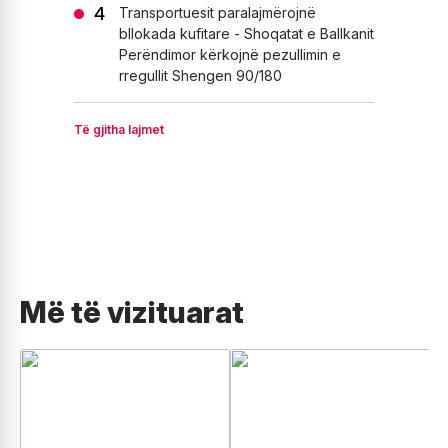
Transportuesit paralajmërojnë
bllokada kufitare - Shoqatat e Ballkanit
Perëndimor kërkojnë pezullimin e
rregullit Shengen 90/180
Të gjitha lajmet
Më të vizituarat