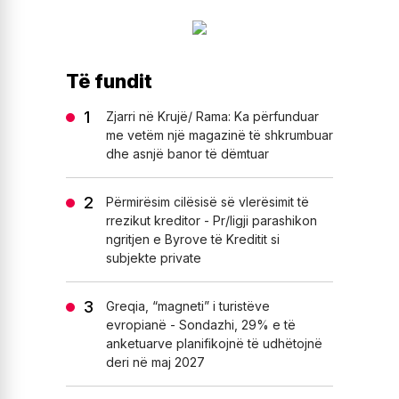
Të fundit
Zjarri në Krujë/ Rama: Ka përfunduar
me vetëm një magazinë të shkrumbuar
dhe asnjë banor të dëmtuar
Përmirësim cilësisë së vlerësimit të
rrezikut kreditor - Pr/ligji parashikon
ngritjen e Byrove të Kreditit si
subjekte private
Greqia, “magneti” i turistëve
evropianë - Sondazhi, 29% e të
anketuarve planifikojnë të udhëtojnë
deri në maj 2027