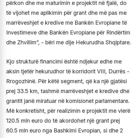
përkon dhe me maturimin e projektit në fjalë, do
të vijohet me aplikimin për grant dhe më pas me
marrëveshjet e kredive me Bankën Evropiane të
Investimeve dhe Bankën Evropiane për Rindërtim
dhe Zhvillim”, - bëri me dije Hekurudha Shqiptare.
Kjo strukturë financimi është ndjekur edhe me
aksin tjetër hekurudhor të korridorit VIII, Durrës -
Rrogozhinë. Për këtë segment, që ka një gjatësi
prej 33.5 km, tashmë marrëveshjet e kredive dhe
grantit janë miratuar në komisionet parlamentare.
Më konkretisht, për realizimin e projektit me vlerë
120.5 mln euro do të akordohet një grant prej
60.5 mln euro nga Bashkimi Evropian, si dhe 2