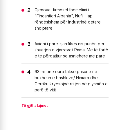
Gjenova, firmoset themelimi i
"Fincantieri Albania", Nufi: Hap i
rëndësishëm për industrinë detare
shqiptare
Avioni i parë zjarrfikës nis punën për
shuarjen e zjarreve/ Rama: Më të fortë
e të përgatitur se asnjëherë më parë
63 milionë euro taksë pasurie në
buxhetin e bashkive/ Himara dhe
Cërriku kryesojnë rritjen në gjysmën e
parë të vitit
Të gjitha lajmet