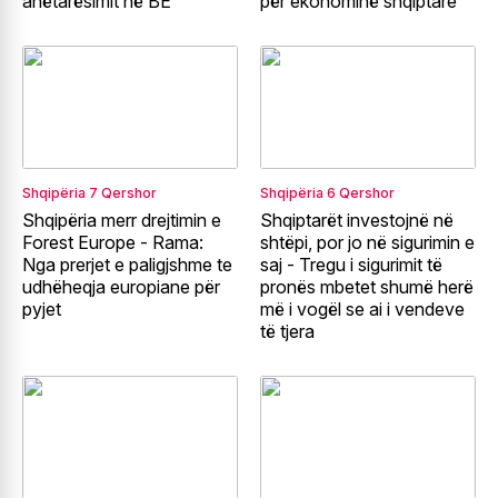
anëtarësimit në BE
për ekonominë shqiptare
Shqipëria
7 Qershor
Shqipëria
6 Qershor
Shqipëria merr drejtimin e
Shqiptarët investojnë në
Forest Europe - Rama:
shtëpi, por jo në sigurimin e
Nga prerjet e paligjshme te
saj - Tregu i sigurimit të
udhëheqja europiane për
pronës mbetet shumë herë
pyjet
më i vogël se ai i vendeve
të tjera