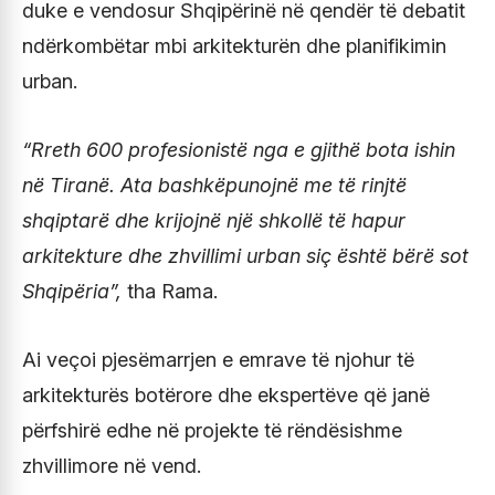
duke e vendosur Shqipërinë në qendër të debatit
ndërkombëtar mbi arkitekturën dhe planifikimin
urban.
“Rreth 600 profesionistë nga e gjithë bota ishin
në Tiranë. Ata bashkëpunojnë me të rinjtë
shqiptarë dhe krijojnë një shkollë të hapur
arkitekture dhe zhvillimi urban siç është bërë sot
Shqipëria”,
tha Rama.
Ai veçoi pjesëmarrjen e emrave të njohur të
arkitekturës botërore dhe ekspertëve që janë
përfshirë edhe në projekte të rëndësishme
zhvillimore në vend.