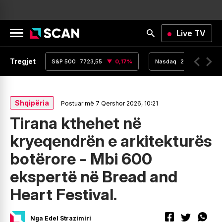
Live TV
Tregjet
,16
0
%
S&P 500
7723,55
0,17
%
Nasdaq
26363,44
Shqipëria
Postuar më 7 Qershor 2026, 10:21
Tirana kthehet në
kryeqendrën e arkitekturës
botërore - Mbi 600
ekspertë në Bread and
Heart Festival.
Nga Edel Strazimiri