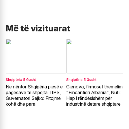
Më të vizituarat
Shqipëria
5 Gusht
Shqipëria
5 Gusht
S
Në nëntor Shqipëria pjesë e
Gjenova, firmoset themelimi i
A
pagesave të shpejta TIPS,
"Fincantieri Albania", Nufi:
p
Guvernatori Sejko: Fitojmë
Hap i rëndësishëm për
z
kohë dhe para
industrinë detare shqiptare
e