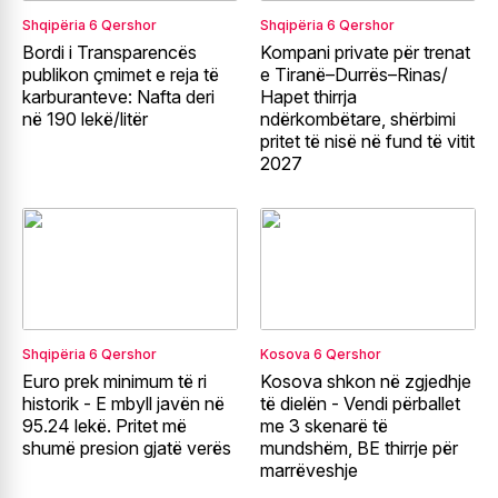
Shqipëria
6 Qershor
Shqipëria
6 Qershor
Bordi i Transparencës
Kompani private për trenat
publikon çmimet e reja të
e Tiranë–Durrës–Rinas/
karburanteve: Nafta deri
Hapet thirrja
në 190 lekë/litër
ndërkombëtare, shërbimi
pritet të nisë në fund të vitit
2027
Shqipëria
6 Qershor
Kosova
6 Qershor
Euro prek minimum të ri
Kosova shkon në zgjedhje
historik - E mbyll javën në
të dielën - Vendi përballet
95.24 lekë. Pritet më
me 3 skenarë të
shumë presion gjatë verës
mundshëm, BE thirrje për
marrëveshje