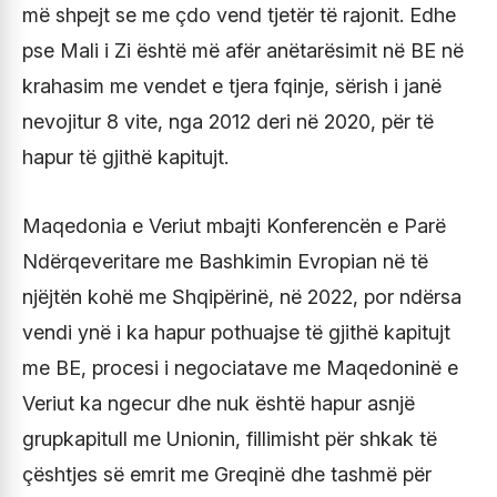
më shpejt se me çdo vend tjetër të rajonit. Edhe
pse Mali i Zi është më afër anëtarësimit në BE në
krahasim me vendet e tjera fqinje, sërish i janë
nevojitur 8 vite, nga 2012 deri në 2020, për të
hapur të gjithë kapitujt.
Maqedonia e Veriut mbajti Konferencën e Parë
Ndërqeveritare me Bashkimin Evropian në të
njëjtën kohë me Shqipërinë, në 2022, por ndërsa
vendi ynë i ka hapur pothuajse të gjithë kapitujt
me BE, procesi i negociatave me Maqedoninë e
Veriut ka ngecur dhe nuk është hapur asnjë
grupkapitull me Unionin, fillimisht për shkak të
çështjes së emrit me Greqinë dhe tashmë për