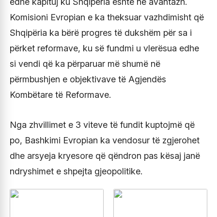
edhe kapituj ku Shqipëria është në avantazh.
Komisioni Evropian e ka theksuar vazhdimisht që
Shqipëria ka bërë progres të dukshëm për sa i
përket reformave, ku së fundmi u vlerësua edhe
si vendi që ka përparuar më shumë në
përmbushjen e objektivave të Agjendës
Kombëtare të Reformave.
Nga zhvillimet e 3 viteve të fundit kuptojmë që
po, Bashkimi Evropian ka vendosur të zgjerohet
dhe arsyeja kryesore që qëndron pas kësaj janë
ndryshimet e shpejta gjeopolitike.