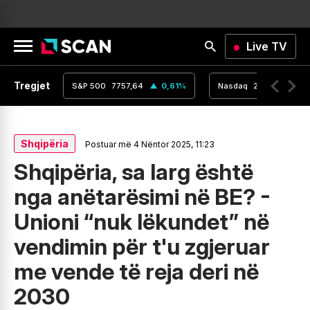
Live TV
Tregjet
,16
0
%
S&P 500
7757,64
0,61
%
Nasdaq
26690,62
Shqipëria
Postuar më 4 Nëntor 2025, 11:23
Shqipëria, sa larg është
nga anëtarësimi në BE? -
Unioni “nuk lëkundet” në
vendimin për t'u zgjeruar
me vende të reja deri në
2030