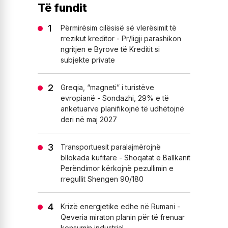
Të fundit
Përmirësim cilësisë së vlerësimit të
rrezikut kreditor - Pr/ligji parashikon
ngritjen e Byrove të Kreditit si
subjekte private
Greqia, “magneti” i turistëve
evropianë - Sondazhi, 29% e të
anketuarve planifikojnë të udhëtojnë
deri në maj 2027
Transportuesit paralajmërojnë
bllokada kufitare - Shoqatat e Ballkanit
Perëndimor kërkojnë pezullimin e
rregullit Shengen 90/180
Krizë energjetike edhe në Rumani -
Qeveria miraton planin për të frenuar
konsumin industrial