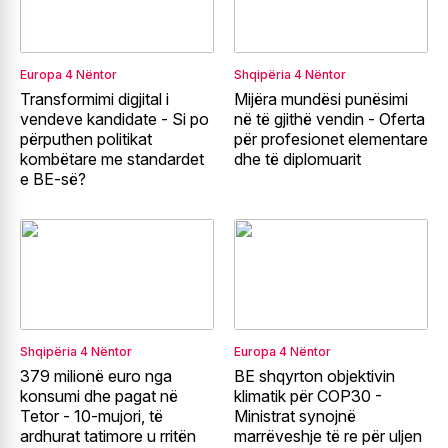
Europa
4 Nëntor
Shqipëria
4 Nëntor
Transformimi digjital i
Mijëra mundësi punësimi
vendeve kandidate - Si po
në të gjithë vendin - Oferta
përputhen politikat
për profesionet elementare
kombëtare me standardet
dhe të diplomuarit
e BE-së?
Shqipëria
4 Nëntor
Europa
4 Nëntor
379 milionë euro nga
BE shqyrton objektivin
konsumi dhe pagat në
klimatik për COP30 -
Tetor - 10-mujori, të
Ministrat synojnë
ardhurat tatimore u rritën
marrëveshje të re për uljen