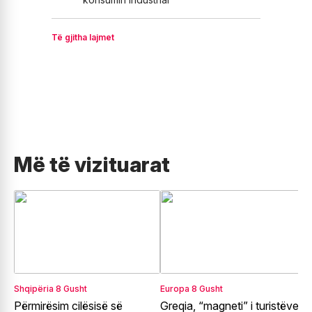
Të gjitha lajmet
Më të vizituarat
Shqipëria
8 Gusht
Europa
8 Gusht
R
Përmirësim cilësisë së
Greqia, “magneti” i turistëve
T