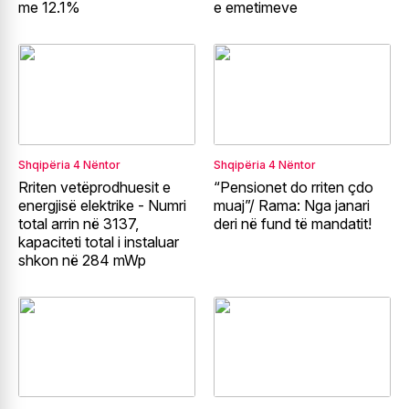
me 12.1%
e emetimeve
Shqipëria
4 Nëntor
Shqipëria
4 Nëntor
Rriten vetëprodhuesit e
“Pensionet do rriten çdo
energjisë elektrike - Numri
muaj”/ Rama: Nga janari
total arrin në 3137,
deri në fund të mandatit!
kapaciteti total i instaluar
shkon në 284 mWp