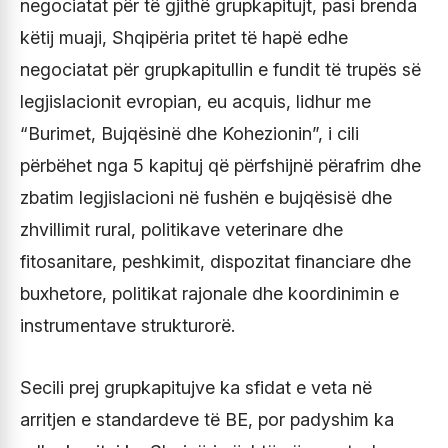
negociatat për të gjithë grupkapitujt, pasi brenda
këtij muaji, Shqipëria pritet të hapë edhe
negociatat për grupkapitullin e fundit të trupës së
legjislacionit evropian, eu acquis, lidhur me
“Burimet, Bujqësinë dhe Kohezionin”, i cili
përbëhet nga 5 kapituj që përfshijnë përafrim dhe
zbatim legjislacioni në fushën e bujqësisë dhe
zhvillimit rural, politikave veterinare dhe
fitosanitare, peshkimit, dispozitat financiare dhe
buxhetore, politikat rajonale dhe koordinimin e
instrumentave strukturorë.
Secili prej grupkapitujve ka sfidat e veta në
arritjen e standardeve të BE, por padyshim ka