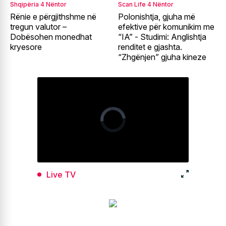
Shqipëria
4 Nëntor
Scan Life
4 Nëntor
Rënie e përgjithshme në
Polonishtja, gjuha më
tregun valutor –
efektive për komunikim me
Dobësohen monedhat
“IA” - Studimi: Anglishtja
kryesore
renditet e gjashta.
“Zhgënjen” gjuha kineze
Live TV