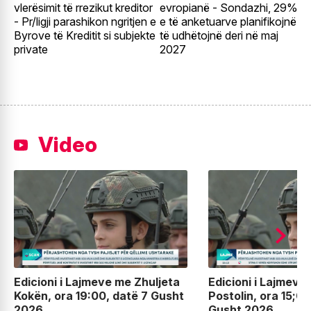
vlerësimit të rrezikut kreditor
evropianë - Sondazhi, 29%
p
- Pr/ligji parashikon ngritjen e
e të anketuarve planifikojnë
k
Byrove të Kreditit si subjekte
të udhëtojnë deri në maj
B
private
2027
k
Video
Edicioni i Lajmeve me Zhuljeta
Edicioni i Lajmeve
Kokën, ora 19:00, datë 7 Gusht
Postolin, ora 15;00
2026
Gusht 2026