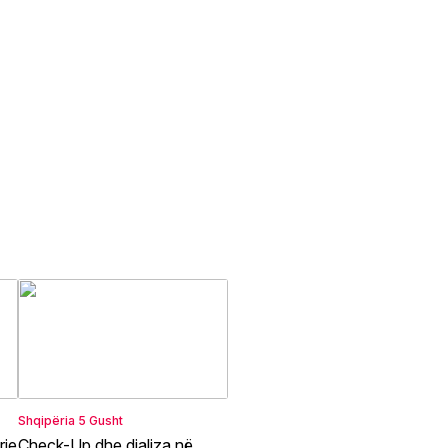
Shqipëria
5 Gusht
rie
Check-Up dhe dializa në