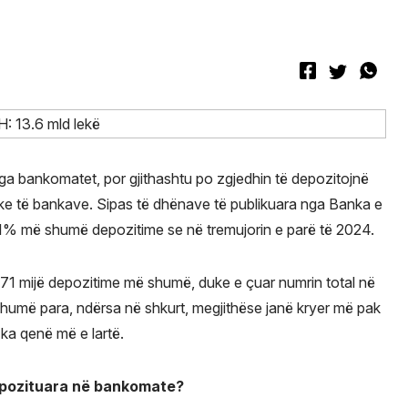
a bankomatet, por gjithashtu po zgjedhin të depozitojnë
ke të bankave. Sipas të dhënave të publikuara nga Banka e
 31% më shumë depozitime se në tremujorin e parë të 2024.
 71 mijë depozitime më shumë, duke e çuar numrin total në
shumë para, ndërsa në shkurt, megjithëse janë kryer më pak
ka qenë më e lartë.
epozituara në bankomate?