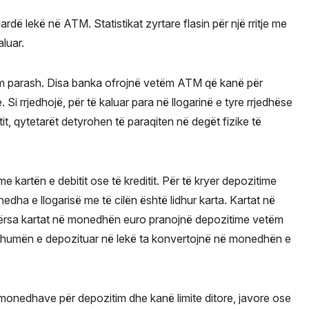
iardë lekë në ATM. Statistikat zyrtare flasin për një rritje me
aluar.
im parash. Disa banka ofrojnë vetëm ATM që kanë për
 Si rrjedhojë, për të kaluar para në llogarinë e tyre rrjedhëse
tit, qytetarët detyrohen të paraqiten në degët fizike të
kartën e debitit ose të kreditit. Për të kryer depozitime
dha e llogarisë me të cilën është lidhur karta. Kartat në
ërsa kartat në monedhën euro pranojnë depozitime vetëm
 shumën e depozituar në lekë ta konvertojnë në monedhën e
monedhave për depozitim dhe kanë limite ditore, javore ose