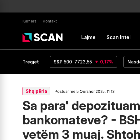
Karriera
Kontakt
Lajme
Scan Intel
UR/USD
1,16
Tregjet
0
%
S&P 500
7723,55
0,17
%
Nasd
Shqipëria
Postuar më 5 Qershor 2025, 11:13
Sa para' depozitua
bankomateve? - BSH:
vetëm 3 muaj. Shto