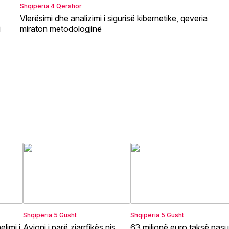
Shqipëria
4 Qershor
Vlerësimi dhe analizimi i sigurisë kibernetike, qeveria
i
miraton metodologjinë
Shqipëria
5 Gusht
Shqipëria
5 Gusht
limi i
Avioni i parë zjarrfikës nis
63 milionë euro taksë pasu