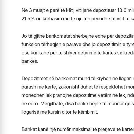
Në 3 muajt e parë të këtij viti janë depozituar 13.6 mil
21.5% në krahasim me të njëjtën periudhë të vitit të k
Jo të gjithë bankomatet shërbejnë edhe për depozit
funksion tërheqjen e parave dhe jo depozitimin e tyre.
ose kur kanë për të shlyer detyrime të kartës së kredi
bankës.
Depozitimet në bankomat mund të kryhen në llogari me 
parash me kartë, zakonisht duhet të respektohet mone
monedhën lek pranojnë depozitime vetëm në lek, nd
në euro. Megjithatë, disa banka bëjnë të mundur që
llogarisë me kursin ditor të këmbimit.
Bankat kanë një numër maksimal të prerjeve të kartë