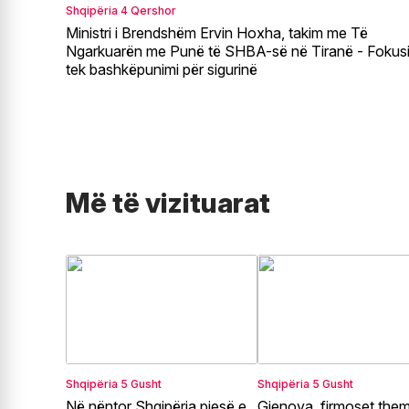
Shqipëria
4 Qershor
Ministri i Brendshëm Ervin Hoxha, takim me Të
Ngarkuarën me Punë të SHBA-së në Tiranë - Fokus
tek bashkëpunimi për sigurinë
Më të vizituarat
Shqipëria
5 Gusht
Shqipëria
5 Gusht
Në nëntor Shqipëria pjesë e
Gjenova, firmoset theme