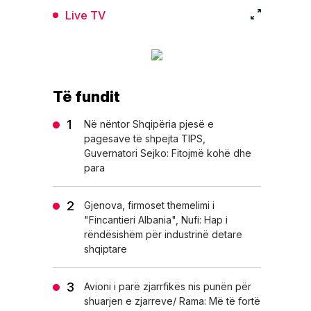
Live TV
Të fundit
Në nëntor Shqipëria pjesë e
pagesave të shpejta TIPS,
Guvernatori Sejko: Fitojmë kohë dhe
para
Gjenova, firmoset themelimi i
"Fincantieri Albania", Nufi: Hap i
rëndësishëm për industrinë detare
shqiptare
Avioni i parë zjarrfikës nis punën për
shuarjen e zjarreve/ Rama: Më të fortë