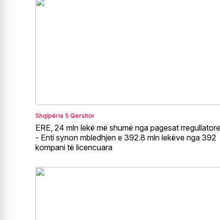
Shqipëria
5 Qershor
ERE, 24 mln lekë më shumë nga pagesat rregullator
- Enti synon mbledhjen e 392.8 mln lekëve nga 392
kompani të licencuara