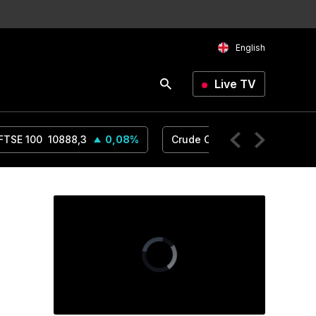
English
Live TV
FTSE 100
10888,3
0,08
%
Crude Oil
74,96
0,35
%