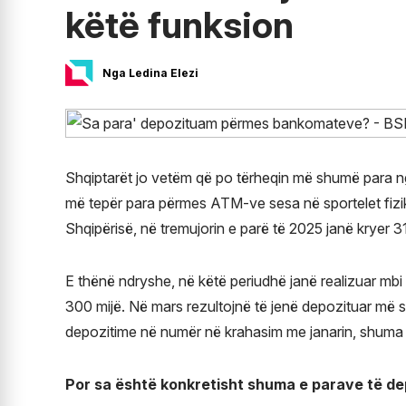
këtë funksion
Nga Ledina Elezi
Shqiptarët jo vetëm që po tërheqin më shumë para ng
më tepër para përmes ATM-ve sesa në sportelet fizi
Shqipërisë, në tremujorin e parë të 2025 janë kryer
E thënë ndryshe, në këtë periudhë janë realizuar mbi
300 mijë. Në mars rezultojnë të jenë depozituar më 
depozitime në numër në krahasim me janarin, shuma 
Por sa është konkretisht shuma e parave të d