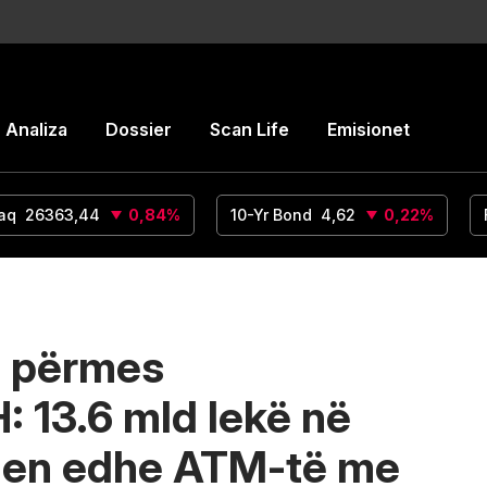
Analiza
Dossier
Scan Life
Emisionet
aq
26363,44
0,84
%
10-Yr Bond
4,62
0,22
%
m përmes
 13.6 mld lekë në
hen edhe ATM-të me