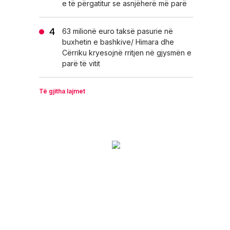
e të përgatitur se asnjëherë më parë
63 milionë euro taksë pasurie në
buxhetin e bashkive/ Himara dhe
Cërriku kryesojnë rritjen në gjysmën e
parë të vitit
Të gjitha lajmet