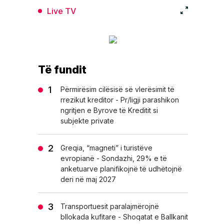
Live TV
Të fundit
Përmirësim cilësisë së vlerësimit të
rrezikut kreditor - Pr/ligji parashikon
ngritjen e Byrove të Kreditit si
subjekte private
Greqia, “magneti” i turistëve
evropianë - Sondazhi, 29% e të
anketuarve planifikojnë të udhëtojnë
deri në maj 2027
Transportuesit paralajmërojnë
bllokada kufitare - Shoqatat e Ballkanit