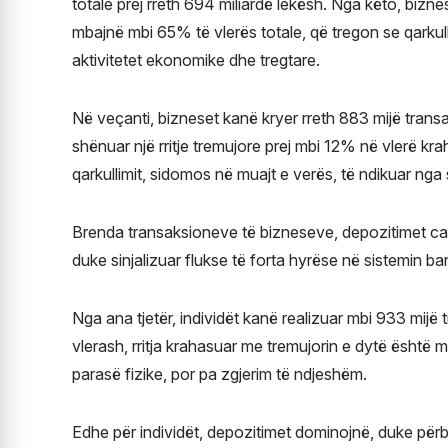
totale prej rreth 694 miliardë lekësh. Nga këto, bizn
mbajnë mbi 65% të vlerës totale, që tregon se qarkulli
aktivitetet ekonomike dhe tregtare.
Në veçanti, bizneset kanë kryer rreth 883 mijë transa
shënuar një rritje tremujore prej mbi 12% në vlerë kr
qarkullimit, sidomos në muajt e verës, të ndikuar nga
Brenda transaksioneve të bizneseve, depozitimet cas
duke sinjalizuar flukse të forta hyrëse në sistemin ba
Nga ana tjetër, individët kanë realizuar mbi 933 mijë 
vlerash, rritja krahasuar me tremujorin e dytë është m
parasë fizike, por pa zgjerim të ndjeshëm.
Edhe për individët, depozitimet dominojnë, duke përb