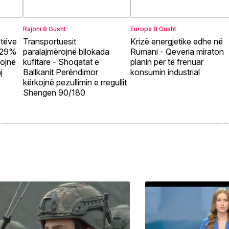
Rajoni
8 Gusht
Europa
8 Gusht
stëve
Transportuesit
Krizë energjetike edhe në
, 29%
paralajmërojnë bllokada
Rumani - Qeveria miraton
kojnë
kufitare - Shoqatat e
planin për të frenuar
j
Ballkanit Perëndimor
konsumin industrial
kërkojnë pezullimin e rregullit
Shengen 90/180