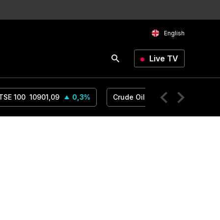
English
Live TV
TSE 100
10901,09
0,3
%
Crude Oil
78,18
1,14
%