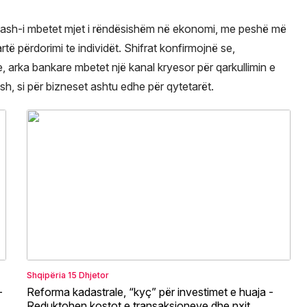
se cash-i mbetet mjet i rëndësishëm në ekonomi, me peshë më
të përdorimi te individët. Shifrat konfirmojnë se,
e, arka bankare mbetet një kanal kryesor për qarkullimin e
h, si për bizneset ashtu edhe për qytetarët.
Shqipëria
15 Dhjetor
-
Reforma kadastrale, “kyç” për investimet e huaja -
Reduktohen kostot e transaksioneve dhe nxit