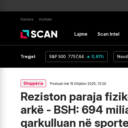
Karriera
Kontakt
Lajme
Scan Intel
UR/USD
1,16
Tregjet
0
%
S&P 500
7757,64
0,61
%
Nasd
Shqipëria
Postuar më 15 Dhjetor 2025, 13:20
Reziston paraja fizik
arkë - BSH: 694 mili
qarkulluan në sporte