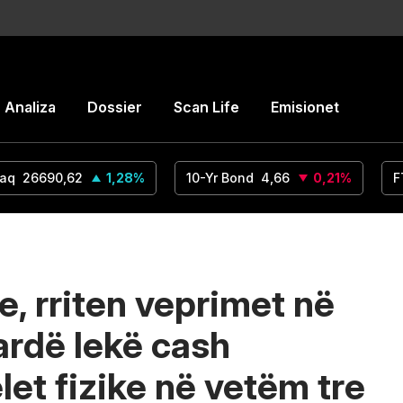
Analiza
Dossier
Scan Life
Emisionet
aq
26690,62
1,28
%
10-Yr Bond
4,66
0,21
%
F
e, rriten veprimet në
ardë lekë cash
let fizike në vetëm tre