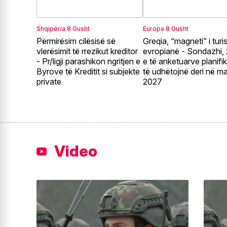
Shqipëria
8 Gusht
Europa
8 Gusht
Përmirësim cilësisë së
Greqia, “magneti” i turi
vlerësimit të rrezikut kreditor
evropianë - Sondazhi
- Pr/ligji parashikon ngritjen e
e të anketuarve planifi
Byrove të Kreditit si subjekte
të udhëtojnë deri në ma
private
2027
Video