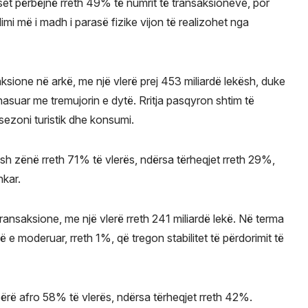
eset përbëjnë rreth 49% të numrit të transaksioneve, por
mi më i madh i parasë fizike vijon të realizohet nga
ksione në arkë, me një vlerë prej 453 miliardë lekësh, duke
ahasuar me tremujorin e dytë. Rritja pasqyron shtim të
 sezoni turistik dhe konsumi.
h zënë rreth 71% të vlerës, ndërsa tërheqjet rreth 29%,
nkar.
transaksione, me një vlerë rreth 241 miliardë lekë. Në terma
ë e moderuar, rreth 1%, që tregon stabilitet të përdorimit të
ërë afro 58% të vlerës, ndërsa tërheqjet rreth 42%.