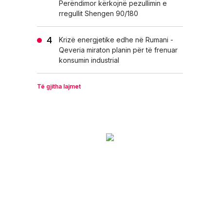
Perëndimor kërkojnë pezullimin e
rregullit Shengen 90/180
Krizë energjetike edhe në Rumani -
Qeveria miraton planin për të frenuar
konsumin industrial
Të gjitha lajmet