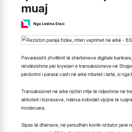
muaj
Nga Ledina Elezi
Pavarësisht zhvillimit të shërbimeve digjitale bankare
rëndësishme për kryerjen e transaksioneve në Shqipëri
përdorimi i parasë cash në arkë mbetet i lartë, si nga
Transaksionet në arkë njohin rritje të ndjeshme në trem
aktiviteti i bizneseve, ndërsa individët vijojnë të rua
moderuara.
Sipas të dhënave, në periudhën korrik–shtator janë re