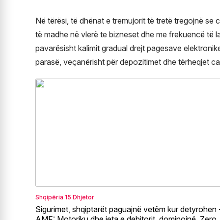
Në tërësi, të dhënat e tremujorit të tretë tregojnë 
të madhe në vlerë te bizneset dhe me frekuencë të lar
pavarësisht kalimit gradual drejt pagesave elektronik
parasë, veçanërisht për depozitimet dhe tërheqjet cas
Shqipëria
15 Dhjetor
Sigurimet, shqiptarët paguajnë vetëm kur detyrohen 
AMF: Motoriku dhe jeta e debitorit, dominojnë. Zero