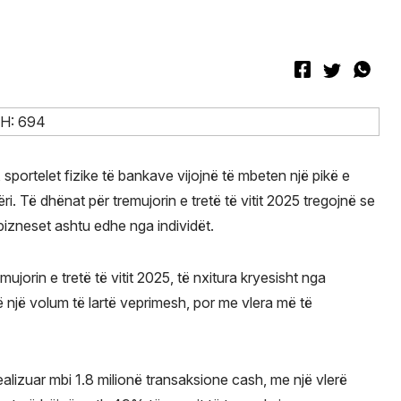
, sportelet fizike të bankave vijojnë të mbeten një pikë e
. Të dhënat për tremujorin e tretë të vitit 2025 tregojnë se
 bizneset ashtu edhe nga individët.
ujorin e tretë të vitit 2025, të nxitura kryesisht nga
jnë një volum të lartë veprimesh, por me vlera më të
alizuar mbi 1.8 milionë transaksione cash, me një vlerë