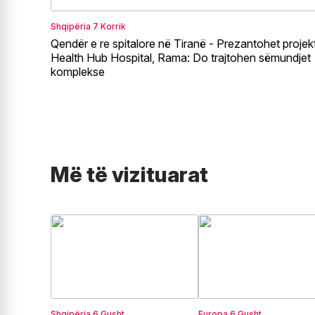
Shqipëria
7 Korrik
Qendër e re spitalore në Tiranë - Prezantohet projekt
Health Hub Hospital, Rama: Do trajtohen sëmundjet
komplekse
Më të vizituarat
Shqipëria
6 Gusht
Europa
6 Gusht