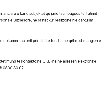
inanciare e kanë subjektet që janë tatimpagues të Tatimit
rsonale Biznesore, në rastet kur realizojnë një qarkullim
e dokumentacionit për ditët e fundit, me qëllim shmangien e
.
ektet mund të kontaktojnë QKB-në në adresën elektronike
ë 0800 80 02.