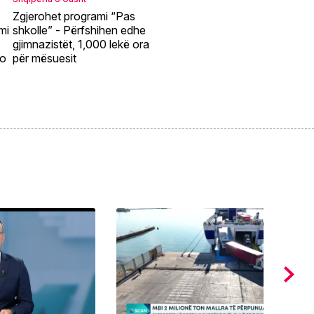
Zgjerohet programi “Pas
mi
shkolle” - Përfshihen edhe
gjimnazistët, 1,000 lekë ora
ño
për mësuesit