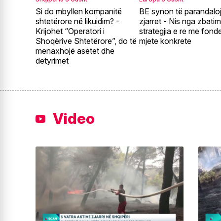
Si do mbyllen kompanitë
BE synon të parandalo
shtetërore në likuidim? -
zjarret - Nis nga zbatim
Krijohet “Operatori i
strategjia e re me fond
Shoqërive Shtetërore”, do të
mjete konkrete
menaxhojë asetet dhe
detyrimet
Video