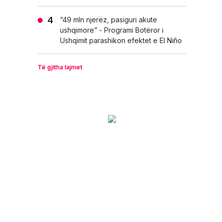
“49 mln njerëz, pasiguri akute
ushqimore” - Programi Botëror i
Ushqimit parashikon efektet e El Niño
Të gjitha lajmet