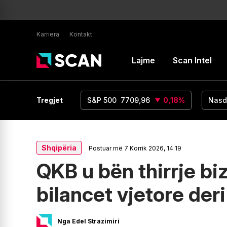
Karriera
Kontakt
Lajme
Scan Intel
UR/USD
1,15
Tregjet
0
%
S&P 500
7709,96
0,18
%
Nasd
Shqipëria
Postuar më 7 Korrik 2026, 14:19
QKB u bën thirrje bi
bilancet vjetore deri
Nga Edel Strazimiri