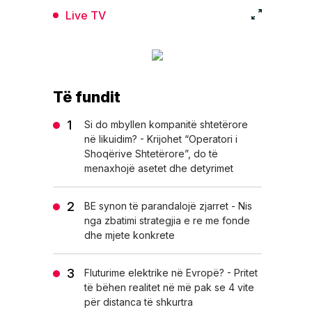
Live TV
Të fundit
Si do mbyllen kompanitë shtetërore
në likuidim? - Krijohet “Operatori i
Shoqërive Shtetërore”, do të
menaxhojë asetet dhe detyrimet
BE synon të parandalojë zjarret - Nis
nga zbatimi strategjia e re me fonde
dhe mjete konkrete
Fluturime elektrike në Evropë? - Pritet
të bëhen realitet në më pak se 4 vite
për distanca të shkurtra