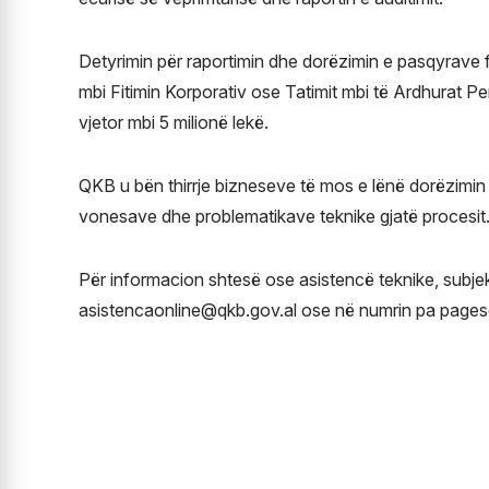
Detyrimin për raportimin dhe dorëzimin e pasqyrave f
mbi Fitimin Korporativ ose Tatimit mbi të Ardhurat Pe
vjetor mbi 5 milionë lekë.
QKB u bën thirrje bizneseve të mos e lënë dorëzimin 
vonesave dhe problematikave teknike gjatë procesit
Për informacion shtesë ose asistencë teknike, subj
asistencaonline@qkb.gov.al
ose në numrin pa pages