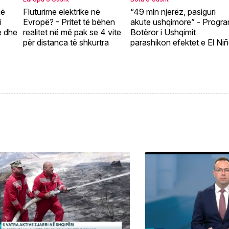
jë
Fluturime elektrike në
“49 mln njerëz, pasiguri
i
Evropë? - Pritet të bëhen
akute ushqimore” - Progra
e dhe
realitet në më pak se 4 vite
Botëror i Ushqimit
për distanca të shkurtra
parashikon efektet e El Ni