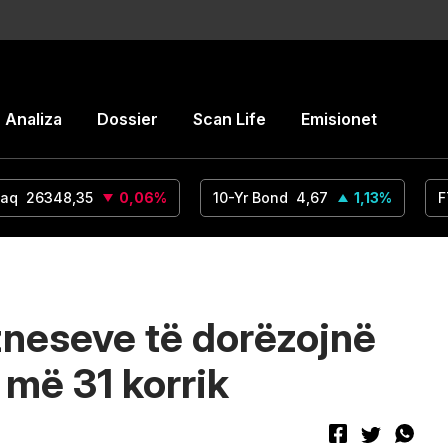
Analiza
Dossier
Scan Life
Emisionet
aq
26348,35
0,06
%
10-Yr Bond
4,67
1,13
%
F
zneseve të dorëzojnë
 më 31 korrik