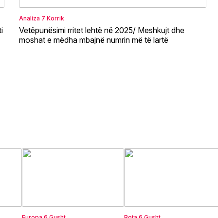
Analiza
7 Korrik
i
Vetëpunësimi rritet lehtë në 2025/ Meshkujt dhe
moshat e mëdha mbajnë numrin më të lartë
Europa
6 Gusht
Bota
6 Gusht