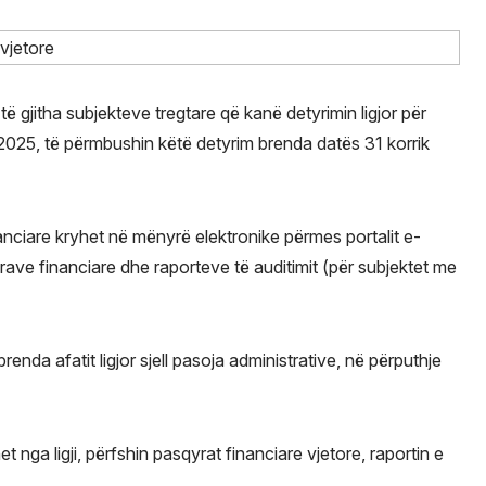
ë gjitha subjekteve tregtare që kanë detyrimin ligjor për
 2025, të përmbushin këtë detyrim brenda datës 31 korrik
anciare kryhet në mënyrë elektronike përmes portalit e-
rave financiare dhe raporteve të auditimit (për subjektet me
nda afatit ligjor sjell pasoja administrative, në përputhje
nga ligji, përfshin pasqyrat financiare vjetore, raportin e