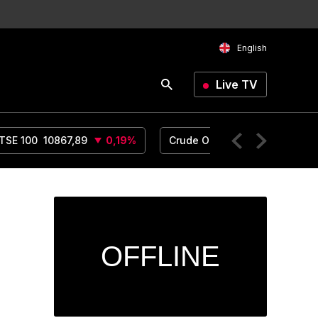
English
Live TV
TSE 100
10867,89
0,19
%
Crude Oil
78,06
0,99
%