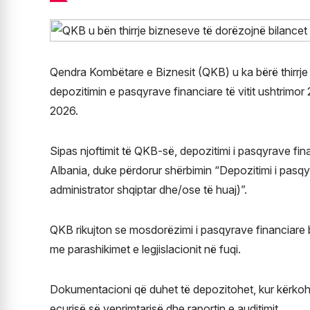
Qendra Kombëtare e Biznesit (QKB) u ka bërë thirrje t
depozitimin e pasqyrave financiare të vitit ushtrimor
2026.
Sipas njoftimit të QKB-së, depozitimi i pasqyrave fin
Albania, duke përdorur shërbimin “Depozitimi i pasqy
administrator shqiptar dhe/ose të huaj)”.
QKB rikujton se mosdorëzimi i pasqyrave financiare bre
me parashikimet e legjislacionit në fuqi.
Dokumentacioni që duhet të depozitohet, kur kërkohet 
ecurisë së veprimtarisë dhe raportin e auditimit.