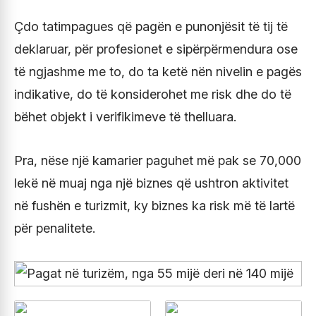
Çdo tatimpagues që pagën e punonjësit të tij të
deklaruar, për profesionet e sipërpërmendura ose
të ngjashme me to, do ta ketë nën nivelin e pagës
indikative, do të konsiderohet me risk dhe do të
bëhet objekt i verifikimeve të thelluara.
Pra, nëse një kamarier paguhet më pak se 70,000
lekë në muaj nga një biznes që ushtron aktivitet
në fushën e turizmit, ky biznes ka risk më të lartë
për penalitete.