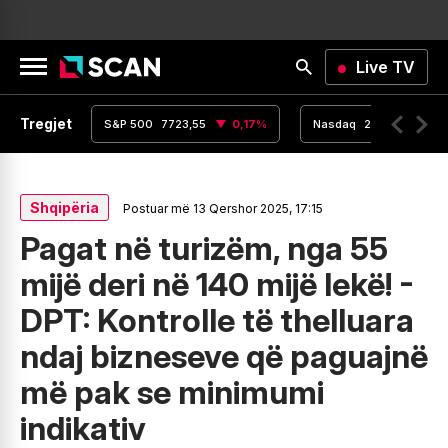
Live TV
Tregjet
,16
0
%
S&P 500
7723,55
0,17
%
Nasdaq
26363,44
Shqipëria
Postuar më 13 Qershor 2025, 17:15
Pagat në turizëm, nga 55
mijë deri në 140 mijë lekë! -
DPT: Kontrolle të thelluara
ndaj bizneseve që paguajnë
më pak se minimumi
indikativ