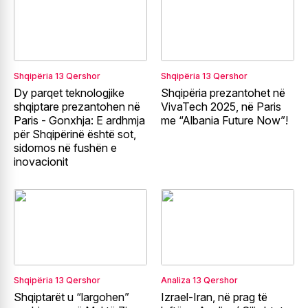
Shqipëria
13 Qershor
Shqipëria
13 Qershor
Dy parqet teknologjike
Shqipëria prezantohet në
shqiptare prezantohen në
VivaTech 2025, në Paris
Paris - Gonxhja: E ardhmja
me “Albania Future Now”!
për Shqipërinë është sot,
sidomos në fushën e
inovacionit
Shqipëria
13 Qershor
Analiza
13 Qershor
Shqiptarët u “largohen”
Izrael-Iran, në prag të