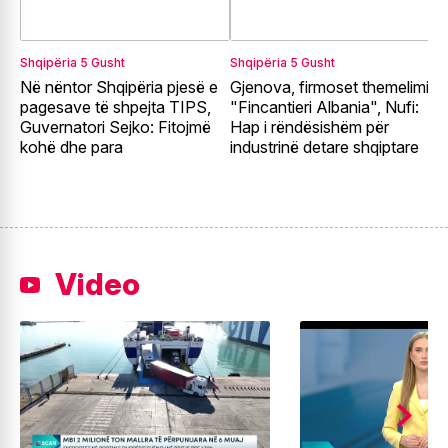
Shqipëria
5 Gusht
Shqipëria
5 Gusht
S
Në nëntor Shqipëria pjesë e
Gjenova, firmoset themelimi i
A
pagesave të shpejta TIPS,
"Fincantieri Albania", Nufi:
p
Guvernatori Sejko: Fitojmë
Hap i rëndësishëm për
z
kohë dhe para
industrinë detare shqiptare
e
Video