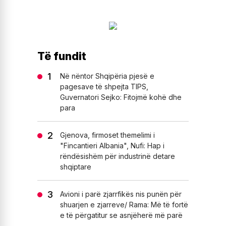
Të fundit
Në nëntor Shqipëria pjesë e
pagesave të shpejta TIPS,
Guvernatori Sejko: Fitojmë kohë dhe
para
Gjenova, firmoset themelimi i
"Fincantieri Albania", Nufi: Hap i
rëndësishëm për industrinë detare
shqiptare
Avioni i parë zjarrfikës nis punën për
shuarjen e zjarreve/ Rama: Më të fortë
e të përgatitur se asnjëherë më parë