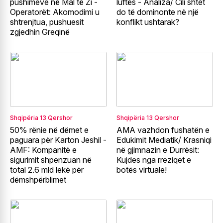
pushimeve në Mal të Zi -
luftës - Analiza/ Cili shtet
Operatorët: Akomodimi u
do të dominonte në një
shtrenjtua, pushuesit
konflikt ushtarak?
zgjedhin Greqinë
Shqipëria
13 Qershor
Shqipëria
13 Qershor
50% rënie në dëmet e
AMA vazhdon fushatën e
paguara për Karton Jeshil -
Edukimit Mediatik/ Krasniqi
AMF: Kompanitë e
në gjimnazin e Durrësit:
sigurimit shpenzuan në
Kujdes nga rreziqet e
total 2.6 mld lekë për
botës virtuale!
dëmshpërblimet