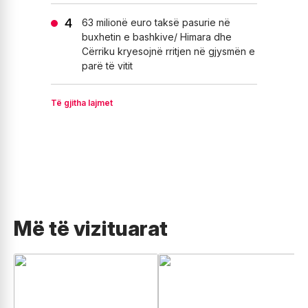
63 milionë euro taksë pasurie në
buxhetin e bashkive/ Himara dhe
Cërriku kryesojnë rritjen në gjysmën e
parë të vitit
Të gjitha lajmet
Më të vizituarat