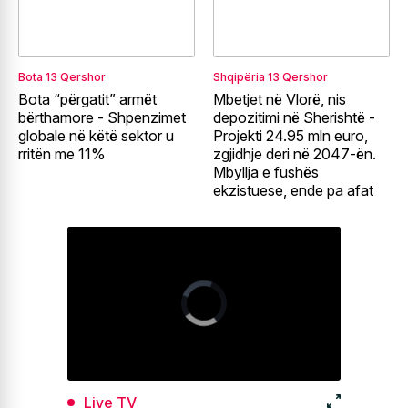
Bota
13 Qershor
Shqipëria
13 Qershor
Bota “përgatit” armët
Mbetjet në Vlorë, nis
bërthamore - Shpenzimet
depozitimi në Sherishtë -
globale në këtë sektor u
Projekti 24.95 mln euro,
rritën me 11%
zgjidhje deri në 2047-ën.
Mbyllja e fushës
ekzistuese, ende pa afat
Live TV