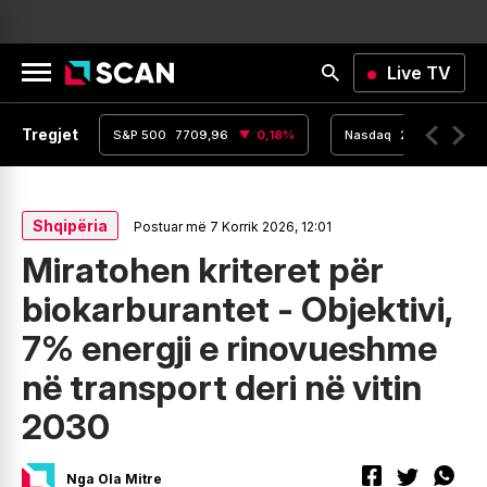
Live TV
Tregjet
,15
0
%
S&P 500
7709,96
0,18
%
Nasdaq
26348,35
Shqipëria
Postuar më 7 Korrik 2026, 12:01
Miratohen kriteret për
biokarburantet - Objektivi,
7% energji e rinovueshme
në transport deri në vitin
2030
Nga Ola Mitre