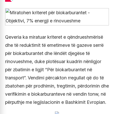
Qeveria ka miratuar kriteret e qëndrueshmërisë
dhe të reduktimit të emetimeve të gazeve serrë
për biokarburantet dhe lëndët djegëse të
rinovueshme, duke plotësuar kuadrin nënligjor
për zbatimin e ligjit “Për biokarburantet në
transport”. Vendimi përcakton rregullat që do të
zbatohen për prodhimin, tregtimin, përdorimin dhe
verifikimin e biokarburanteve në vendin tonw, në
përputhje me legjislacionin e Bashkimit Evropian.