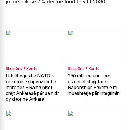
jo më pak se 7% deri në fund të vitit 2030.
Shqipëria
7 Korrik
Shqipëria
7 Korrik
Udhëheqësit e NATO-s
250 milionë euro për
diskutojnë shpenzimet e
bizneset shqiptare -
mbrojtjes - Rama niset
Radonshiqi: Paketa e re,
drejt Ankarasë për samitin
mbështetje për integrimin
dy ditor në Ankara