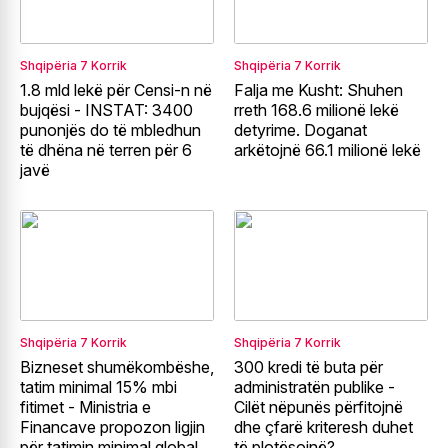
Shqipëria
7 Korrik
Shqipëria
7 Korrik
1.8 mld lekë për Censi-n në
Falja me Kusht: Shuhen
bujqësi - INSTAT: 3400
rreth 168.6 milionë lekë
punonjës do të mbledhun
detyrime. Doganat
të dhëna në terren për 6
arkëtojnë 66.1 milionë lekë
javë
Shqipëria
7 Korrik
Shqipëria
7 Korrik
Bizneset shumëkombëshe,
300 kredi të buta për
tatim minimal 15% mbi
administratën publike -
fitimet - Ministria e
Cilët nëpunës përfitojnë
Financave propozon ligjin
dhe çfarë kriteresh duhet
për tatimin minimal global
të plotësojnë?