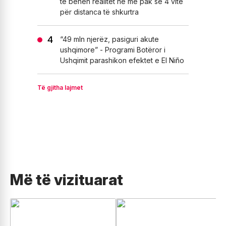
të bëhen realitet në më pak se 4 vite
për distanca të shkurtra
“49 mln njerëz, pasiguri akute
ushqimore” - Programi Botëror i
Ushqimit parashikon efektet e El Niño
Të gjitha lajmet
Më të vizituarat