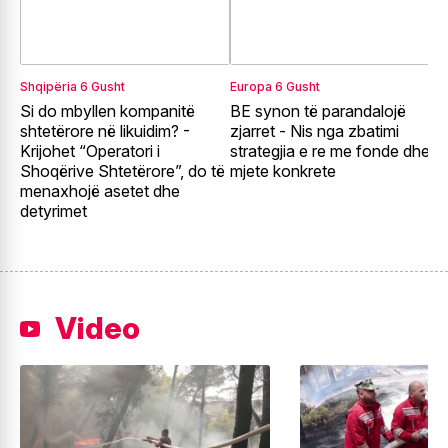
Shqipëria
6 Gusht
Europa
6 Gusht
E
Si do mbyllen kompanitë
BE synon të parandalojë
F
shtetërore në likuidim? -
zjarret - Nis nga zbatimi
E
Krijohet “Operatori i
strategjia e re me fonde dhe
r
Shoqërive Shtetërore”, do të
mjete konkrete
p
menaxhojë asetet dhe
detyrimet
Video