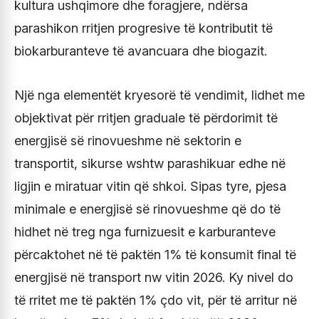
kultura ushqimore dhe foragjere, ndërsa
parashikon rritjen progresive të kontributit të
biokarburanteve të avancuara dhe biogazit.
Një nga elementët kryesorë të vendimit, lidhet me
objektivat për rritjen graduale të përdorimit të
energjisë së rinovueshme në sektorin e
transportit, sikurse wshtw parashikuar edhe në
ligjin e miratuar vitin që shkoi. Sipas tyre, pjesa
minimale e energjisë së rinovueshme që do të
hidhet në treg nga furnizuesit e karburanteve
përcaktohet në të paktën 1% të konsumit final të
energjisë në transport nw vitin 2026. Ky nivel do
të rritet me të paktën 1% çdo vit, për të arritur në