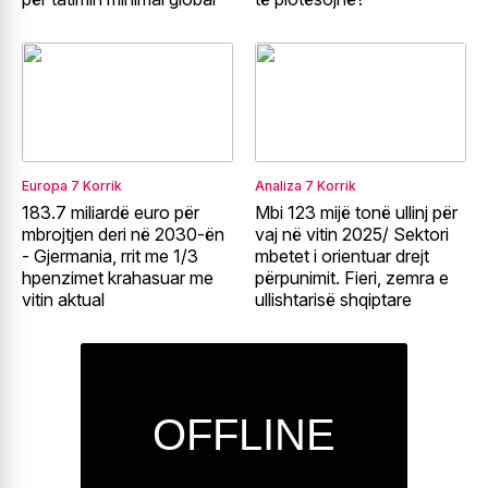
Europa
7 Korrik
Analiza
7 Korrik
183.7 miliardë euro për
Mbi 123 mijë tonë ullinj për
mbrojtjen deri në 2030-ën
vaj në vitin 2025/ Sektori
- Gjermania, rrit me 1/3
mbetet i orientuar drejt
hpenzimet krahasuar me
përpunimit. Fieri, zemra e
vitin aktual
ullishtarisë shqiptare