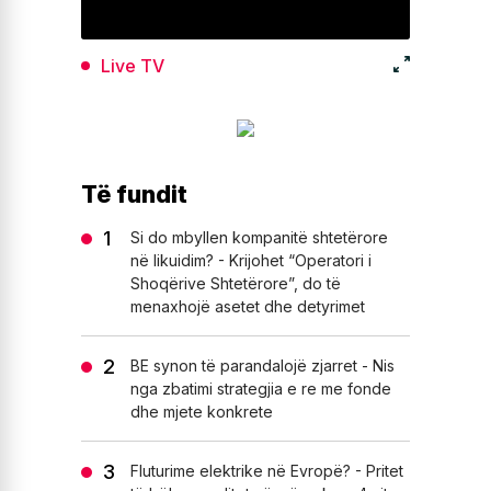
Live TV
Të fundit
Si do mbyllen kompanitë shtetërore
në likuidim? - Krijohet “Operatori i
Shoqërive Shtetërore”, do të
menaxhojë asetet dhe detyrimet
BE synon të parandalojë zjarret - Nis
nga zbatimi strategjia e re me fonde
dhe mjete konkrete
Fluturime elektrike në Evropë? - Pritet