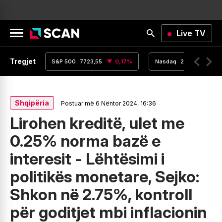
Live TV
Tregjet
,15
0
%
S&P 500
7723,55
0,17
%
Nasdaq
26363,44
Shqipëria
Postuar më 6 Nëntor 2024, 16:36
Lirohen kreditë, ulet me
0.25% norma bazë e
interesit - Lëhtësimi i
politikës monetare, Sejko:
Shkon në 2.75%, kontroll
për goditjet mbi inflacionin