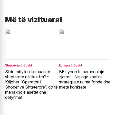
Më të vizituarat
Shqipëria
6 Gusht
Europa
6 Gusht
E
Si do mbyllen kompanitë
BE synon të parandalojë
F
shtetërore në likuidim? -
zjarret - Nis nga zbatimi
E
Krijohet “Operatori i
strategjia e re me fonde dhe
r
Shoqërive Shtetërore”, do të
mjete konkrete
p
menaxhojë asetet dhe
detyrimet