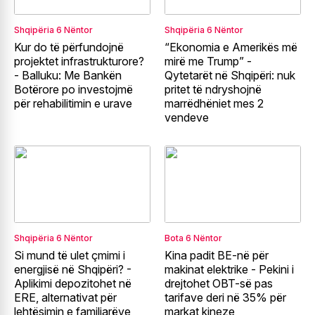
Shqipëria
6 Nëntor
Shqipëria
6 Nëntor
Kur do të përfundojnë
“Ekonomia e Amerikës më
projektet infrastrukturore?
mirë me Trump” -
- Balluku: Me Bankën
Qytetarët në Shqipëri: nuk
Botërore po investojmë
pritet të ndryshojnë
për rehabilitimin e urave
marrëdhëniet mes 2
vendeve
Shqipëria
6 Nëntor
Bota
6 Nëntor
Si mund të ulet çmimi i
Kina padit BE-në për
energjisë në Shqipëri? -
makinat elektrike - Pekini i
Aplikimi depozitohet në
drejtohet OBT-së pas
ERE, alternativat për
tarifave deri në 35% për
lehtësimin e familjarëve
markat kineze