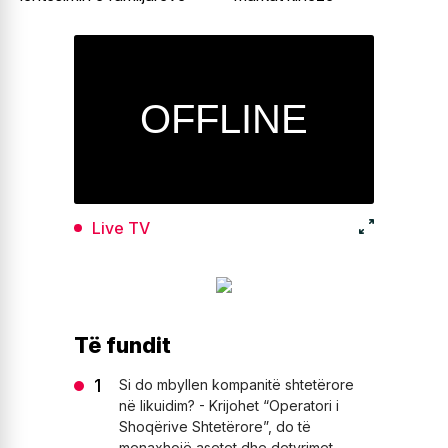
Live TV
Të fundit
Si do mbyllen kompanitë shtetërore
në likuidim? - Krijohet “Operatori i
Shoqërive Shtetërore”, do të
menaxhojë asetet dhe detyrimet