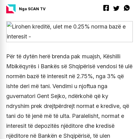
Nga SCAN TV
Për të dytën herë brenda pak muajsh, Këshilli
Mbikëqyrës i Bankës së Shqipërisë vendosi të ulë
normën bazë të interesit në 2.75%, nga 3% që
ishte deri më tani. Vendimi u njoftua nga
guvernatori Gent Sejko, ndërkohë që ky
ndryshim prek drejtpërdrejt normat e kredive, që
tani do të jenë më të ulta. Paralelisht, normat e
interesit të depozitës njëditore dhe kredisë
njëditore në Bankën e Shqipërisë, të ulen