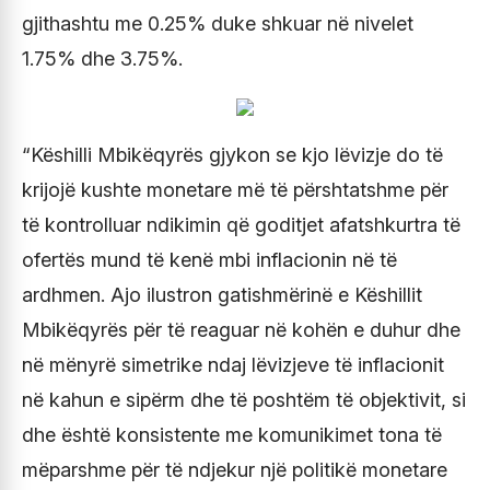
gjithashtu me 0.25% duke shkuar në nivelet
1.75% dhe 3.75%.
“Këshilli Mbikëqyrës gjykon se kjo lëvizje do të
krijojë kushte monetare më të përshtatshme për
të kontrolluar ndikimin që goditjet afatshkurtra të
ofertës mund të kenë mbi inflacionin në të
ardhmen. Ajo ilustron gatishmërinë e Këshillit
Mbikëqyrës për të reaguar në kohën e duhur dhe
në mënyrë simetrike ndaj lëvizjeve të inflacionit
në kahun e sipërm dhe të poshtëm të objektivit, si
dhe është konsistente me komunikimet tona të
mëparshme për të ndjekur një politikë monetare