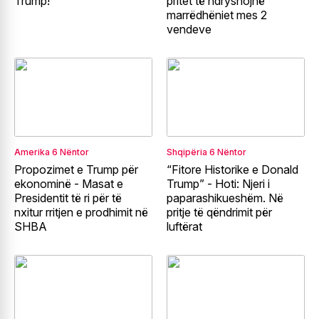
Trump!
pritet të ndryshojnë
marrëdhëniet mes 2
vendeve
Amerika
6 Nëntor
Shqipëria
6 Nëntor
Propozimet e Trump për
“Fitore Historike e Donald
ekonominë - Masat e
Trump” - Hoti: Njeri i
Presidentit të ri për të
paparashikueshëm. Në
nxitur rritjen e prodhimit në
pritje të qëndrimit për
SHBA
luftërat