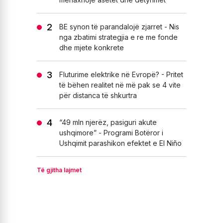
BE synon të parandalojë zjarret - Nis
nga zbatimi strategjia e re me fonde
dhe mjete konkrete
Fluturime elektrike në Evropë? - Pritet
të bëhen realitet në më pak se 4 vite
për distanca të shkurtra
“49 mln njerëz, pasiguri akute
ushqimore” - Programi Botëror i
Ushqimit parashikon efektet e El Niño
Të gjitha lajmet