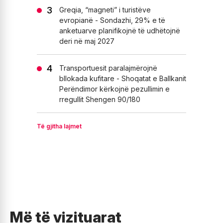
Greqia, “magneti” i turistëve
evropianë - Sondazhi, 29% e të
anketuarve planifikojnë të udhëtojnë
deri në maj 2027
Transportuesit paralajmërojnë
bllokada kufitare - Shoqatat e Ballkanit
Perëndimor kërkojnë pezullimin e
rregullit Shengen 90/180
Të gjitha lajmet
Më të vizituarat