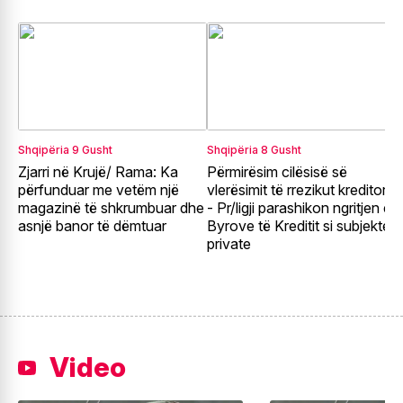
Shqipëria
9 Gusht
Shqipëria
8 Gusht
E
Zjarri në Krujë/ Rama: Ka
Përmirësim cilësisë së
G
përfunduar me vetëm një
vlerësimit të rrezikut kreditor
e
magazinë të shkrumbuar dhe
- Pr/ligji parashikon ngritjen e
e
asnjë banor të dëmtuar
Byrove të Kreditit si subjekte
t
private
Video