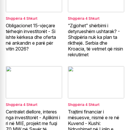
Shqipëria
4 Shkurt
Shqipëria
4 Shkurt
Obligacionet 15-vjeçare
“Zgjohet” shërbimi i
tërheqin investitorët - Si
detyrueshëm ushtarak? -
ishte kërkesa dhe oferta
Shqipëria nuk ka plan ta
në ankandin e parë për
rikthejë. Serbia dhe
vitin 2026?
Kroacia, të vetmet që nisin
rekrutimet
Shqipëria
4 Shkurt
Shqipëria
4 Shkurt
Centralet diellore, interes
Trajtimi financiar i
nga investitorët - Aplikimi i
mësuesve, nismë e re në
ri në MIE, projekt me fuqi
Kuvend - Kushi:
70 MW në Savër të
Ndryshimet në Ligjin e