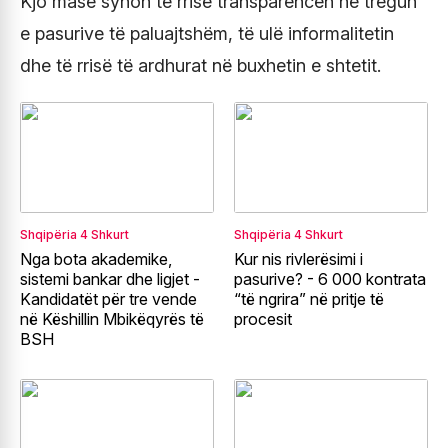
Kjo masë synon të rrisë transparencën në tregun
e pasurive të paluajtshëm, të ulë informalitetin
dhe të rrisë të ardhurat në buxhetin e shtetit.
Shqipëria
4 Shkurt
Shqipëria
4 Shkurt
Nga bota akademike,
Kur nis rivlerësimi i
sistemi bankar dhe ligjet -
pasurive? - 6 000 kontrata
Kandidatët për tre vende
“të ngrira” në pritje të
në Këshillin Mbikëqyrës të
procesit
BSH