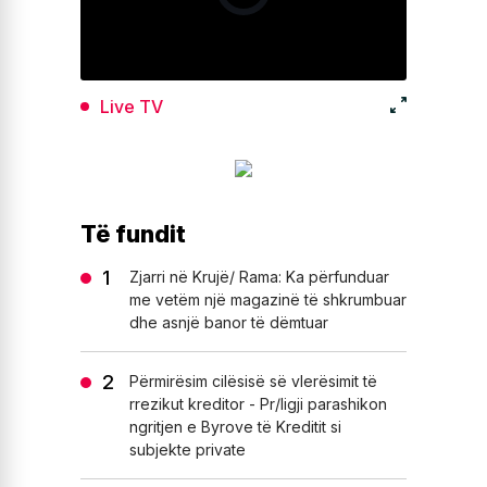
Live TV
Të fundit
Zjarri në Krujë/ Rama: Ka përfunduar
me vetëm një magazinë të shkrumbuar
dhe asnjë banor të dëmtuar
Përmirësim cilësisë së vlerësimit të
rrezikut kreditor - Pr/ligji parashikon
ngritjen e Byrove të Kreditit si
subjekte private