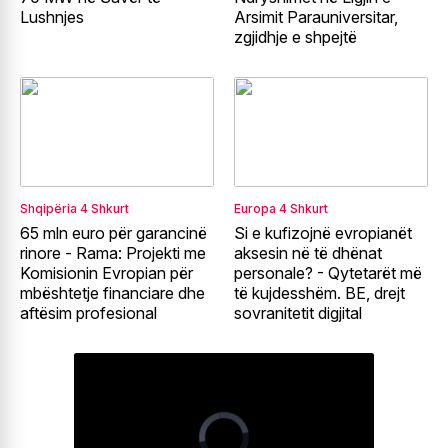
Lushnjes
Arsimit Parauniversitar,
zgjidhje e shpejtë
Shqipëria
4 Shkurt
Europa
4 Shkurt
65 mln euro për garancinë
Si e kufizojnë evropianët
rinore - Rama: Projekti me
aksesin në të dhënat
Komisionin Evropian për
personale? - Qytetarët më
mbështetje financiare dhe
të kujdesshëm. BE, drejt
aftësim profesional
sovranitetit digjital