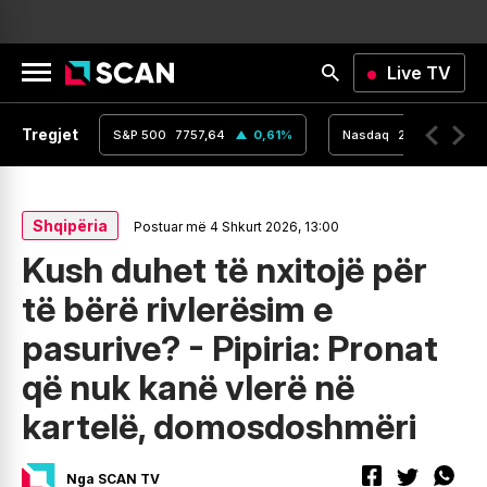
Live TV
Tregjet
,16
0
%
S&P 500
7757,64
0,61
%
Nasdaq
26690,62
Shqipëria
Postuar më 4 Shkurt 2026, 13:00
Kush duhet të nxitojë për
të bërë rivlerësim e
pasurive? - Pipiria: Pronat
që nuk kanë vlerë në
kartelë, domosdoshmëri
Nga SCAN TV