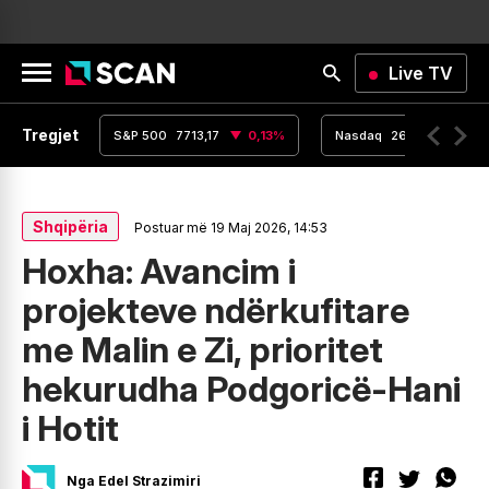
Live TV
Tregjet
,15
0
%
S&P 500
7713,17
0,13
%
Nasdaq
26364,53
0
Shqipëria
Postuar më 19 Maj 2026, 14:53
Hoxha: Avancim i
projekteve ndërkufitare
me Malin e Zi, prioritet
hekurudha Podgoricë-Hani
i Hotit
Nga Edel Strazimiri