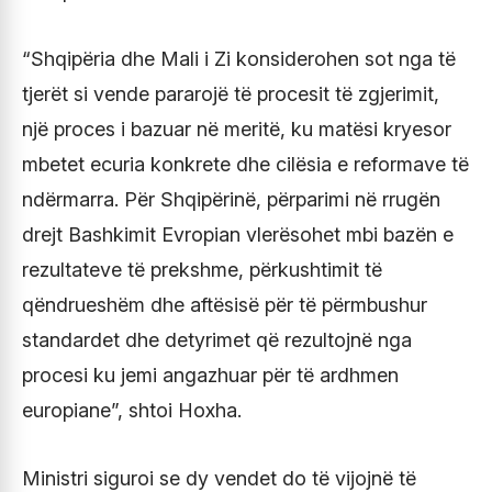
“Shqipëria dhe Mali i Zi konsiderohen sot nga të
tjerët si vende pararojë të procesit të zgjerimit,
një proces i bazuar në meritë, ku matësi kryesor
mbetet ecuria konkrete dhe cilësia e reformave të
ndërmarra. Për Shqipërinë, përparimi në rrugën
drejt Bashkimit Evropian vlerësohet mbi bazën e
rezultateve të prekshme, përkushtimit të
qëndrueshëm dhe aftësisë për të përmbushur
standardet dhe detyrimet që rezultojnë nga
procesi ku jemi angazhuar për të ardhmen
europiane”, shtoi Hoxha.
Ministri siguroi se dy vendet do të vijojnë të