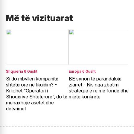
Më të vizituarat
Shqipëria
6 Gusht
Europa
6 Gusht
E
Si do mbyllen kompanitë
BE synon të parandalojë
F
shtetërore në likuidim? -
zjarret - Nis nga zbatimi
E
Krijohet “Operatori i
strategjia e re me fonde dhe
r
Shoqërive Shtetërore”, do të
mjete konkrete
p
menaxhojë asetet dhe
detyrimet