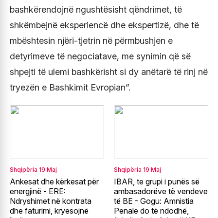
bashkërendojnë ngushtësisht qëndrimet, të
shkëmbejnë eksperiencë dhe ekspertizë, dhe të
mbështesin njëri-tjetrin në përmbushjen e
detyrimeve të negociatave, me synimin që së
shpejti të ulemi bashkërisht si dy anëtarë të rinj në
tryezën e Bashkimit Evropian”.
Shqipëria
19 Maj
Shqipëria
19 Maj
Ankesat dhe kërkesat për
IBAR, te grupi i punës së
energjinë - ERE:
ambasadorëve të vendeve
Ndryshimet në kontrata
të BE - Gogu: Amnistia
dhe faturimi, kryesojnë
Penale do të ndodhë,