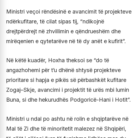
Ministri veçoi rëndësinë e avancimit të projekteve
ndërkufitare, të cilat sipas tij, “ndikojnë
drejtpërdrejt në zhvillimin e qëndrueshëm dhe
mirëqenien e qytetarëve në të dy anët e kufirit”.
Në këtë kuadër, Hoxha theksoi se “do të
angazhohemi për t’u dhënë shtysë projekteve
prioritare si hapja e pikës së përbashkët kufitare
Zogaj–Skje, avancimi i projektit të urës mbi lumin
Buna, si dhe hekurudhës Podgoricë-Hani i Hotit”.
Ministri u ndal po ashtu në rolin e shqiptarëve në
Mal të Zi dhe të minoritetit malezez në Shqipëri,