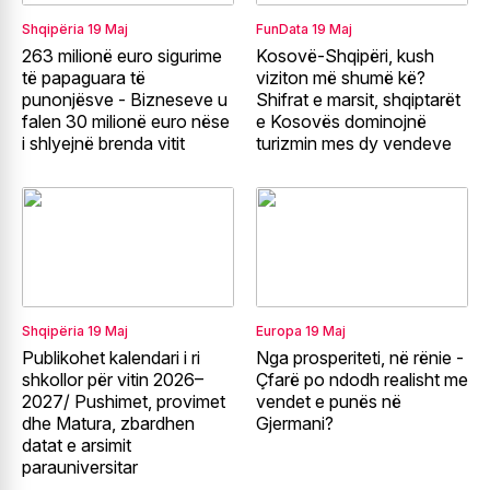
Shqipëria
19 Maj
FunData
19 Maj
263 milionë euro sigurime
Kosovë-Shqipëri, kush
të papaguara të
viziton më shumë kë?
punonjësve - Bizneseve u
Shifrat e marsit, shqiptarët
falen 30 milionë euro nëse
e Kosovës dominojnë
i shlyejnë brenda vitit
turizmin mes dy vendeve
Shqipëria
19 Maj
Europa
19 Maj
Publikohet kalendari i ri
Nga prosperiteti, në rënie -
shkollor për vitin 2026–
Çfarë po ndodh realisht me
2027/ Pushimet, provimet
vendet e punës në
dhe Matura, zbardhen
Gjermani?
datat e arsimit
parauniversitar