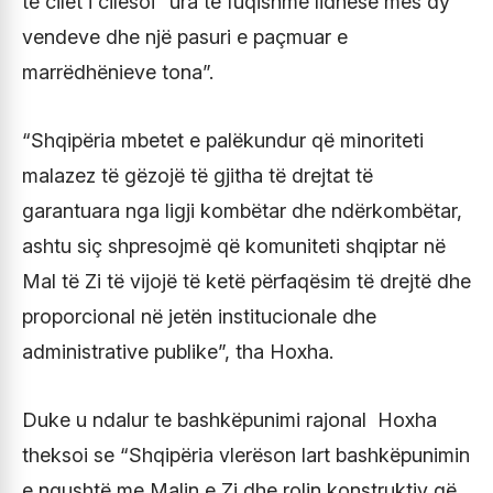
të cilët i cilësoi “ura të fuqishme lidhëse mes dy
vendeve dhe një pasuri e paçmuar e
marrëdhënieve tona”.
“Shqipëria mbetet e palëkundur që minoriteti
malazez të gëzojë të gjitha të drejtat të
garantuara nga ligji kombëtar dhe ndërkombëtar,
ashtu siç shpresojmë që komuniteti shqiptar në
Mal të Zi të vijojë të ketë përfaqësim të drejtë dhe
proporcional në jetën institucionale dhe
administrative publike”, tha Hoxha.
Duke u ndalur te bashkëpunimi rajonal Hoxha
theksoi se “Shqipëria vlerëson lart bashkëpunimin
e ngushtë me Malin e Zi dhe rolin konstruktiv që