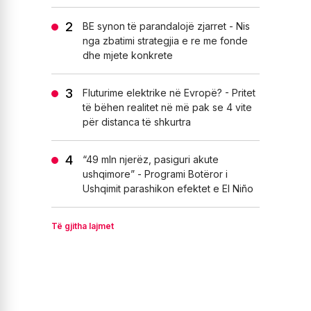
BE synon të parandalojë zjarret - Nis
nga zbatimi strategjia e re me fonde
dhe mjete konkrete
Fluturime elektrike në Evropë? - Pritet
të bëhen realitet në më pak se 4 vite
për distanca të shkurtra
“49 mln njerëz, pasiguri akute
ushqimore” - Programi Botëror i
Ushqimit parashikon efektet e El Niño
Të gjitha lajmet