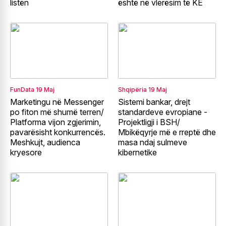
listën
është në vlerësim të KE
FunData
19 Maj
Shqipëria
19 Maj
Marketingu në Messenger
Sistemi bankar, drejt
po fiton më shumë terren/
standardeve evropiane -
Platforma vijon zgjerimin,
Projektligji i BSH/
pavarësisht konkurrencës.
Mbikëqyrje më e rreptë dhe
Meshkujt, audienca
masa ndaj sulmeve
kryesore
kibernetike