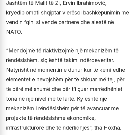
Jashtëm të Malit të Zi, Ervin Ibrahimović,
kryediplomati shqiptar vlerësoi bashkëpunimin me
vendin fqinj si vende partnere dhe aleatë në
NATO.
“Mendojmë të riaktivizojmë një mekanizëm të
rëndësishëm, siç është takimi ndërqeveritar.
Natyrisht në momentin e duhur kur të kemi edhe
elementet e nevojshëm për të shkuar më tej, për
të bërë më shumë dhe për t’i çuar marrëdhëniet
tona në një nivel më të lartë. Ky është një
mekanizëm i rëndësishëm për të avancuar me
projekte të rëndësishme ekonomike,
infrastrukturore dhe të ndërlidhjes”, tha Hoxha.