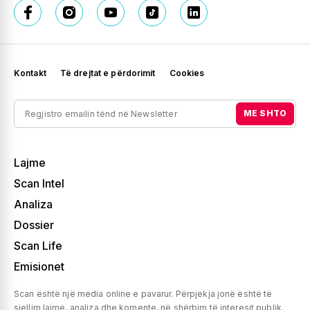
Kontakt
Të drejtat e përdorimit
Cookies
ME SHTO
Lajme
Scan Intel
Analiza
Dossier
Scan Life
Emisionet
Scan është një media online e pavarur. Përpjekja jonë është të
sjellim lajme, analiza dhe komente, në shërbim të interesit publik.