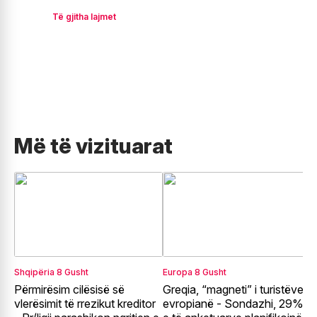
Të gjitha lajmet
Më të vizituarat
Shqipëria
8 Gusht
Europa
8 Gusht
R
Përmirësim cilësisë së
Greqia, “magneti” i turistëve
T
vlerësimit të rrezikut kreditor
evropianë - Sondazhi, 29%
p