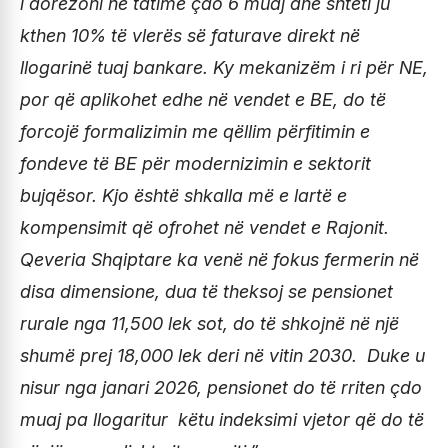
i dorezoni në tatime çdo 6 muaj dhe shteti ju
kthen 10% të vlerës së faturave direkt në
llogarinë tuaj bankare. Ky mekanizëm i ri për NE,
por që aplikohet edhe në vendet e BE, do të
forcojë formalizimin me qëllim përfitimin e
fondeve të BE për modernizimin e sektorit
bujqësor. Kjo është shkalla më e lartë e
kompensimit që ofrohet në vendet e Rajonit.
Qeveria Shqiptare ka venë në fokus fermerin në
disa dimensione, dua të theksoj se pensionet
rurale nga 11,500 lek sot, do të shkojnë në një
shumë prej 18,000 lek deri në vitin 2030. Duke u
nisur nga janari 2026, pensionet do të rriten çdo
muaj pa llogaritur këtu indeksimi vjetor që do të