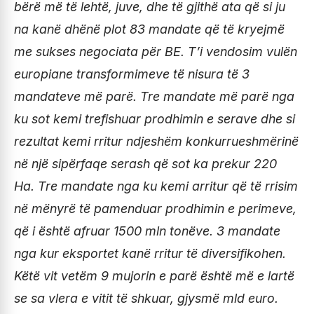
bërë më të lehtë, juve, dhe të gjithë ata që si ju
na kanë dhënë plot 83 mandate që të kryejmë
me sukses negociata për BE. T’i vendosim vulën
europiane transformimeve të nisura të 3
mandateve më parë. Tre mandate më parë nga
ku sot kemi trefishuar prodhimin e serave dhe si
rezultat kemi rritur ndjeshëm konkurrueshmërinë
në një sipërfaqe serash që sot ka prekur 220
Ha. Tre mandate nga ku kemi arritur që të rrisim
në mënyrë të pamenduar prodhimin e perimeve,
që i është afruar 1500 mln tonëve. 3 mandate
nga kur eksportet kanë rritur të diversifikohen.
Këtë vit vetëm 9 mujorin e parë është më e lartë
se sa vlera e vitit të shkuar, gjysmë mld euro.