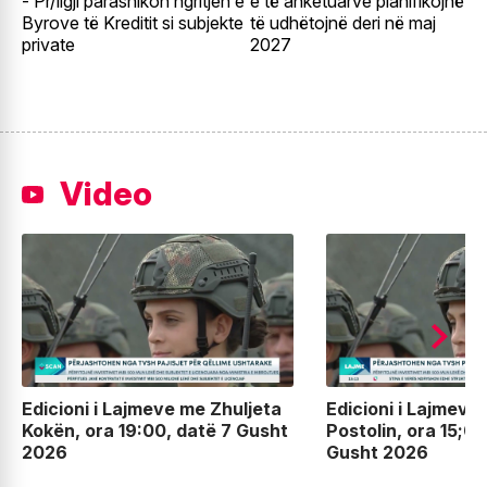
- Pr/ligji parashikon ngritjen e
e të anketuarve planifikojnë
k
Byrove të Kreditit si subjekte
të udhëtojnë deri në maj
B
private
2027
k
Video
Edicioni i Lajmeve me Zhuljeta
Edicioni i Lajmeve
Kokën, ora 19:00, datë 7 Gusht
Postolin, ora 15;00
2026
Gusht 2026