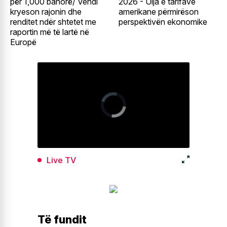
për 1,000 banorë/ Vendi
2026 - Ulja e tarifave
kryeson rajonin dhe
amerikane përmirëson
renditet ndër shtetet me
perspektivën ekonomike
raportin më të lartë në
Europë
Live TV
Të fundit