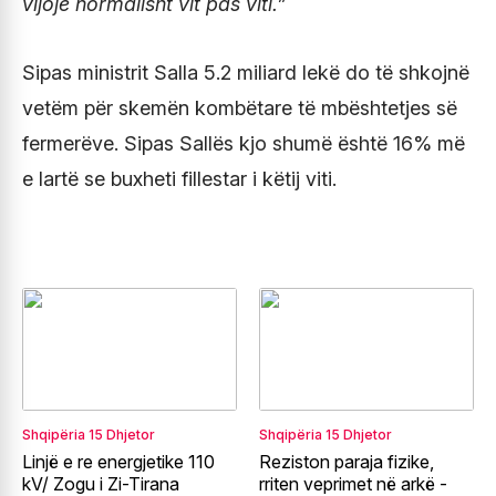
vijojë normalisht vit pas viti.”
Sipas ministrit Salla 5.2 miliard lekë do të shkojnë
vetëm për skemën kombëtare të mbështetjes së
fermerëve. Sipas Sallës kjo shumë është 16% më
e lartë se buxheti fillestar i këtij viti.
Shqipëria
15 Dhjetor
Shqipëria
15 Dhjetor
Linjë e re energjetike 110
Reziston paraja fizike,
kV/ Zogu i Zi-Tirana
rriten veprimet në arkë -