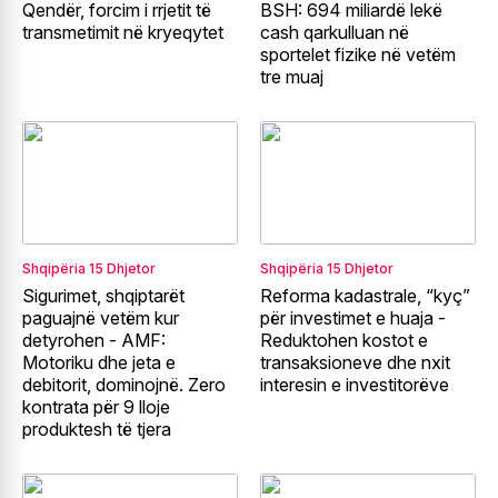
Qendër, forcim i rrjetit të
BSH: 694 miliardë lekë
transmetimit në kryeqytet
cash qarkulluan në
sportelet fizike në vetëm
tre muaj
Shqipëria
15 Dhjetor
Shqipëria
15 Dhjetor
Sigurimet, shqiptarët
Reforma kadastrale, “kyç”
paguajnë vetëm kur
për investimet e huaja -
detyrohen - AMF:
Reduktohen kostot e
Motoriku dhe jeta e
transaksioneve dhe nxit
debitorit, dominojnë. Zero
interesin e investitorëve
kontrata për 9 lloje
produktesh të tjera