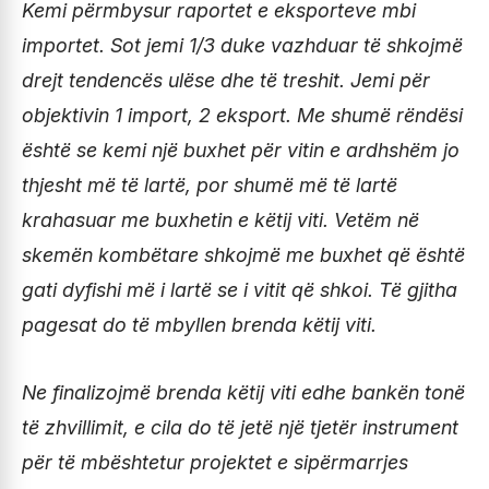
Kemi përmbysur raportet e eksporteve mbi
importet. Sot jemi 1/3 duke vazhduar të shkojmë
drejt tendencës ulëse dhe të treshit. Jemi për
objektivin 1 import, 2 eksport. Me shumë rëndësi
është se kemi një buxhet për vitin e ardhshëm jo
thjesht më të lartë, por shumë më të lartë
krahasuar me buxhetin e këtij viti. Vetëm në
skemën kombëtare shkojmë me buxhet që është
gati dyfishi më i lartë se i vitit që shkoi. Të gjitha
pagesat do të mbyllen brenda këtij viti.
Ne finalizojmë brenda këtij viti edhe bankën tonë
të zhvillimit, e cila do të jetë një tjetër instrument
për të mbështetur projektet e sipërmarrjes