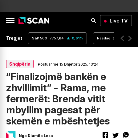
Live TV
Tregjet
,16
0
%
S&P 500
7757,64
0,61
%
Nasdaq
26690,62
Shqipëria
Postuar më 15 Dhjetor 2025, 13:24
“Finalizojmë bankën e
zhvillimit” - Rama, me
fermerët: Brenda vitit
mbyllim pagesat për
skemën e mbështetjes
Nga Diamila Leka