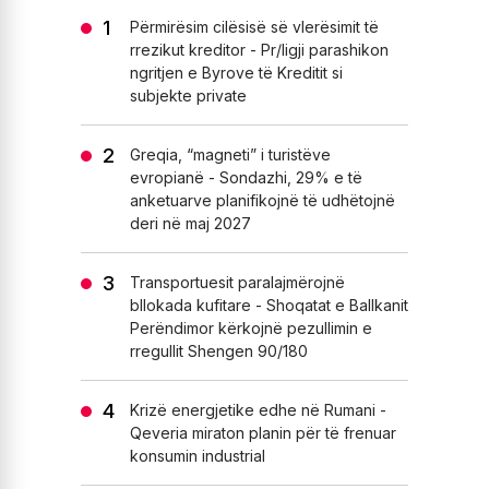
Përmirësim cilësisë së vlerësimit të
rrezikut kreditor - Pr/ligji parashikon
ngritjen e Byrove të Kreditit si
subjekte private
Greqia, “magneti” i turistëve
evropianë - Sondazhi, 29% e të
anketuarve planifikojnë të udhëtojnë
deri në maj 2027
Transportuesit paralajmërojnë
bllokada kufitare - Shoqatat e Ballkanit
Perëndimor kërkojnë pezullimin e
rregullit Shengen 90/180
Krizë energjetike edhe në Rumani -
Qeveria miraton planin për të frenuar
konsumin industrial