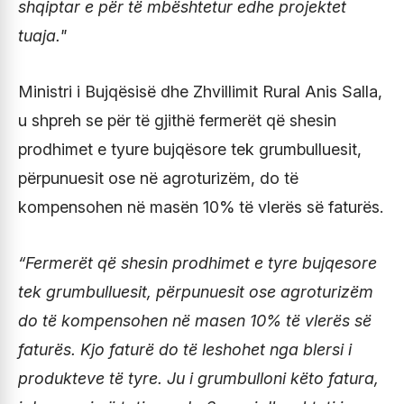
shqiptar e për të mbështetur edhe projektet
tuaja."
Ministri i Bujqësisë dhe Zhvillimit Rural Anis Salla,
u shpreh se për të gjithë fermerët që shesin
prodhimet e tyure bujqësore tek grumbulluesit,
përpunuesit ose në agroturizëm, do të
kompensohen në masën 10% të vlerës së faturës.
“Fermerët që shesin prodhimet e tyre bujqesore
tek grumbulluesit, përpunuesit ose agroturizëm
do të kompensohen në masen 10% të vlerës së
faturës. Kjo faturë do të leshohet nga blersi i
produkteve të tyre. Ju i grumbulloni këto fatura,