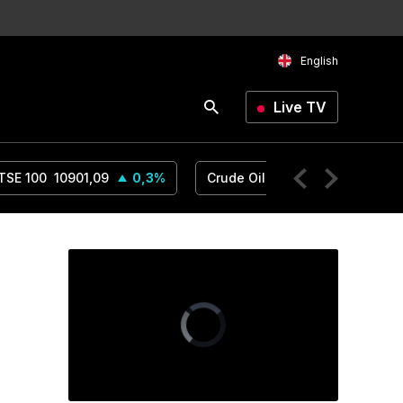
English
Live TV
TSE 100
10901,09
0,3
%
Crude Oil
78,18
1,14
%