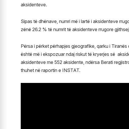
aksidenteve.
Sipas të dhënave, numri më i lartë i aksidenteve rr
zënë 26.2 % të numrit të aksidenteve rrugore gjithsej
Përsa i përket përhapjes gjeografike, qarku i Tiranë
është më i ekspozuar ndaj riskut të kryerjes së aksi
aksidenteve me 552 aksidente, ndërsa Berati regjistr
thuhet në raportin e INSTAT.