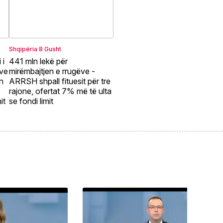
Shqipëria
8 Gusht
 i
441 mln lekë për
eve
mirëmbajtjen e rrugëve -
in
ARRSH shpall fituesit për tre
rajone, ofertat 7% më të ulta
it
se fondi limit