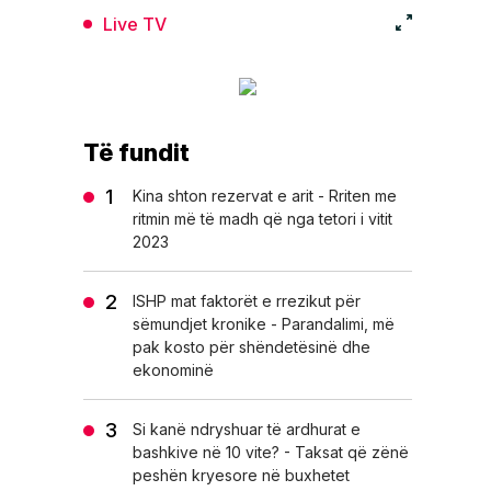
Live TV
Të fundit
Kina shton rezervat e arit - Rriten me
ritmin më të madh që nga tetori i vitit
2023
ISHP mat faktorët e rrezikut për
sëmundjet kronike - Parandalimi, më
pak kosto për shëndetësinë dhe
ekonominë
Si kanë ndryshuar të ardhurat e
bashkive në 10 vite? - Taksat që zënë
peshën kryesore në buxhetet