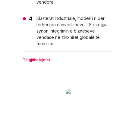
vendore
Klasterat industrialë, modeli i ri për
tërheqjen e investimeve - Strategjia
synon integrimin e bizneseve
vendase në zinxhirët globalë të
furnizimit
Të gjitha lajmet