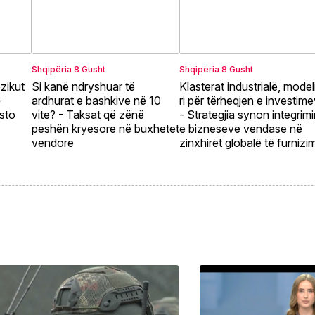
Shqipëria
8 Gusht
Shqipëria
8 Gusht
zikut
Si kanë ndryshuar të
Klasterat industrialë, modeli
-
ardhurat e bashkive në 10
ri për tërheqjen e investim
sto
vite? - Taksat që zënë
- Strategjia synon integrim
peshën kryesore në buxhetet
e bizneseve vendase në
vendore
zinxhirët globalë të furnizim