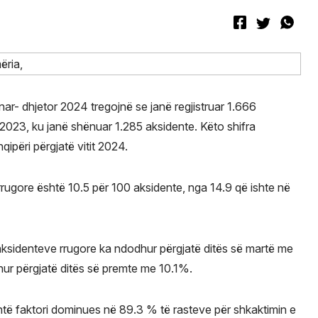
ar- dhjetor 2024 tregojnë se janë regjistruar 1.666
t 2023, ku janë shënuar 1.285 aksidente. Këto shifra
qipëri përgjatë vitit 2024.
rrugore është 10.5 për 100 aksidente, nga 14.9 që ishte në
 aksidenteve rrugore ka ndodhur përgjatë ditës së martë me
hur përgjatë ditës së premte me 10.1%.
shtë faktori dominues në 89.3 % të rasteve për shkaktimin e