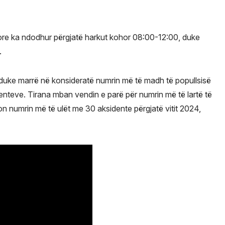
ugore ka ndodhur përgjatë harkut kohor 08:00-12:00, duke
.
s duke marrë në konsideratë numrin më të madh të popullsisë
denteve. Tirana mban vendin e parë për numrin më të lartë të
on numrin më të ulët me 30 aksidente përgjatë vitit 2024,