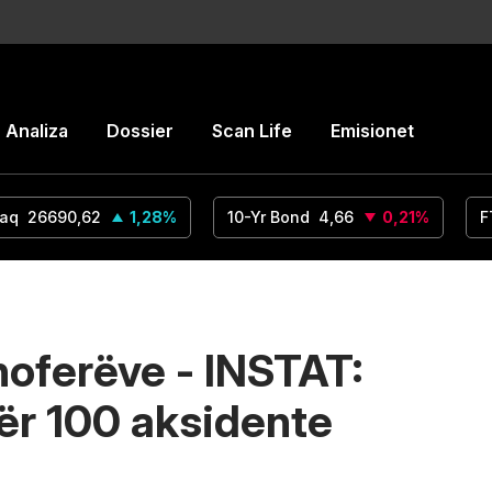
Analiza
Dossier
Scan Life
Emisionet
aq
26690,62
1,28
%
10-Yr Bond
4,66
0,21
%
F
hoferëve - INSTAT:
ër 100 aksidente