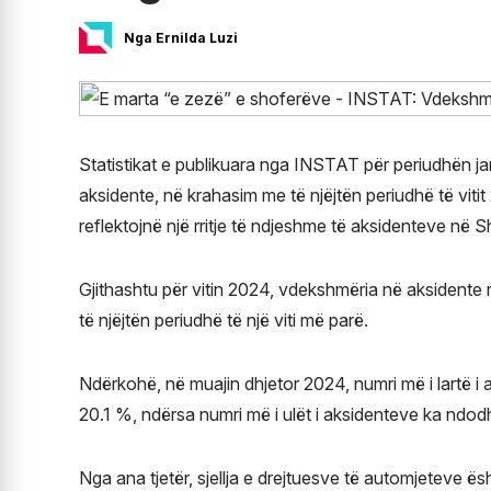
Nga Ernilda Luzi
Statistikat e publikuara nga INSTAT për periudhën jan
aksidente, në krahasim me të njëjtën periudhë të viti
reflektojnë një rritje të ndjeshme të aksidenteve në Sh
Gjithashtu për vitin 2024, vdekshmëria në aksidente 
të njëjtën periudhë të një viti më parë.
Ndërkohë, në muajin dhjetor 2024, numri më i lartë i
20.1 %, ndërsa numri më i ulët i aksidenteve ka ndod
Nga ana tjetër, sjellja e drejtuesve të automjeteve ë