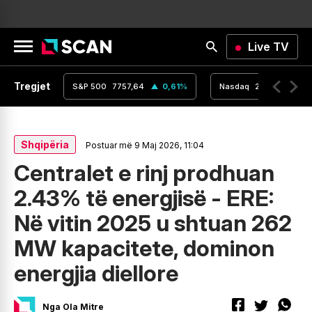
Live TV
Tregjet
,16
0
%
S&P 500
7757,64
0,61
%
Nasdaq
26690,62
Shqipëria
Postuar më 9 Maj 2026, 11:04
Centralet e rinj prodhuan
2.43% të energjisë - ERE:
Në vitin 2025 u shtuan 262
MW kapacitete, dominon
energjia diellore
Nga Ola Mitre