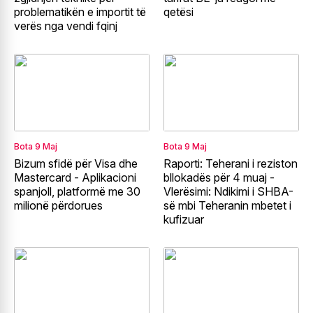
problematikën e importit të
qetësi
verës nga vendi fqinj
Bota
9 Maj
Bota
9 Maj
Bizum sfidë për Visa dhe
Raporti: Teherani i reziston
Mastercard - Aplikacioni
bllokadës për 4 muaj -
spanjoll, platformë me 30
Vlerësimi: Ndikimi i SHBA-
milionë përdorues
së mbi Teheranin mbetet i
kufizuar