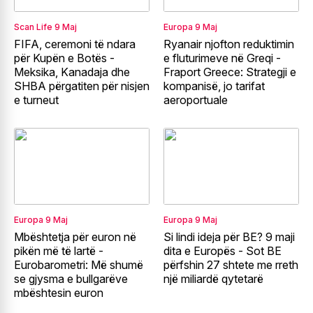
Scan Life
9 Maj
Europa
9 Maj
FIFA, ceremoni të ndara
Ryanair njofton reduktimin
për Kupën e Botës -
e fluturimeve në Greqi -
Meksika, Kanadaja dhe
Fraport Greece: Strategji e
SHBA përgatiten për nisjen
kompanisë, jo tarifat
e turneut
aeroportuale
Europa
9 Maj
Europa
9 Maj
Mbështetja për euron në
Si lindi ideja për BE? 9 maji
pikën më të lartë -
dita e Europës - Sot BE
Eurobarometri: Më shumë
përfshin 27 shtete me rreth
se gjysma e bullgarëve
një miliardë qytetarë
mbështesin euron