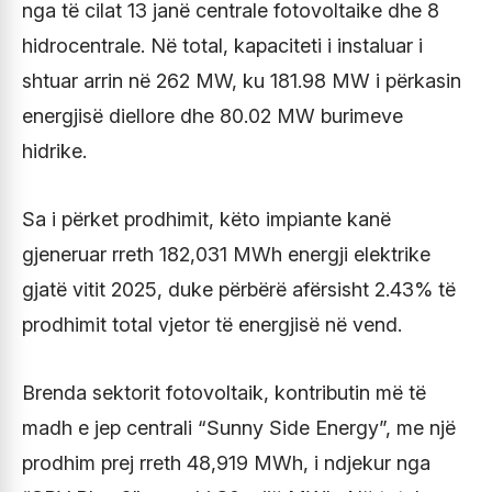
nga të cilat 13 janë centrale fotovoltaike dhe 8
hidrocentrale. Në total, kapaciteti i instaluar i
shtuar arrin në 262 MW, ku 181.98 MW i përkasin
energjisë diellore dhe 80.02 MW burimeve
hidrike.
Sa i përket prodhimit, këto impiante kanë
gjeneruar rreth 182,031 MWh energji elektrike
gjatë vitit 2025, duke përbërë afërsisht 2.43% të
prodhimit total vjetor të energjisë në vend.
Brenda sektorit fotovoltaik, kontributin më të
madh e jep centrali “Sunny Side Energy”, me një
prodhim prej rreth 48,919 MWh, i ndjekur nga