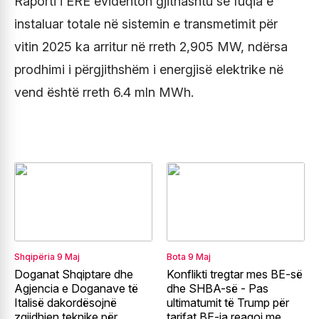
Raporti i ERE evidenton gjithashtu se fuqia e
instaluar totale në sistemin e transmetimit për
vitin 2025 ka arritur në rreth 2,905 MW, ndërsa
prodhimi i përgjithshëm i energjisë elektrike në
vend është rreth 6.4 mln MWh.
Shqipëria
9 Maj
Bota
9 Maj
Doganat Shqiptare dhe
Konflikti tregtar mes BE-së
Agjencia e Doganave të
dhe SHBA-së - Pas
Italisë dakordësojnë
ultimatumit të Trump për
zgjidhjen teknike për
tarifat BE-ja reagoi me