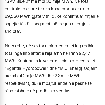
“SPV Blue 2” me mbi 30 mijë MWh. Në total,
centralet diellore të reja kanë prodhuar rreth
89,560 MWh gjatë vitit, duke konfirmuar rritjen e
shpejtë të këtij segmenti në tregun energjetik
shqiptar.
Ndërkohë, në sektorin hidroenergjetik, prodhimi
total nga impiantet e reja arrin në rreth 92,471
MWh. Kontributin kryesor e japin hidrocentralet
“Egantia Hydropower” dhe “M.C. Energji Gojan”,
me mbi 42 mijë MWh dhe 32 mijë MWh
respektivisht, duke mbajtur ende një peshë të
rëndësishme në prodhimin vendas.