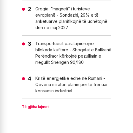
Greqia, “magneti” i turistëve
evropianë - Sondazhi, 29% e të
anketuarve planifikojnë të udhëtojnë
deri në maj 2027
Transportuesit paralajmërojnë
bllokada kufitare - Shoqatat e Ballkanit
Perëndimor kërkojnë pezullimin e
rregullit Shengen 90/180
Krizë energjetike edhe në Rumani -
Qeveria miraton planin për të frenuar
konsumin industrial
Të gjitha lajmet