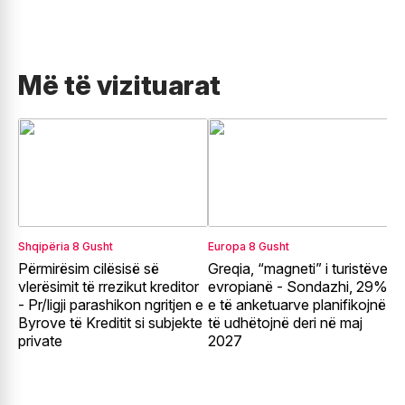
Më të vizituarat
Shqipëria
8 Gusht
Europa
8 Gusht
R
Përmirësim cilësisë së
Greqia, “magneti” i turistëve
T
vlerësimit të rrezikut kreditor
evropianë - Sondazhi, 29%
p
- Pr/ligji parashikon ngritjen e
e të anketuarve planifikojnë
k
Byrove të Kreditit si subjekte
të udhëtojnë deri në maj
B
private
2027
k