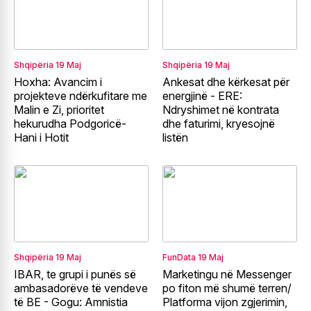
Shqipëria
19 Maj
Shqipëria
19 Maj
Hoxha: Avancim i
Ankesat dhe kërkesat për
projekteve ndërkufitare me
energjinë - ERE:
Malin e Zi, prioritet
Ndryshimet në kontrata
hekurudha Podgoricë-
dhe faturimi, kryesojnë
Hani i Hotit
listën
Shqipëria
19 Maj
FunData
19 Maj
IBAR, te grupi i punës së
Marketingu në Messenger
ambasadorëve të vendeve
po fiton më shumë terren/
të BE - Gogu: Amnistia
Platforma vijon zgjerimin,