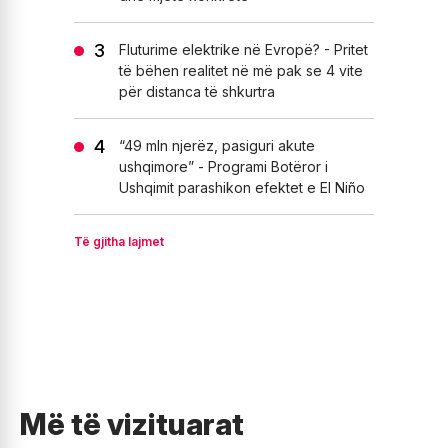
Fluturime elektrike në Evropë? - Pritet
të bëhen realitet në më pak se 4 vite
për distanca të shkurtra
“49 mln njerëz, pasiguri akute
ushqimore” - Programi Botëror i
Ushqimit parashikon efektet e El Niño
Të gjitha lajmet
Më të vizituarat