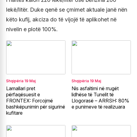
lekë/litër. Duke qenë se çmimet aktuale janë nën
këto kufij, akciza do të vijojë të aplikohet në
nivelin e plotë 100%.
Shqipëria
19 Maj
Shqipëria
19 Maj
Lamallari pret
Nis asfaltimi në rrugët
përfaqësuesit e
lidhëse të Tunelit të
FRONTEX: Forcojmë
Llogorasë – ARRSH: 80%
bashkëpunimin për sigurinë
e punimeve të realizuara
kufitare