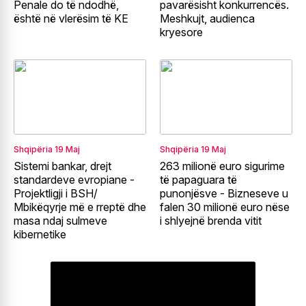
Penale do të ndodhë,
pavarësisht konkurrencës.
është në vlerësim të KE
Meshkujt, audienca
kryesore
Shqipëria
19 Maj
Shqipëria
19 Maj
Sistemi bankar, drejt
263 milionë euro sigurime
standardeve evropiane -
të papaguara të
Projektligji i BSH/
punonjësve - Bizneseve u
Mbikëqyrje më e rreptë dhe
falen 30 milionë euro nëse
masa ndaj sulmeve
i shlyejnë brenda vitit
kibernetike