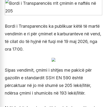
Bordi i Transparencës ka publikuar këtë të martë
vendimin e ri për çmimet e karburanteve në vend,
të cilat do të hyjnë në fuqi më 19 maj 2026, nga
ora 17:00.
Sipas vendimit, çmimi i shitjes me pakicë për
gazoilin e standardit SSH EN 590 është
përcaktuar në jo më shumë se 205 lekë/litër,
ndërsa çmimi i shumicës në 193 lekë/litër.