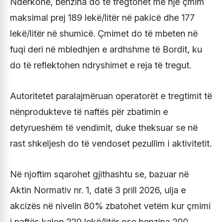
Ndërkohë, benzina do të tregtohet me një çmim
maksimal prej 189 lekë/litër në pakicë dhe 177
lekë/litër në shumicë. Çmimet do të mbeten në
fuqi deri në mbledhjen e ardhshme të Bordit, ku
do të reflektohen ndryshimet e reja të tregut.
Autoritetet paralajmëruan operatorët e tregtimit të
nënprodukteve të naftës për zbatimin e
detyrueshëm të vendimit, duke theksuar se në
rast shkeljesh do të vendoset pezullim i aktivitetit.
Në njoftim sqarohet gjithashtu se, bazuar në
Aktin Normativ nr. 1, datë 3 prill 2026, ulja e
akcizës në nivelin 80% zbatohet vetëm kur çmimi
i naftës kalon 220 lekë/litër ose benzina 200