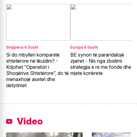
Shqipëria
6 Gusht
Europa
6 Gusht
E
Si do mbyllen kompanitë
BE synon të parandalojë
F
shtetërore në likuidim? -
zjarret - Nis nga zbatimi
E
Krijohet “Operatori i
strategjia e re me fonde dhe
r
Shoqërive Shtetërore”, do të
mjete konkrete
p
menaxhojë asetet dhe
detyrimet
Video