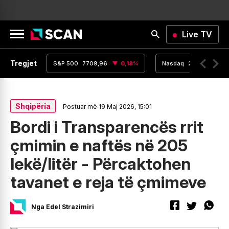
Live TV
Tregjet
,15
0
%
S&P 500
7709,96
0,18
%
Nasdaq
26348,35
Shqipëria
Postuar më 19 Maj 2026, 15:01
Bordi i Transparencës rrit
çmimin e naftës në 205
lekë/litër - Përcaktohen
tavanet e reja të çmimeve
Nga Edel Strazimiri