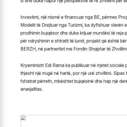
si dhe duke hapur një perspektivë të re zhvillimi për
Investimi, një nismë e financuar nga BE, përmes Pro
Modelit të Drejtuar nga Turizmi, ka dyfishuar vlerën 
prodhimin bujqësor dhe duke krijuar mundësi të reja p
për ndryshimin e shtratit të lumit, projekt që është b
BERZH, në partneritet me Fondin Shqiptar të Zhvillimi
Kryeministri Edi Rama ka publikuar në rrjetet social
thjesht një rrugë në hartë, por një urë zhvillimi. Sipas t
fshatrat përreth, mbështet bujqësinë dhe hap një derë 
anasjelltas.