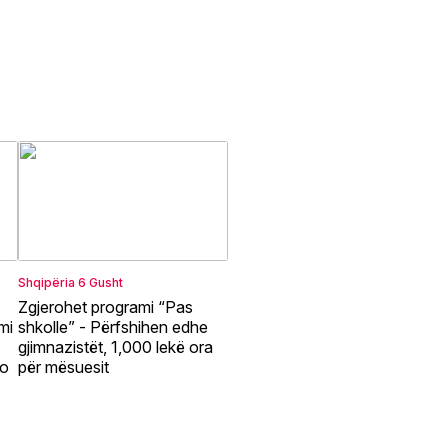
Shqipëria
6 Gusht
Zgjerohet programi “Pas
mi
shkolle” - Përfshihen edhe
gjimnazistët, 1,000 lekë ora
ño
për mësuesit