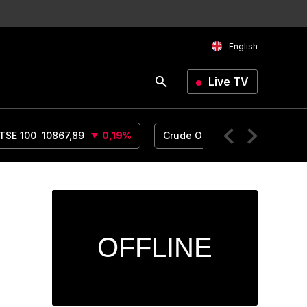
English
Live TV
TSE 100
10867,89
0,19
%
Crude Oil
78,1
1,04
%