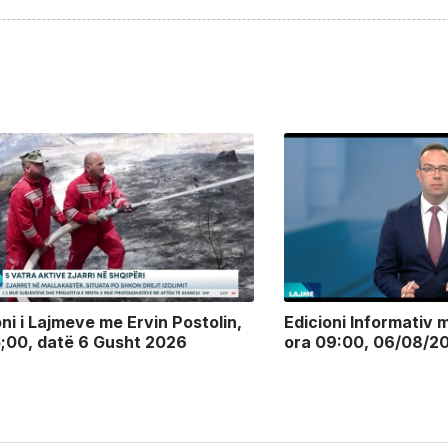
oni i Lajmeve me Ervin Postolin,
Edicioni Informativ m
5;00, datë 6 Gusht 2026
ora 09:00, 06/08/2