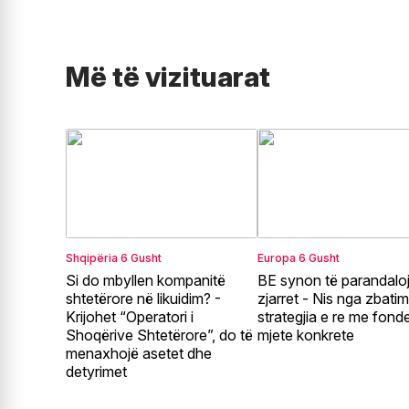
Më të vizituarat
Shqipëria
6 Gusht
Europa
6 Gusht
Si do mbyllen kompanitë
BE synon të parandalo
shtetërore në likuidim? -
zjarret - Nis nga zbatim
Krijohet “Operatori i
strategjia e re me fond
Shoqërive Shtetërore”, do të
mjete konkrete
menaxhojë asetet dhe
detyrimet