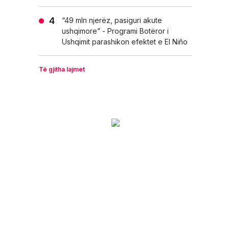
“49 mln njerëz, pasiguri akute
ushqimore” - Programi Botëror i
Ushqimit parashikon efektet e El Niño
Të gjitha lajmet