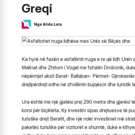
Greqi
Nga Alida Lula
Ka hyrë në fazën e asfaltimit rruga e re që lidh Urën 
Malinat dhe Zhitom i Vogël me fshatin Drobonik, duke 
nëpërmjet aksit Berat- Ballaban- Përmet- Gjirokastër- 
drejtpërdrejt edhe në zhvillimin bujqësor dhe turistik 
Ura është me një gjatësi prej 290 metra dhe gjerësi t
korsi për biçikleta. Ky investim sipas drejtuesve të p
turistike drejt Beratit, dhe një ndër investimet më str
paketës turistike për vizitorët e shumtë, duke e kthy