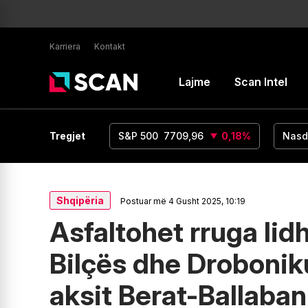
Karriera
Kontakt
Lajme
Scan Intel
UR/USD
1,15
Tregjet
0
%
S&P 500
7709,96
0,18
%
Nasd
Shqipëria
Postuar më 4 Gusht 2025, 10:19
Asfaltohet rruga li
Bilçës dhe Droboniku
aksit Berat-Ballaba