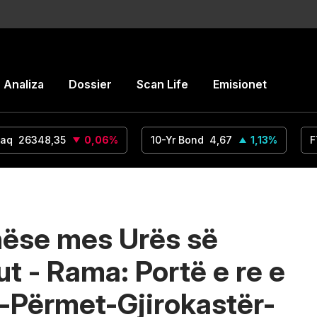
Analiza
Dossier
Scan Life
Emisionet
aq
26348,35
0,06
%
10-Yr Bond
4,67
1,13
%
F
dhëse mes Urës së
t - Rama: Portë e re e
n-Përmet-Gjirokastër-