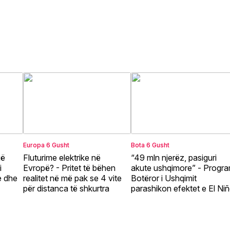
Europa
6 Gusht
Bota
6 Gusht
jë
Fluturime elektrike në
“49 mln njerëz, pasiguri
i
Evropë? - Pritet të bëhen
akute ushqimore” - Progra
e dhe
realitet në më pak se 4 vite
Botëror i Ushqimit
për distanca të shkurtra
parashikon efektet e El Ni