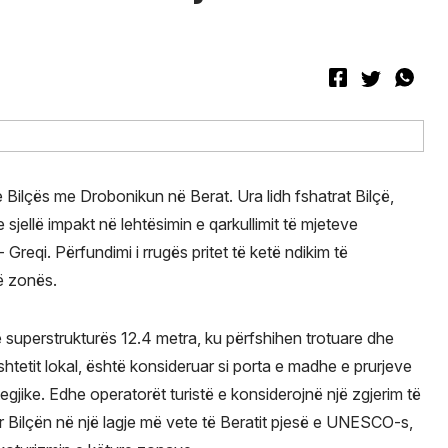
e Bilçës me Drobonikun në Berat. Ura lidh fshatrat Bilçë,
sjellë impakt në lehtësimin e qarkullimit të mjeteve
Greqi. Përfundimi i rrugës pritet të ketë ndikim të
të zonës.
ë superstrukturës 12.4 metra, ku përfshihen trotuare dhe
ushtetit lokal, është konsideruar si porta e madhe e prurjeve
ategjike. Edhe operatorët turistë e konsiderojnë një zgjerim të
er Bilçën në një lagje më vete të Beratit pjesë e UNESCO-s,