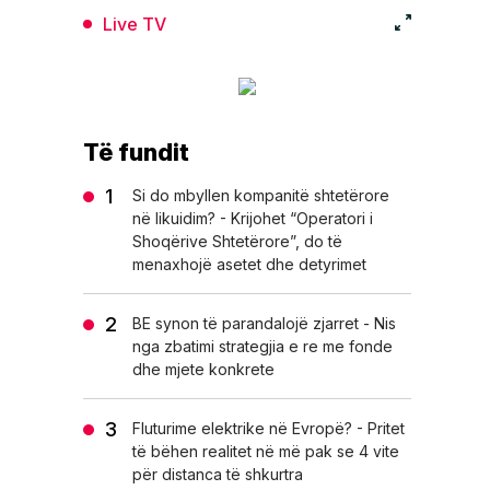
Live TV
Të fundit
Si do mbyllen kompanitë shtetërore
në likuidim? - Krijohet “Operatori i
Shoqërive Shtetërore”, do të
menaxhojë asetet dhe detyrimet
BE synon të parandalojë zjarret - Nis
nga zbatimi strategjia e re me fonde
dhe mjete konkrete
Fluturime elektrike në Evropë? - Pritet
të bëhen realitet në më pak se 4 vite
për distanca të shkurtra