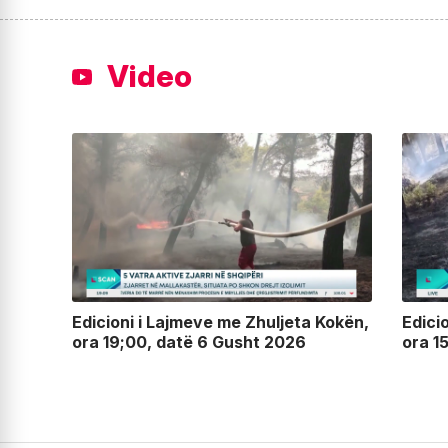
Video
lin,
Edicioni i Lajmeve me Zhuljeta Kokën,
Edici
ora 19;00, datë 6 Gusht 2026
ora 1