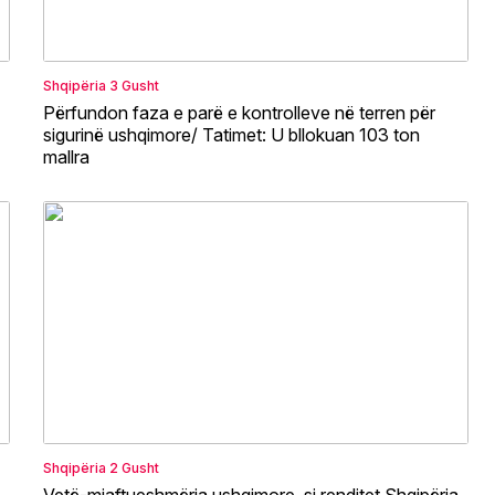
Shqipëria
3 Gusht
Përfundon faza e parë e kontrolleve në terren për
sigurinë ushqimore/ Tatimet: U bllokuan 103 ton
mallra
Shqipëria
2 Gusht
Vetë-mjaftueshmëria ushqimore, si renditet Shqipëria