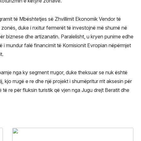
 ekoturizmin e këtyre zonave.
gramit të Mbështetjes së Zhvillimit Ekonomik Vendor të
e zonës, duke i nxitur fermerët të investojnë më shumë në
ër biznese dhe artizanatin. Paralelisht, u kryen punime edhe
ërë i mundur falë financimit të Komisionit Evropian nëpërmjet
t.
e pamje nga ky segment rrugor, duke theksuar se nuk është
ij, kjo rrugë e re dhe një projekt i shumëpritur rrit aksesin për
të re për fluksin turistik që vjen nga Jugu drejt Beratit dhe