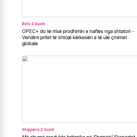
Bota
4 Gusht
OPEC+ do të rrisë prodhimin e naftës nga shtatori -
Vendimi pritet të shtojë kërkesën e të ulë çmimet
globale
Shqipëria
2 Gusht
Më shumë produkte britanike në Shqipëri/ Eksportet