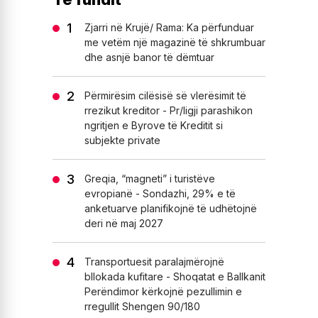
Zjarri në Krujë/ Rama: Ka përfunduar
me vetëm një magazinë të shkrumbuar
dhe asnjë banor të dëmtuar
Përmirësim cilësisë së vlerësimit të
rrezikut kreditor - Pr/ligji parashikon
ngritjen e Byrove të Kreditit si
subjekte private
Greqia, “magneti” i turistëve
evropianë - Sondazhi, 29% e të
anketuarve planifikojnë të udhëtojnë
deri në maj 2027
Transportuesit paralajmërojnë
bllokada kufitare - Shoqatat e Ballkanit
Perëndimor kërkojnë pezullimin e
rregullit Shengen 90/180