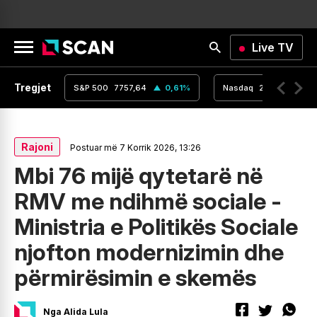
Live TV
Tregjet
,16
0
%
S&P 500
7757,64
0,61
%
Nasdaq
26690,62
Rajoni
Postuar më 7 Korrik 2026, 13:26
Mbi 76 mijë qytetarë në
RMV me ndihmë sociale -
Ministria e Politikës Sociale
njofton modernizimin dhe
përmirësimin e skemës
Nga Alida Lula