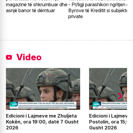
magazinë të shkrumbuar dhe
- Pr/ligji parashikon ngritjen e
e
asnjë banor të dëmtuar
Byrove të Kreditit si subjekte
t
private
Video
Edicioni i Lajmeve me Zhuljeta
Edicioni i Lajmeve
Kokën, ora 19:00, datë 7 Gusht
Postolin, ora 15;00
2026
Gusht 2026