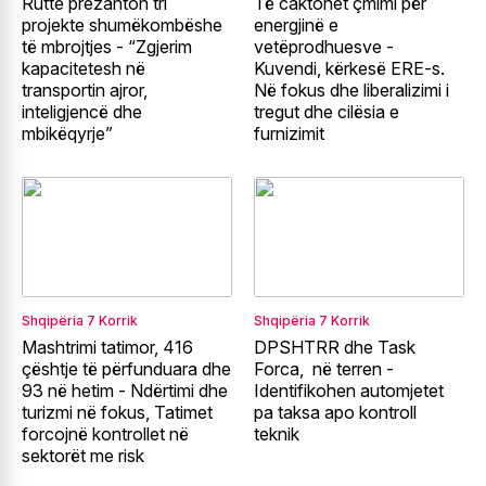
Rutte prezanton tri
Të caktohet çmimi për
projekte shumëkombëshe
energjinë e
të mbrojtjes - “Zgjerim
vetëprodhuesve -
kapacitetesh në
Kuvendi, kërkesë ERE-s.
transportin ajror,
Në fokus dhe liberalizimi i
inteligjencë dhe
tregut dhe cilësia e
mbikëqyrje”
furnizimit
Shqipëria
7 Korrik
Shqipëria
7 Korrik
Mashtrimi tatimor, 416
DPSHTRR dhe Task
çështje të përfunduara dhe
Forca, në terren -
93 në hetim - Ndërtimi dhe
Identifikohen automjetet
turizmi në fokus, Tatimet
pa taksa apo kontroll
forcojnë kontrollet në
teknik
sektorët me risk