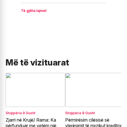
Të gjitha lajmet
Më të vizituarat
Shqipëria
9 Gusht
Shqipëria
8 Gusht
E
Zjarri në Krujë/ Rama: Ka
Përmirësim cilësisë së
G
përfunduar me vetëm një
vlerësimit të rrezikut kreditor
e