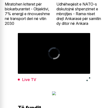
Miratohen kriteret për
Udhëheqësit e NATO-s
biokarburantet - Objektivi,
diskutojnë shpenzimet e
7% energji e rinovueshme
mbrojtjes - Rama niset
në transport deri në vitin
drejt Ankarasë për samitin
2030
dy ditor në Ankara
Live TV
Të fundit