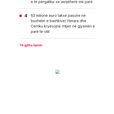
e të përgatitur se asnjëherë më parë
63 milionë euro taksë pasurie në
buxhetin e bashkive/ Himara dhe
Cërriku kryesojnë rritjen në gjysmën e
parë të vitit
Të gjitha lajmet