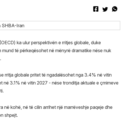
ECD) ka ulur perspektivën e rritjes globale, duke
an mund të përkeqësohet në mënyrë dramatike nëse nuk
.
rritja globale pritet të ngadalësohet nga 3.4% në vitin
t në 3.1% në vitin 2027 - nëse tronditja aktuale e çmimeve
ti.
 në kohë, në të cilin arrihet një marrëveshje paqeje dhe
n shpejt.