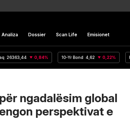
Analiza
Dossier
Scan Life
Emisionet
aq
26363,44
0,84
%
10-Yr Bond
4,62
0,22
%
për ngadalësim global
pengon perspektivat e