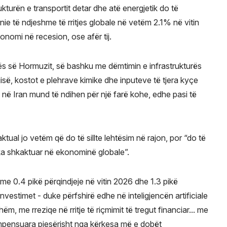
rukturën e transportit detar dhe atë energjetik do të
nie të ndjeshme të rritjes globale në vetëm 2.1% në vitin
onomi në recesion, ose afër tij.
ës së Hormuzit, së bashku me dëmtimin e infrastrukturës
rgjisë, kostot e plehrave kimike dhe inputeve të tjera kyçe
ës në Iran mund të ndihen për një farë kohe, edhe pasi të
tual jo vetëm që do të sillte lehtësim në rajon, por “do të
 ka shkaktuar në ekonominë globale”.
et me 0.4 pikë përqindjeje në vitin 2026 dhe 1.3 pikë
investimet - duke përfshirë edhe në inteligjencën artificiale
, me rreziqe në rritje të riçmimit të tregut financiar... me
kompensuara pjesërisht nga kërkesa më e dobët