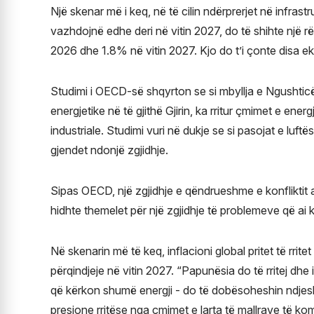
Një skenar më i keq, në të cilin ndërprerjet në infrast
vazhdojnë edhe deri në vitin 2027, do të shihte një rë
2026 dhe 1.8% në vitin 2027. Kjo do t’i çonte disa ek
Studimi i OECD-së shqyrton se si mbyllja e Ngushtic
energjetike në të gjithë Gjirin, ka rritur çmimet e ene
industriale. Studimi vuri në dukje se si pasojat e luft
gjendet ndonjë zgjidhje.
Sipas OECD, një zgjidhje e qëndrueshme e konfliktit ak
hidhte themelet për një zgjidhje të problemeve që ai
Në skenarin më të keq, inflacioni global pritet të rrit
përqindjeje në vitin 2027. “Papunësia do të rritej dhe 
që kërkon shumë energji - do të dobësoheshin ndjeshëm
presione rritëse nga çmimet e larta të mallrave të 