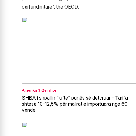
përfundimtare”, tha OECD.
Amerika
3 Qershor
SHBA i shpallin “luftë” punës së detyruar - Tarifa
shtesë 10-12,5% për mallrat e importuara nga 60
vende