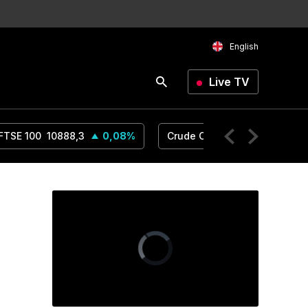
English
Live TV
FTSE 100
10888,3
0,08
%
Crude Oil
74,76
0,62
%