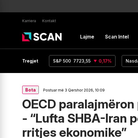
Karriera
Kontakt
Lajme
Scan Intel
UR/USD
1,16
Tregjet
0
%
S&P 500
7723,55
0,17
%
Nasd
Bota
Postuar më 3 Qershor 2026, 10:09
OECD paralajmëron 
- “Lufta SHBA-Iran 
rritjes ekonomike”