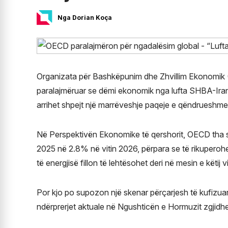
Nga Dorian Koça
Organizata për Bashkëpunim dhe Zhvillim Ekonomik (O
paralajmëruar se dëmi ekonomik nga lufta SHBA-Ir
arrihet shpejt një marrëveshje paqeje e qëndrueshme
Në Perspektivën Ekonomike të qershorit, OECD tha se 
2025 në 2.8% në vitin 2026, përpara se të rikuperohe
të energjisë fillon të lehtësohet deri në mesin e këtij vi
Por kjo po supozon një skenar përçarjesh të kufizuara
ndërprerjet aktuale në Ngushticën e Hormuzit zgjidhe