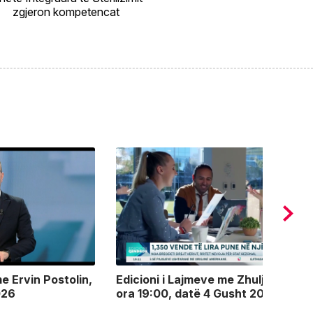
zgjeron kompetencat
e Ervin Postolin,
Edicioni i Lajmeve me Zhuljeta Kokë
026
ora 19:00, datë 4 Gusht 2026