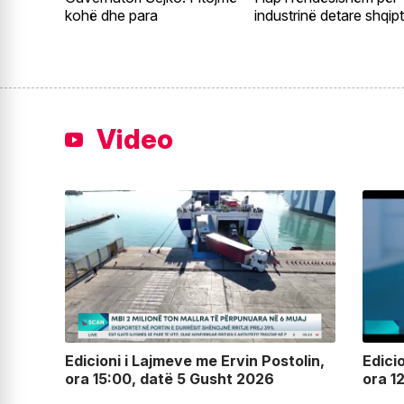
kohë dhe para
industrinë detare shqip
Video
lin,
Edicioni i Lajmeve me Ervin Postolin,
Edici
ora 15:00, datë 5 Gusht 2026
ora 1