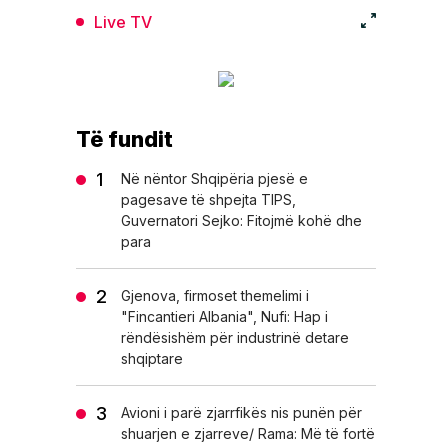
Live TV
Të fundit
Në nëntor Shqipëria pjesë e
pagesave të shpejta TIPS,
Guvernatori Sejko: Fitojmë kohë dhe
para
Gjenova, firmoset themelimi i
"Fincantieri Albania", Nufi: Hap i
rëndësishëm për industrinë detare
shqiptare
Avioni i parë zjarrfikës nis punën për
shuarjen e zjarreve/ Rama: Më të fortë