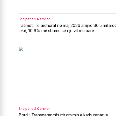
Shqipëria
2 Qershor
Tatimet: Të ardhurat në maj 2026 arrijnë 36.5 miliard
lekë, 10.6% më shumë se një vit më parë
Shqipëria
2 Qershor
Bordi i Transparencës rrit çmimin e karburanteve,