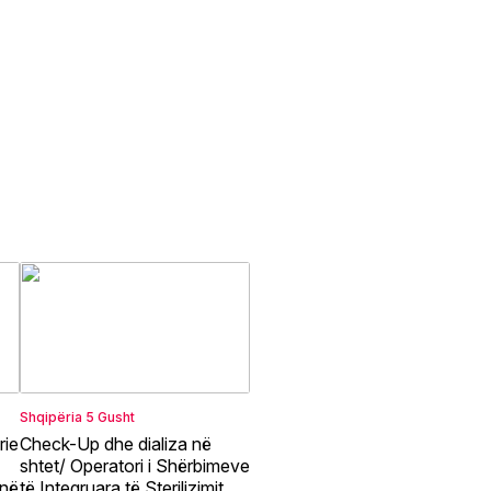
Shqipëria
5 Gusht
rie
Check-Up dhe dializa në
shtet/ Operatori i Shërbimeve
jnë
të Integruara të Sterilizimit