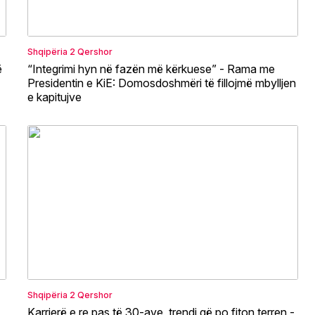
Shqipëria
2 Qershor
ë
“Integrimi hyn në fazën më kërkuese” - Rama me
Presidentin e KiE: Domosdoshmëri të fillojmë mbylljen
e kapitujve
Shqipëria
2 Qershor
Karrierë e re pas të 30-ave, trendi që po fiton terren -