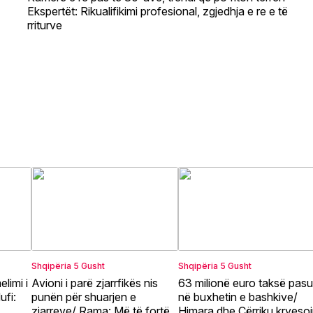
Ekspertët: Rikualifikimi profesional, zgjedhja e re e të
rriturve
Shqipëria
5 Gusht
Shqipëria
5 Gusht
limi i
Avioni i parë zjarrfikës nis
63 milionë euro taksë pasu
ufi:
punën për shuarjen e
në buxhetin e bashkive/
zjarreve/ Rama: Më të fortë
Himara dhe Cërriku kryeso