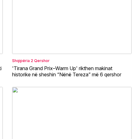
Shqipëria
2 Qershor
i
'Tirana Grand Prix–Warm Up' rikthen makinat
historike në sheshin “Nënë Tereza” më 6 qershor