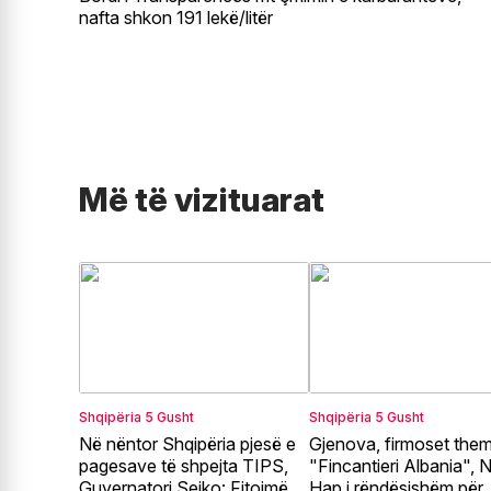
nafta shkon 191 lekë/litër
Më të vizituarat
Shqipëria
5 Gusht
Shqipëria
5 Gusht
Në nëntor Shqipëria pjesë e
Gjenova, firmoset theme
pagesave të shpejta TIPS,
"Fincantieri Albania", N
Guvernatori Sejko: Fitojmë
Hap i rëndësishëm për