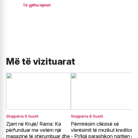
Të gjitha lajmet
Më të vizituarat
Shqipëria
9 Gusht
Shqipëria
8 Gusht
E
Zjarri në Krujë/ Rama: Ka
Përmirësim cilësisë së
G
përfunduar me vetëm një
vlerësimit të rrezikut kreditor
e
magazinë të shkrumbuar dhe
- Pr/ligji parashikon ngritjen e
e