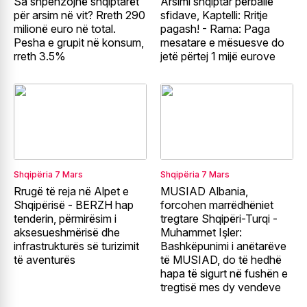
Sa shpenzojnë shqiptarët
Arsimi shqiptar përballë
për arsim në vit? Rreth 290
sfidave, Kaptelli: Rritje
milionë euro në total.
pagash! - Rama: Paga
Pesha e grupit në konsum,
mesatare e mësuesve do
rreth 3.5%
jetë përtej 1 mijë eurove
Shqipëria
7 Mars
Shqipëria
7 Mars
Rrugë të reja në Alpet e
MUSIAD Albania,
Shqipërisë - BERZH hap
forcohen marrëdhëniet
tenderin, përmirësim i
tregtare Shqipëri-Turqi -
aksesueshmërisë dhe
Muhammet Işler:
infrastrukturës së turizimit
Bashkëpunimi i anëtarëve
të aventurës
të MUSIAD, do të hedhë
hapa të sigurt në fushën e
tregtisë mes dy vendeve