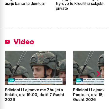
asnjë banor të dëmtuar
Byrove të Kreditit si subjekte
t
private
Video
Edicioni i Lajmeve me Zhuljeta
Edicioni i Lajmeve
Kokën, ora 19:00, datë 7 Gusht
Postolin, ora 15;00
2026
Gusht 2026