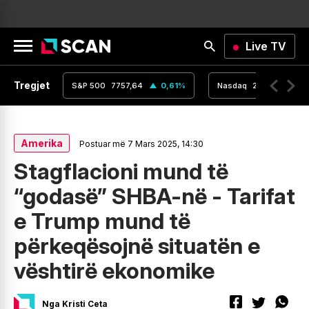
Live TV
Tregjet
,16
0
%
S&P 500
7757,64
0,61
%
Nasdaq
26690,62
Amerika
Postuar më 7 Mars 2025, 14:30
Stagflacioni mund të
“godasë” SHBA-në - Tarifat
e Trump mund të
përkeqësojnë situatën e
vështirë ekonomike
Nga Kristi Ceta