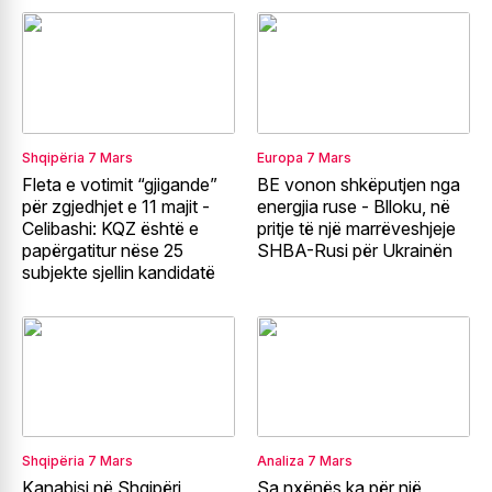
Shqipëria
7 Mars
Europa
7 Mars
Fleta e votimit “gjigande”
BE vonon shkëputjen nga
për zgjedhjet e 11 majit -
energjia ruse - Blloku, në
Celibashi: KQZ është e
pritje të një marrëveshjeje
papërgatitur nëse 25
SHBA-Rusi për Ukrainën
subjekte sjellin kandidatë
Shqipëria
7 Mars
Analiza
7 Mars
Kanabisi në Shqipëri,
Sa nxënës ka për një