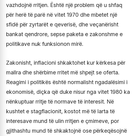
vazhdojnë rritjen. Është një problem që u shfaq
për herë të parë në vitet 1970 dhe mbetet një
sfidë për zyrtarët e qeverisë, dhe veçanërisht
bankat qendrore, sepse paketa e zakonshme e
politikave nuk funksionon mirë.
Zakonisht, inflacioni shkaktohet kur kërkesa për
mallra dhe shërbime rritet më shpejt se oferta.
Reagimi i politikës është normalisht ngadalësimi i
ekonomisë, diçka që duke nisur nga vitet 1980 ka
nënkuptuar rritje të normave të interesit. Në
kushtet e stagflacionit, kostot më të larta të
interesave mund të ulin rritjen e çmimeve, por
gjithashtu mund të shkaktojnë ose përkeqësojnë