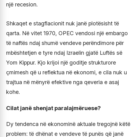
një recesion.
Shkaqet e stagflacionit nuk janë plotësisht të
qarta. Në vitet 1970, OPEC vendosi një embargo
të naftës ndaj shumë vendeve perëndimore për
mbështetjen e tyre ndaj Izraelin gjatë Luftës së
Yom Kippur. Kjo krijoi një goditje strukturore
çmimesh që u reflektua në ekonomi, e cila nuk u
trajtua në mënyrë efektive nga qeveria e asaj
kohe.
Cilat janë shenjat paralajmëruese?
Dy tendenca në ekonominë aktuale tregojnë këtë
problem: të dhënat e vendeve të punës që janë