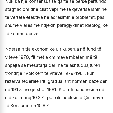
Nuk ka një konsensus të qartë se përse përfundoi
stagflacioni dhe cilat veprime të qeverisë ishin në
të vërtetë efektive në adresimin e problemit, pasi
shumë vlerësime ndjekin paragjykimet ideologjike
të komentuesve.
Ndërsa rritja ekonomike u rikuperua në fund të
viteve 1970, fitimet e çmimeve mbetën më të
shpejta se mesatarja deri në të ashtuquajturën
tronditje “Volcker” të viteve 1979-1981, kur
rezerva federale rriti gradualisht normën bazë deri
në 19.1% në qershor 1981. Kjo rriti papunësinë në
një kulm prej 10.2%, por uli Indeksin e Çmimeve
të Konsumit në 10.8%.