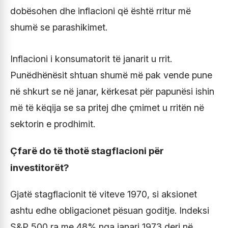
dobësohen dhe inflacioni që është rritur më
shumë se parashikimet.
Inflacioni i konsumatorit të janarit u rrit.
Punëdhënësit shtuan shumë më pak vende pune
në shkurt se në janar, kërkesat për papunësi ishin
më të këqija se sa pritej dhe çmimet u rritën në
sektorin e prodhimit.
Çfarë do të thotë stagflacioni për
investitorët?
Gjatë stagflacionit të viteve 1970, si aksionet
ashtu edhe obligacionet pësuan goditje. Indeksi
S&P 500 ra me 48% nga janari 1973 deri në