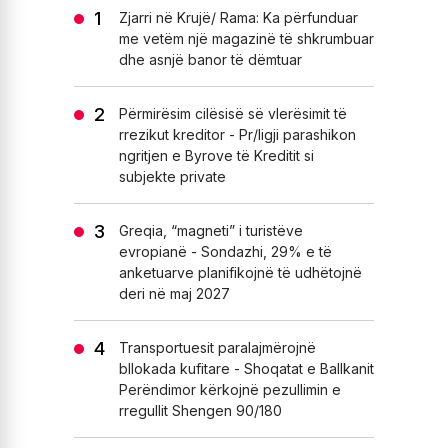
Zjarri në Krujë/ Rama: Ka përfunduar
me vetëm një magazinë të shkrumbuar
dhe asnjë banor të dëmtuar
Përmirësim cilësisë së vlerësimit të
rrezikut kreditor - Pr/ligji parashikon
ngritjen e Byrove të Kreditit si
subjekte private
Greqia, “magneti” i turistëve
evropianë - Sondazhi, 29% e të
anketuarve planifikojnë të udhëtojnë
deri në maj 2027
Transportuesit paralajmërojnë
bllokada kufitare - Shoqatat e Ballkanit
Perëndimor kërkojnë pezullimin e
rregullit Shengen 90/180