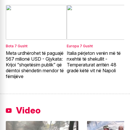
Bota
7 Gusht
Europa
7 Gusht
E
Meta urdhërohet të paguajë
Italia përjeton verën më të
A
567 milionë USD - Gjykata:
nxehtë të shekullit -
ç
Krijoi “shqetësim publik” që
Temperaturat arritën 48
H
dëmtoi shëndetin mendor të
gradë këtë vit në Napoli
s
fëmijëve
g
Video