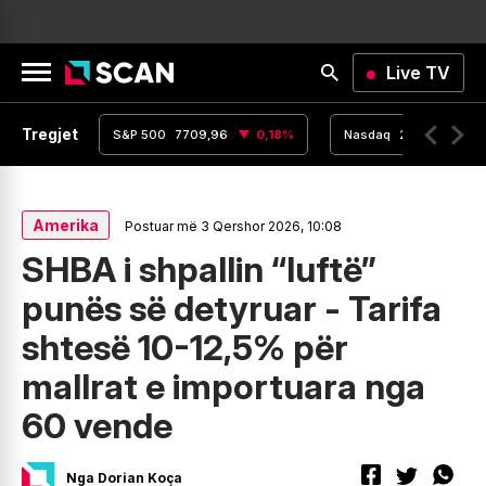
Live TV
Tregjet
,15
0
%
S&P 500
7709,96
0,18
%
Nasdaq
26348,35
Amerika
Postuar më 3 Qershor 2026, 10:08
SHBA i shpallin “luftë”
punës së detyruar - Tarifa
shtesë 10-12,5% për
mallrat e importuara nga
60 vende
Nga Dorian Koça