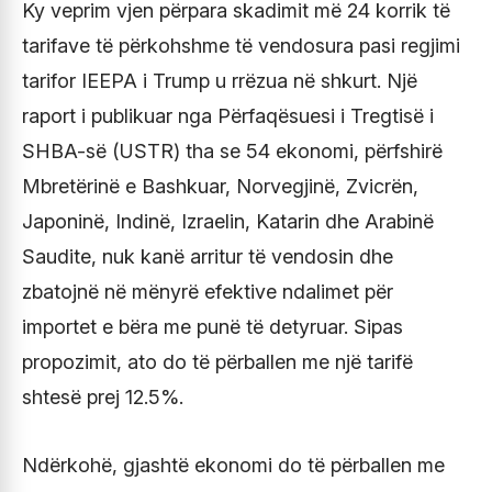
Ky veprim vjen përpara skadimit më 24 korrik të
tarifave të përkohshme të vendosura pasi regjimi
tarifor IEEPA i Trump u rrëzua në shkurt. Një
raport i publikuar nga Përfaqësuesi i Tregtisë i
SHBA-së (USTR) tha se 54 ekonomi, përfshirë
Mbretërinë e Bashkuar, Norvegjinë, Zvicrën,
Japoninë, Indinë, Izraelin, Katarin dhe Arabinë
Saudite, nuk kanë arritur të vendosin dhe
zbatojnë në mënyrë efektive ndalimet për
importet e bëra me punë të detyruar. Sipas
propozimit, ato do të përballen me një tarifë
shtesë prej 12.5%.
Ndërkohë, gjashtë ekonomi do të përballen me