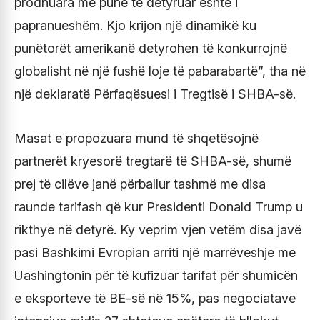
prodhuara me punë të detyruar është i
papranueshëm. Kjo krijon një dinamikë ku
punëtorët amerikanë detyrohen të konkurrojnë
globalisht në një fushë loje të pabarabartë”, tha në
një deklaratë Përfaqësuesi i Tregtisë i SHBA-së.
Masat e propozuara mund të shqetësojnë
partnerët kryesorë tregtarë të SHBA-së, shumë
prej të cilëve janë përballur tashmë me disa
raunde tarifash që kur Presidenti Donald Trump u
rikthye në detyrë. Ky veprim vjen vetëm disa javë
pasi Bashkimi Evropian arriti një marrëveshje me
Uashingtonin për të kufizuar tarifat për shumicën
e eksporteve të BE-së në 15%, pas negociatave