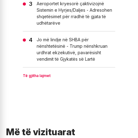
Aeroportet kryesorë çaktivizojnë
Sistemin e Hyrjes/Daljes - Adresohen
shqetësimet për rradhë të gjata të
udhëtarëve
Jo më lindje në SHBA për
nënshtetësinë - Trump nënshkruan
urdhrat ekzekutivë, pavarësisht
vendimit të Gjykatës së Lartë
Të gjitha lajmet
Më të vizituarat