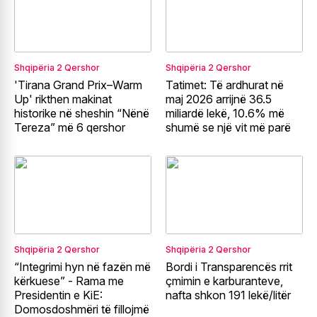
Shqipëria
2 Qershor
Shqipëria
2 Qershor
'Tirana Grand Prix–Warm
Tatimet: Të ardhurat në
Up' rikthen makinat
maj 2026 arrijnë 36.5
historike në sheshin “Nënë
miliardë lekë, 10.6% më
Tereza” më 6 qershor
shumë se një vit më parë
Shqipëria
2 Qershor
Shqipëria
2 Qershor
“Integrimi hyn në fazën më
Bordi i Transparencës rrit
kërkuese” - Rama me
çmimin e karburanteve,
Presidentin e KiE:
nafta shkon 191 lekë/litër
Domosdoshmëri të fillojmë