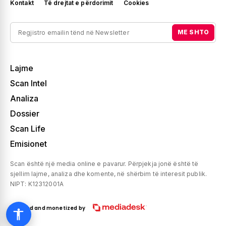
Kontakt
Të drejtat e përdorimit
Cookies
ME SHTO
Lajme
Scan Intel
Analiza
Dossier
Scan Life
Emisionet
Scan është një media online e pavarur. Përpjekja jonë është të
sjellim lajme, analiza dhe komente, në shërbim të interesit publik.
NIPT: K12312001A
Created and monetized by