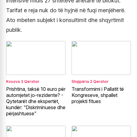
intensive midis 27 shteteve anëtare të bllokut.
Tarifat e reja nuk do të hyjnë në fuqi menjëherë.
Ato mbeten subjekt i konsultimit dhe shqyrtimit
publik.
Kosova
3 Qershor
Shqipëria
2 Qershor
Prishtina, taksë 10 euro për
Transformimi i Pallatit të
automjetet jo-rezidente? -
Kongreseve, shpallet
Qytetarët dhe ekspertët,
projekti fitues
kundër: “Diskriminuese dhe
përjashtuese”