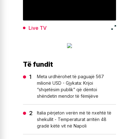
Live TV
Të fundit
Meta urdhërohet të paguajë 567
milionë USD - Gjykata: Krijoi
“shqetësim publik” që dëmtoi
shëndetin mendor të fëmijëve
Italia përjeton verën më të nxehtë të
shekullit - Temperaturat arritën 48
gradë këtë vit në Napoli