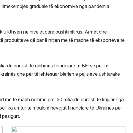
n pas rimëkëmbjes graduale të ekonomive nga pandemia
uk u kthyen në nivelet para pushtimit rus. Armët dhe
të produkteve që panë rritjen më të madhe të eksporteve të
iliardë eurosh të ndihmës financiare të BE-së për të
Ukrainës dhe për të lehtësuar blerjen e pajisjeve ushtarake
nd më të madh ndihme prej 50 miliardë eurosh të krijuar nga
seli ka arritur të mbulojë nevojat financiare të Ukrainës për
i pasigurt.