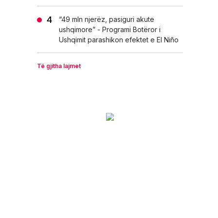
“49 mln njerëz, pasiguri akute
ushqimore” - Programi Botëror i
Ushqimit parashikon efektet e El Niño
Të gjitha lajmet