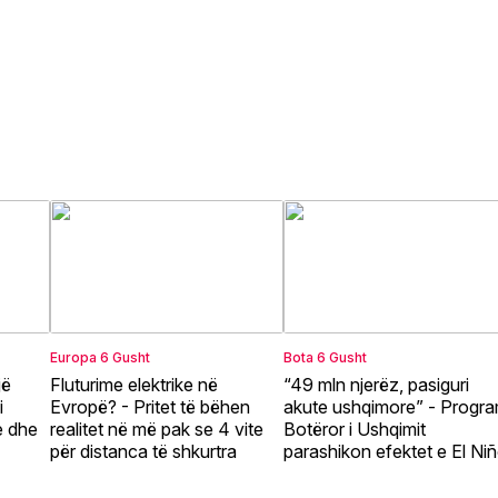
Europa
6 Gusht
Bota
6 Gusht
jë
Fluturime elektrike në
“49 mln njerëz, pasiguri
i
Evropë? - Pritet të bëhen
akute ushqimore” - Progra
e dhe
realitet në më pak se 4 vite
Botëror i Ushqimit
për distanca të shkurtra
parashikon efektet e El Ni