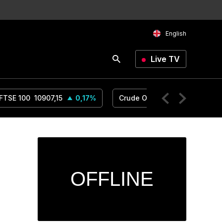
English
Live TV
FTSE 100
10907,15
0,17
%
Crude Oil
76,26
1,36
%