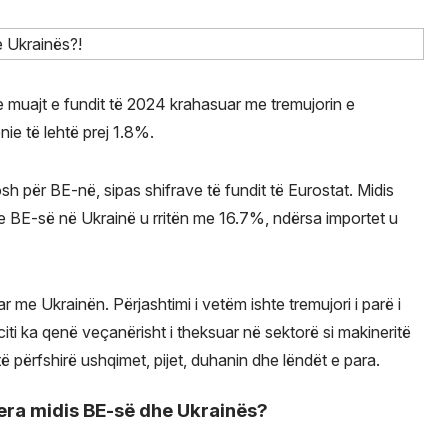
e muajt e fundit të 2024 krahasuar me tremujorin e
ie të lehtë prej 1.8%.
rosh për BE-në, sipas shifrave të fundit të Eurostat. Midis
t e BE-së në Ukrainë u rritën me 16.7%, ndërsa importet u
gtar me Ukrainën. Përjashtimi i vetëm ishte tremujori i parë i
iciti ka qenë veçanërisht i theksuar në sektorë si makineritë
ë përfshirë ushqimet, pijet, duhanin dhe lëndët e para.
era midis BE-së dhe Ukrainës?