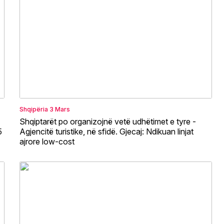
Shqipëria
3 Mars
Shqiptarët po organizojnë vetë udhëtimet e tyre -
5
Agjencitë turistike, në sfidë. Gjecaj: Ndikuan linjat
ajrore low-cost