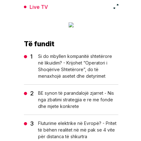
Live TV
Të fundit
Si do mbyllen kompanitë shtetërore
në likuidim? - Krijohet “Operatori i
Shoqërive Shtetërore”, do të
menaxhojë asetet dhe detyrimet
BE synon të parandalojë zjarret - Nis
nga zbatimi strategjia e re me fonde
dhe mjete konkrete
Fluturime elektrike në Evropë? - Pritet
të bëhen realitet në më pak se 4 vite
për distanca të shkurtra