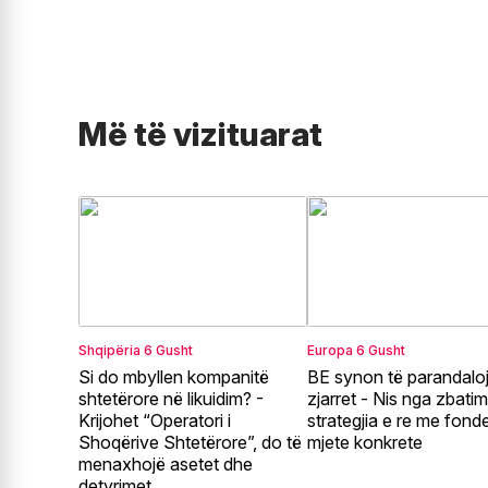
Më të vizituarat
Shqipëria
6 Gusht
Europa
6 Gusht
Si do mbyllen kompanitë
BE synon të parandalo
shtetërore në likuidim? -
zjarret - Nis nga zbatim
Krijohet “Operatori i
strategjia e re me fond
Shoqërive Shtetërore”, do të
mjete konkrete
menaxhojë asetet dhe
detyrimet