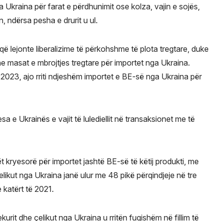
a Ukraina për farat e përdhunimit ose kolza, vajin e sojës,
ën, ndërsa pesha e drurit u ul.
2 që lejonte liberalizime të përkohshme të plota tregtare, duke
he masat e mbrojtjes tregtare për importet nga Ukraina.
 2023, ajo rriti ndjeshëm importet e BE-së nga Ukraina për
sa e Ukrainës e vajit të lulediellit në transaksionet me të
t kryesorë për importet jashtë BE-së të këtij produkti, me
likut nga Ukraina janë ulur me 48 pikë përqindjeje në tre
 katërt të 2021.
urit dhe çelikut nga Ukraina u rritën fuqishëm në fillim të