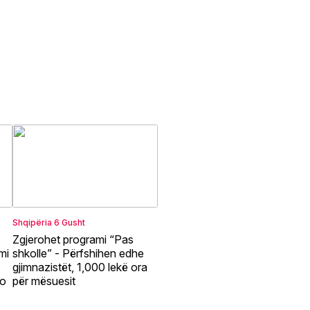
Shqipëria
6 Gusht
Zgjerohet programi “Pas
mi
shkolle” - Përfshihen edhe
gjimnazistët, 1,000 lekë ora
ño
për mësuesit