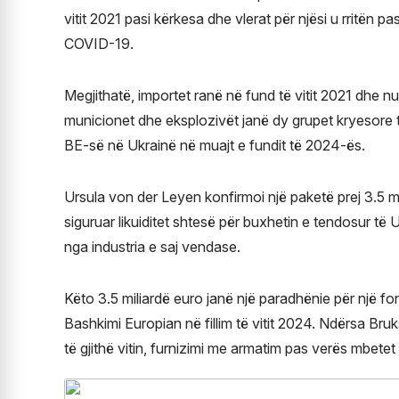
vitit 2021 pasi kërkesa dhe vlerat për njësi u rritë
COVID-19.
Megjithatë, importet ranë në fund të vitit 2021 dhe n
municionet dhe eksplozivët janë dy grupet kryesore 
BE-së në Ukrainë në muajt e fundit të 2024-ës.
Ursula von der Leyen konfirmoi një paketë prej 3.5 m
siguruar likuiditet shtesë për buxhetin e tendosur të 
nga industria e saj vendase.
Këto 3.5 miliardë euro janë një paradhënie për një fo
Bashkimi Europian në fillim të vitit 2024. Ndërsa Bruk
të gjithë vitin, furnizimi me armatim pas verës mbetet 