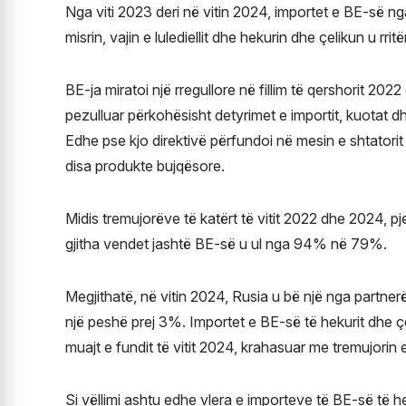
Nga viti 2023 deri në vitin 2024, importet e BE-së ng
misrin, vajin e lulediellit dhe hekurin dhe çelikun u rrit
BE-ja miratoi një rregullore në fillim të qershorit 202
pezulluar përkohësisht detyrimet e importit, kuotat d
Edhe pse kjo direktivë përfundoi në mesin e shtatorit
disa produkte bujqësore.
Midis tremujorëve të katërt të vitit 2022 dhe 2024, pje
gjitha vendet jashtë BE-së u ul nga 94% në 79%.
Megjithatë, në vitin 2024, Rusia u bë një nga partnerë
një peshë prej 3%. Importet e BE-së të hekurit dhe çe
muajt e fundit të vitit 2024, krahasuar me tremujorin e
Si vëllimi ashtu edhe vlera e importeve të BE-së të hek