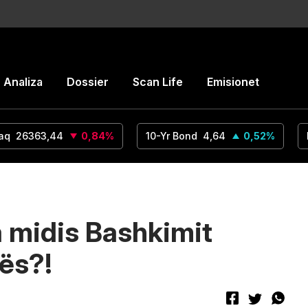
Analiza
Dossier
Scan Life
Emisionet
aq
26363,44
0,84
%
10-Yr Bond
4,64
0,52
%
a midis Bashkimit
ës?!