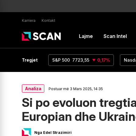
Karriera
Kontakt
Lajme
Scan Intel
UR/USD
1,15
Tregjet
0
%
S&P 500
7723,55
0,17
%
Nasd
Analiza
Postuar më 3 Mars 2025, 14:35
Si po evoluon tregti
Europian dhe Ukrain
Nga Edel Strazimiri