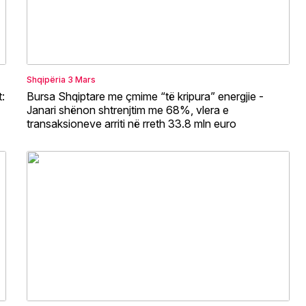
Shqipëria
3 Mars
:
Bursa Shqiptare me çmime “të kripura” energjie -
Janari shënon shtrenjtim me 68%, vlera e
transaksioneve arriti në rreth 33.8 mln euro