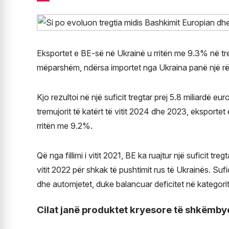
Eksportet e BE-së në Ukrainë u rritën me 9.3% në tr
mëparshëm, ndërsa importet nga Ukraina panë një rën
Kjo rezultoi në një suficit tregtar prej 5.8 miliardë eu
tremujorit të katërt të vitit 2024 dhe 2023, eksporte
rritën me 9.2%.
Që nga fillimi i vitit 2021, BE ka ruajtur një suficit tre
vitit 2022 për shkak të pushtimit rus të Ukrainës. Suf
dhe automjetet, duke balancuar deficitet në kategorit
Cilat janë produktet kryesore të shkëmby