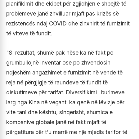
planifikimit dhe ekipet për zgjidhjen e shpejtë të
problemeve janë zhvilluar mjaft pas krizës së
rezistencës ndaj COVID dhe zinxhirit të furnizimit
të viteve të fundit.
"Si rezultat, shumë pak nëse ka në fakt po
grumbullojnë inventar ose po zhvendosin
ndjeshëm angazhimet e furnizimit në vende të
reja në përgjigje të raundeve të fundit të
diskutimeve për tarifat. Diversifikimi i burimeve
larg nga Kina në veçanti ka qenë në lëvizje për
vite tani dhe kështu, sinqerisht, shumica e
kompanive globale janë në fakt mjaft të
përgatitura për t'u marrë me një mjedis tarifor të