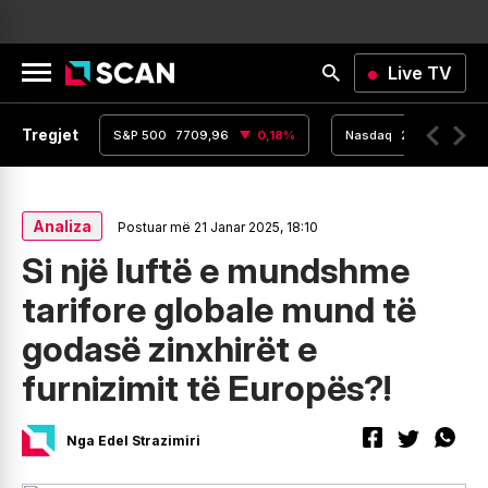
Live TV
Tregjet
,15
0
%
S&P 500
7709,96
0,18
%
Nasdaq
26348,35
Analiza
Postuar më 21 Janar 2025, 18:10
Si një luftë e mundshme
tarifore globale mund të
godasë zinxhirët e
furnizimit të Europës?!
Nga Edel Strazimiri