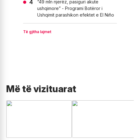
“49 mln njerëz, pasiguri akute
ushqimore” - Programi Botëror i
Ushqimit parashikon efektet e El Niño
Të gjitha lajmet
Më të vizituarat