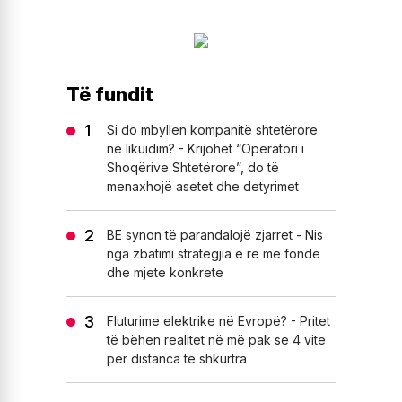
Të fundit
Si do mbyllen kompanitë shtetërore
në likuidim? - Krijohet “Operatori i
Shoqërive Shtetërore”, do të
menaxhojë asetet dhe detyrimet
BE synon të parandalojë zjarret - Nis
nga zbatimi strategjia e re me fonde
dhe mjete konkrete
Fluturime elektrike në Evropë? - Pritet
të bëhen realitet në më pak se 4 vite
për distanca të shkurtra