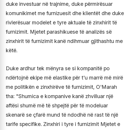
duke investuar në trajnime, duke përmirësuar
komunikimet me furnizuesit dhe klientët dhe duke
rivlerësuar modelet e tyre aktuale të zinxhirit të
furnizimit. Mjetet parashikuese të analizës së
zinxhirit të furnizimit kanë ndihmuar gjithashtu me
këtë.
Duke ardhur tek mënyra se si kompanitë po
ndërtojnë ekipe më elastike për t'u marrë më mirë
me politikën e zinxhirëve të furnizimit, O'Marah
tha: "Shumica e kompanive kanë zhvilluar një
aftësi shumë më të shpejtë për të modeluar
skenarë se çfarë mund të ndodhë në rast të një
tarife specifike. Zinxhiri i tyre i furnizimit Mjetet e