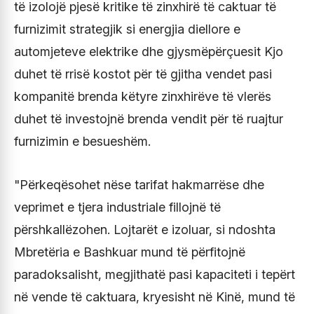
të izolojë pjesë kritike të zinxhirë të caktuar të
furnizimit strategjik si energjia diellore e
automjeteve elektrike dhe gjysmëpërçuesit Kjo
duhet të rrisë kostot për të gjitha vendet pasi
kompanitë brenda këtyre zinxhirëve të vlerës
duhet të investojnë brenda vendit për të ruajtur
furnizimin e besueshëm.
"Përkeqësohet nëse tarifat hakmarrëse dhe
veprimet e tjera industriale fillojnë të
përshkallëzohen. Lojtarët e izoluar, si ndoshta
Mbretëria e Bashkuar mund të përfitojnë
paradoksalisht, megjithatë pasi kapaciteti i tepërt
në vende të caktuara, kryesisht në Kinë, mund të