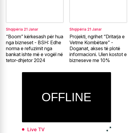
Shqipëria
21 Janar
Shqipëria
21 Janar
“Boom” kërkesash për hua
Projekti, ngrihet “Dritarja e
nga bizneset - BSH: Edhe
Vetme Kombëtare” -
norma e refuzimit nga
Doganat, akses të plotë
bankat ishte më e vogël në
informacioni. Ulen kostot e
tetor-dhjetor 2024
bizneseve me 10%
Live TV