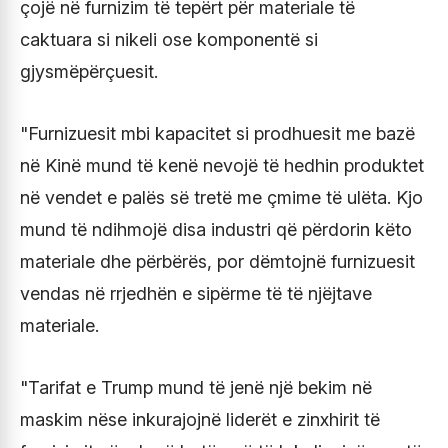
çojë në furnizim të tepërt për materiale të
caktuara si nikeli ose komponentë si
gjysmëpërçuesit.
"Furnizuesit mbi kapacitet si prodhuesit me bazë
në Kinë mund të kenë nevojë të hedhin produktet
në vendet e palës së tretë me çmime të ulëta. Kjo
mund të ndihmojë disa industri që përdorin këto
materiale dhe përbërës, por dëmtojnë furnizuesit
vendas në rrjedhën e sipërme të të njëjtave
materiale.
"Tarifat e Trump mund të jenë një bekim në
maskim nëse inkurajojnë liderët e zinxhirit të