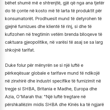
bëhet shumë më e shtrenjtë, gjë që nga ana tjetër
do të çonte në kosto më të larta të produktit për
konsumatorët. Prodhuesit mund të detyrohen të
gjejnë furnizues dhe klientë të rinj, si dhe të
kufizohen në tregtimin vetëm brenda blloqeve të
caktuara gjeopolitike, në varësi të asaj se sa larg
shkojnë tarifat.
Duke folur për mënyrën se si një luftë e
përkeqësuar globale e tarifave mund të ndikojë
në zinxhirë dhe industri specifike të furnizimit në
tregje si SHBA, Britania e Madhe, Europa dhe
Azia, O'Marah tha: "Një luftë tregtare në
përshkallëzim midis SHBA dhe Kinës ka të ngjarë