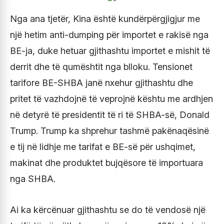
Nga ana tjetër, Kina është kundërpërgjigjur me
një hetim anti-dumping për importet e rakisë nga
BE-ja, duke hetuar gjithashtu importet e mishit të
derrit dhe të qumështit nga blloku. Tensionet
tarifore BE-SHBA janë nxehur gjithashtu dhe
pritet të vazhdojnë të veprojnë kështu me ardhjen
në detyrë të presidentit të ri të SHBA-së, Donald
Trump. Trump ka shprehur tashmë pakënaqësinë
e tij në lidhje me tarifat e BE-së për ushqimet,
makinat dhe produktet bujqësore të importuara
nga SHBA.
Ai ka kërcënuar gjithashtu se do të vendosë një