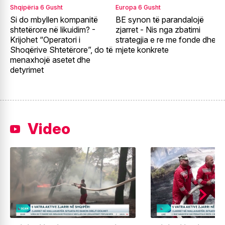
Shqipëria
6 Gusht
Europa
6 Gusht
E
Si do mbyllen kompanitë
BE synon të parandalojë
F
shtetërore në likuidim? -
zjarret - Nis nga zbatimi
E
Krijohet “Operatori i
strategjia e re me fonde dhe
r
Shoqërive Shtetërore”, do të
mjete konkrete
p
menaxhojë asetet dhe
detyrimet
Video