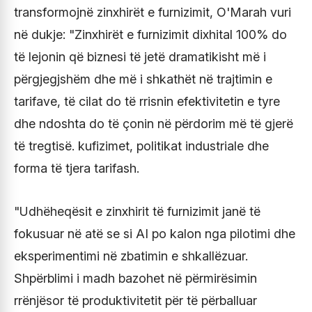
transformojnë zinxhirët e furnizimit, O'Marah vuri
në dukje: "Zinxhirët e furnizimit dixhital 100% do
të lejonin që biznesi të jetë dramatikisht më i
përgjegjshëm dhe më i shkathët në trajtimin e
tarifave, të cilat do të rrisnin efektivitetin e tyre
dhe ndoshta do të çonin në përdorim më të gjerë
të tregtisë. kufizimet, politikat industriale dhe
forma të tjera tarifash.
"Udhëheqësit e zinxhirit të furnizimit janë të
fokusuar në atë se si AI po kalon nga pilotimi dhe
eksperimentimi në zbatimin e shkallëzuar.
Shpërblimi i madh bazohet në përmirësimin
rrënjësor të produktivitetit për të përballuar