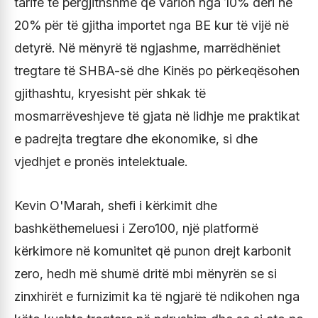
tarifë të përgjithshme që varion nga 10% deri në
20% për të gjitha importet nga BE kur të vijë në
detyrë. Në mënyrë të ngjashme, marrëdhëniet
tregtare të SHBA-së dhe Kinës po përkeqësohen
gjithashtu, kryesisht për shkak të
mosmarrëveshjeve të gjata në lidhje me praktikat
e padrejta tregtare dhe ekonomike, si dhe
vjedhjet e pronës intelektuale.
Kevin O'Marah, shefi i kërkimit dhe
bashkëthemeluesi i Zero100, një platformë
kërkimore në komunitet që punon drejt karbonit
zero, hedh më shumë dritë mbi mënyrën se si
zinxhirët e furnizimit ka të ngjarë të ndikohen nga