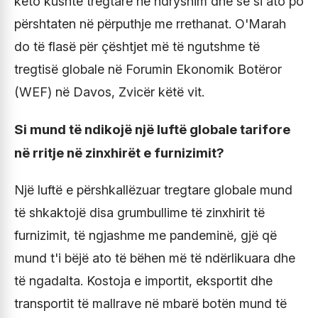
këto kushte tregtare në ndryshim dhe se si ato po
përshtaten në përputhje me rrethanat. O'Marah
do të flasë për çështjet më të ngutshme të
tregtisë globale në Forumin Ekonomik Botëror
(WEF) në Davos, Zvicër këtë vit.
Si mund të ndikojë një luftë globale tarifore
në rritje në zinxhirët e furnizimit?
Një luftë e përshkallëzuar tregtare globale mund
të shkaktojë disa grumbullime të zinxhirit të
furnizimit, të ngjashme me pandeminë, gjë që
mund t'i bëjë ato të bëhen më të ndërlikuara dhe
të ngadalta. Kostoja e importit, eksportit dhe
transportit të mallrave në mbarë botën mund të