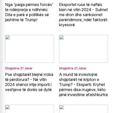
Nga 'paqja përmes forcës'
Eksportet ruse të naftës
te ndërprerja e ndihmës:
bien në vitin 2024 - Sulmet
Dita e parë e politikës së
me dron dhe sanksionet
jashtme të Trump!
perëndimore, ndër faktorët
kryesorë
Shqipëria
21 Janar
Shqipëria
21 Janar
Pse shqiptarët blejnë rroba
A mund të investojnë
të përdorura? - Në vitin
shqiptarët në kripton e
2024 shënoi rritje importi i
Trump? - Eksperti: Kryhet
veshjeve të dorës së dytë
përmes disa rrugëve, këto
janë investime afatshkurtra