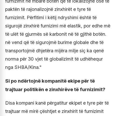
furnizimit në mbarë botën që të lokalizojnë ose të
paktën të rajonalizojnë zinxhirët e tyre të
furnizimit. Përfitimi i këtij ndryshimi është të
sigurojë zinxhirë furnizimi më elastik, por edhe më
të ulët të gjurmës së karbonit në të gjithë botën.
në vend që të sigurojmë burime globale dhe të
transportojmë dhjetëra mijëra milje siç ka qenë
norma për 30 vjet të globalizimit të udhëhequr
nga SHBA/Kina."
Si po ndërtojnë kompanitë ekipe për të
trajtuar politikën e zinxhirëve të furnizimit?
Disa kompani kanë përgatitur ekipet e tyre për të
trajtuar më mirë çështjet e zinxhirit të furnizimit