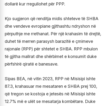
dollarë kur rregullohet për PPP.
Kjo sugjeron që renditja midis shteteve të SHBA
dhe vendeve evropiane gjithashtu ndryshon në
përputhje me rrethanat. Për një krahasim të drejtë,
duhet të merren parasysh barazitë e çmimeve
rajonale (RPP) për shtetet e SHBA. RPP mbulon
të gjitha mallrat dhe shërbimet e konsumit duke
përfshirë qiratë e banesave.
Sipas BEA, në vitin 2023, RPP në Misisipi ishte
87.3, krahasuar me mesataren e SHBA prej 100,
që tregon se kostoja e jetesës në Misisipi ishte
12.7% më e ulët se mesatarja kombëtare. Duke