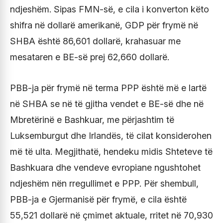
ndjeshëm. Sipas FMN-së, e cila i konverton këto
shifra në dollarë amerikanë, GDP për frymë në
SHBA është 86,601 dollarë, krahasuar me
mesataren e BE-së prej 62,660 dollarë.
PBB-ja për frymë në terma PPP është më e lartë
në SHBA se në të gjitha vendet e BE-së dhe në
Mbretërinë e Bashkuar, me përjashtim të
Luksemburgut dhe Irlandës, të cilat konsiderohen
më të ulta. Megjithatë, hendeku midis Shteteve të
Bashkuara dhe vendeve evropiane ngushtohet
ndjeshëm nën rregullimet e PPP. Për shembull,
PBB-ja e Gjermanisë për frymë, e cila është
55,521 dollarë në çmimet aktuale, rritet në 70,930