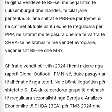
të gjitha vendeve të BE-së, me përjashtim të
Luksemburgut dhe Irlandës, të cilat janë
periferike. Si janë shifrat e PBB-së për frymë, si
në çmimet aktuale ashtu edhe të rregulluara për
PPP, në shtetet më të pasura dhe më të varfra të
SHBA-së në krahasim me vendet evropiane,
veçanërisht BE-në dhe MB?
Shifrat e vendit për vitin 2024 i kemi nxjerrë nga
raporti Global Outlook i FMN-së, duke pasqyruar
të dhënat që nga tetori. Ne e bëmë llogaritjen për
shtetet e SHBA duke përdorur grupe të dhënash
të rregulluara sezonalisht nga Byroja e Analizës
Ekonomike të SHBA (BEA) për TM3 2024 dhe