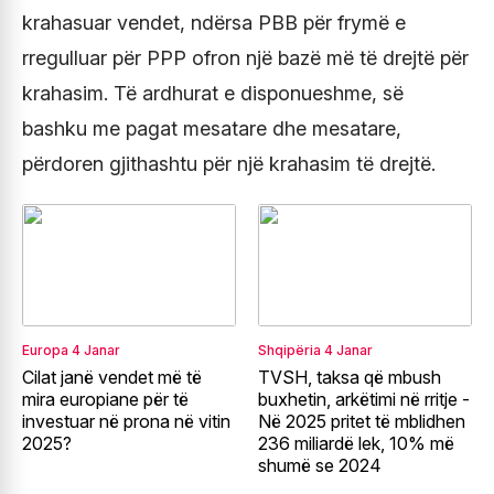
krahasuar vendet, ndërsa PBB për frymë e
rregulluar për PPP ofron një bazë më të drejtë për
krahasim. Të ardhurat e disponueshme, së
bashku me pagat mesatare dhe mesatare,
përdoren gjithashtu për një krahasim të drejtë.
Europa
4 Janar
Shqipëria
4 Janar
Cilat janë vendet më të
TVSH, taksa që mbush
mira europiane për të
buxhetin, arkëtimi në rritje -
investuar në prona në vitin
Në 2025 pritet të mblidhen
2025?
236 miliardë lek, 10% më
shumë se 2024