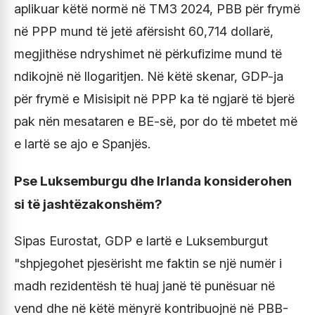
aplikuar këtë normë në TM3 2024, PBB për frymë
në PPP mund të jetë afërsisht 60,714 dollarë,
megjithëse ndryshimet në përkufizime mund të
ndikojnë në llogaritjen. Në këtë skenar, GDP-ja
për frymë e Misisipit në PPP ka të ngjarë të bjerë
pak nën mesataren e BE-së, por do të mbetet më
e lartë se ajo e Spanjës.
Pse Luksemburgu dhe Irlanda konsiderohen
si të jashtëzakonshëm?
Sipas Eurostat, GDP e lartë e Luksemburgut
"shpjegohet pjesërisht me faktin se një numër i
madh rezidentësh të huaj janë të punësuar në
vend dhe në këtë mënyrë kontribuojnë në PBB-