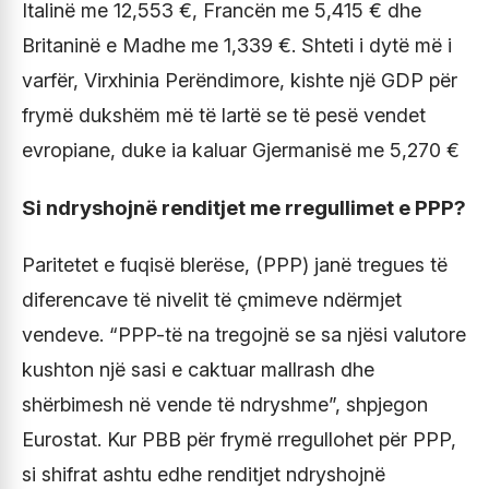
Italinë me 12,553 €, Francën me 5,415 € dhe
Britaninë e Madhe me 1,339 €. Shteti i dytë më i
varfër, Virxhinia Perëndimore, kishte një GDP për
frymë dukshëm më të lartë se të pesë vendet
evropiane, duke ia kaluar Gjermanisë me 5,270 €
Si ndryshojnë renditjet me rregullimet e PPP?
Paritetet e fuqisë blerëse, (PPP) janë tregues të
diferencave të nivelit të çmimeve ndërmjet
vendeve. “PPP-të na tregojnë se sa njësi valutore
kushton një sasi e caktuar mallrash dhe
shërbimesh në vende të ndryshme”, shpjegon
Eurostat. Kur PBB për frymë rregullohet për PPP,
si shifrat ashtu edhe renditjet ndryshojnë