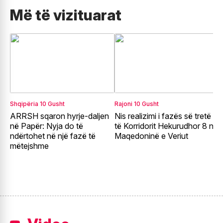
Më të vizituarat
Shqipëria
10 Gusht
Rajoni
10 Gusht
S
ARRSH sqaron hyrje-daljen
Nis realizimi i fazës së tretë
F
në Papër: Nyja do të
të Korridorit Hekurudhor 8 në
p
ndërtohet në një fazë të
Maqedoninë e Veriut
B
mëtejshme
t
H
v