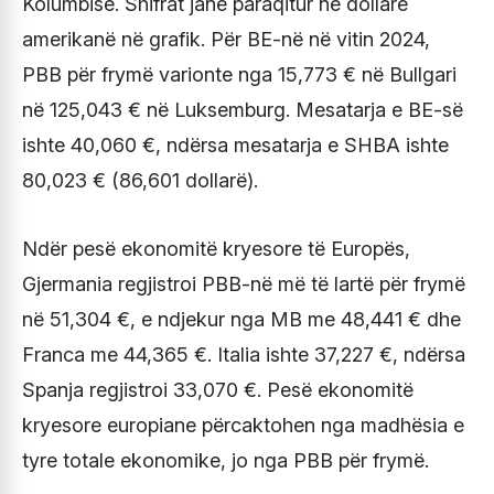
Kolumbisë. Shifrat janë paraqitur në dollarë
amerikanë në grafik. Për BE-në në vitin 2024,
PBB për frymë varionte nga 15,773 € në Bullgari
në 125,043 € në Luksemburg. Mesatarja e BE-së
ishte 40,060 €, ndërsa mesatarja e SHBA ishte
80,023 € (86,601 dollarë).
Ndër pesë ekonomitë kryesore të Europës,
Gjermania regjistroi PBB-në më të lartë për frymë
në 51,304 €, e ndjekur nga MB me 48,441 € dhe
Franca me 44,365 €. Italia ishte 37,227 €, ndërsa
Spanja regjistroi 33,070 €. Pesë ekonomitë
kryesore europiane përcaktohen nga madhësia e
tyre totale ekonomike, jo nga PBB për frymë.