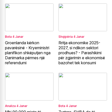
Bota
4 Janar
Shqipëria
4 Janar
Groenlanda kërkon
Rritja ekonomike 2025-
pavarësinë - Kryeministri
2027, si ndikon sektori
planifikon shkëputjen nga
prodhues? - Parashikimi
Danimarka përmes një
për zgjerimin e ekonomisë
referendumi
bazohet tek konsumi
Analiza
4 Janar
Bota
4 Janar
Mbi 90,000 mjete të
Zyrtare, SHBA do të