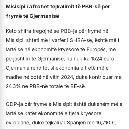
Misisipi i afrohet tejkalimit të PBB-së për
frymë të Gjermanisë
Këto shifra tregojnë se PBB-ja për frymë në
Misisipi, shteti më i varfër i SHBA-së, është më i
lartë se në ekonomitë kryesore të Europës, me
përjashtim të Gjermanisë, ku nuk ka 1524 euro.
Gjermania renditet si ekonomia e tretë më e
madhe në botë në vitin 2024, duke kontribuar me
24.3% në PBB-në totale të BE-së.
GDP-ja për frymë e Misisipit është dukshëm më e
lartë se katër ekonomitë e tjera kryesore
evropiane, duke tejkaluar Spanjën me 16,710 €,