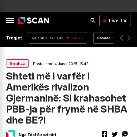
Live TV
Tregjet
,15
0
%
S&P 500
7753,02
0,06
%
Nasdaq
26605,36
Analiza
Postuar më 4 Janar 2025, 15:43
Shteti më i varfër i
Amerikës rivalizon
Gjermaninë: Si krahasohet
PBB-ja për frymë në SHBA
dhe BE?!
Nga Edel Strazimiri