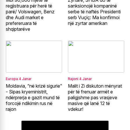
regjistruara për herë të
sanksionojë kompaninë
parë/ Volswagen, Benz
serbe të naftës Presidenti
dhe Audi market e
serb Vuçiç: Ma konfirmoi
prefereruara të
një zyrtar amerikan
shqiptarëve
Europa
4 Janar
Rajoni
4 Janar
Moldavia, “në krizë sigurie”
Malit i Zi diskuton mënyrat
- Sipas kryeministrit,
për të frenuar armët e
ndërprerja e gazit mund të
paligjshme pas vrasjeve
forcojë ndikimin rus në
masive që lanë 12 të
rajon
vdekur!