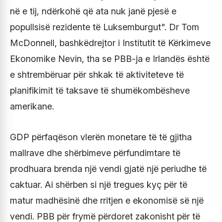
në e tij, ndërkohë që ata nuk janë pjesë e
popullsisë rezidente të Luksemburgut". Dr Tom
McDonnell, bashkëdrejtor i Institutit të Kërkimeve
Ekonomike Nevin, tha se PBB-ja e Irlandës është
e shtrembëruar për shkak të aktiviteteve të
planifikimit të taksave të shumëkombësheve
amerikane.
GDP përfaqëson vlerën monetare të të gjitha
mallrave dhe shërbimeve përfundimtare të
prodhuara brenda një vendi gjatë një periudhe të
caktuar. Ai shërben si një tregues kyç për të
matur madhësinë dhe rritjen e ekonomisë së një
vendi. PBB për frymë përdoret zakonisht për të