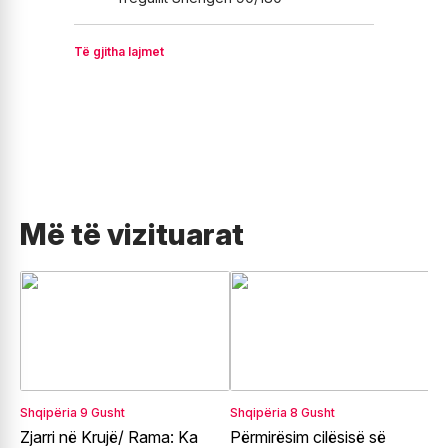
Të gjitha lajmet
Më të vizituarat
Shqipëria
9 Gusht
Shqipëria
8 Gusht
E
Zjarri në Krujë/ Rama: Ka
Përmirësim cilësisë së
G