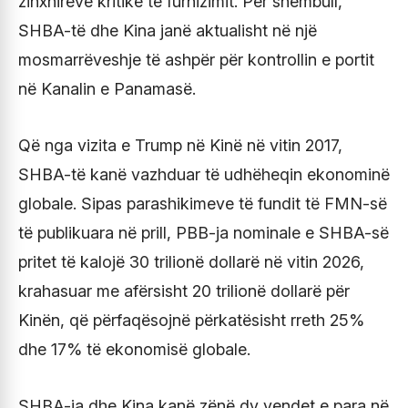
zinxhirëve kritikë të furnizimit. Për shembull,
SHBA-të dhe Kina janë aktualisht në një
mosmarrëveshje të ashpër për kontrollin e portit
në Kanalin e Panamasë.
Që nga vizita e Trump në Kinë në vitin 2017,
SHBA-të kanë vazhduar të udhëheqin ekonominë
globale. Sipas parashikimeve të fundit të FMN-së
të publikuara në prill, PBB-ja nominale e SHBA-së
pritet të kalojë 30 trilionë dollarë në vitin 2026,
krahasuar me afërsisht 20 trilionë dollarë për
Kinën, që përfaqësojnë përkatësisht rreth 25%
dhe 17% të ekonomisë globale.
SHBA-ja dhe Kina kanë zënë dy vendet e para në