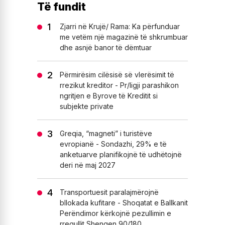
Të fundit
Zjarri në Krujë/ Rama: Ka përfunduar
me vetëm një magazinë të shkrumbuar
dhe asnjë banor të dëmtuar
Përmirësim cilësisë së vlerësimit të
rrezikut kreditor - Pr/ligji parashikon
ngritjen e Byrove të Kreditit si
subjekte private
Greqia, “magneti” i turistëve
evropianë - Sondazhi, 29% e të
anketuarve planifikojnë të udhëtojnë
deri në maj 2027
Transportuesit paralajmërojnë
bllokada kufitare - Shoqatat e Ballkanit
Perëndimor kërkojnë pezullimin e
rregullit Shengen 90/180