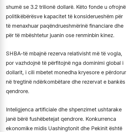
shumë se 3.2 trilionë dollarë. Këto fonde u ofrojnë
politikëbërësve kapacitet të konsiderueshëm për
të menaxhuar paqëndrueshmërinë financiare dhe
për të mbështetur juanin ose renminbin kinez.
SHBA-të mbajnë rezerva relativisht më të vogla,
por vazhdojnë të përfitojnë nga dominimi global i
dollarit, i cili mbetet monedha kryesore e përdorur
në tregtinë ndërkombëtare dhe rezervat e bankës
qendrore.
Inteligjenca artificiale dhe shpenzimet ushtarake
janë bërë fushëbetejat qendrore. Konkurrenca
ekonomike midis Uashingtonit dhe Pekinit është