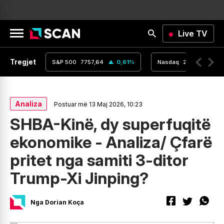
Live TV
Tregjet
,16
0
%
S&P 500
7757,64
0,61
%
Nasdaq
26690,62
Analiza
Postuar më 13 Maj 2026, 10:23
SHBA-Kinë, dy superfuqitë
ekonomike - Analiza/ Çfarë
pritet nga samiti 3-ditor
Trump-Xi Jinping?
Nga Dorian Koça