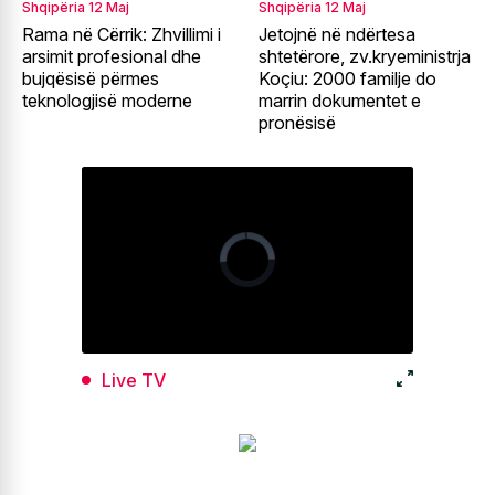
Shqipëria
12 Maj
Shqipëria
12 Maj
Rama në Cërrik: Zhvillimi i
Jetojnë në ndërtesa
arsimit profesional dhe
shtetërore, zv.kryeministrja
bujqësisë përmes
Koçiu: 2000 familje do
teknologjisë moderne
marrin dokumentet e
pronësisë
Live TV