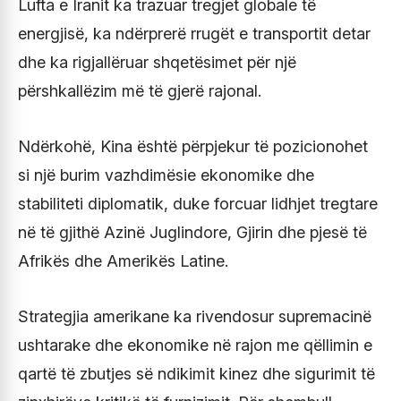
Lufta e Iranit ka trazuar tregjet globale të
energjisë, ka ndërprerë rrugët e transportit detar
dhe ka rigjallëruar shqetësimet për një
përshkallëzim më të gjerë rajonal.
Ndërkohë, Kina është përpjekur të pozicionohet
si një burim vazhdimësie ekonomike dhe
stabiliteti diplomatik, duke forcuar lidhjet tregtare
në të gjithë Azinë Juglindore, Gjirin dhe pjesë të
Afrikës dhe Amerikës Latine.
Strategjia amerikane ka rivendosur supremacinë
ushtarake dhe ekonomike në rajon me qëllimin e
qartë të zbutjes së ndikimit kinez dhe sigurimit të