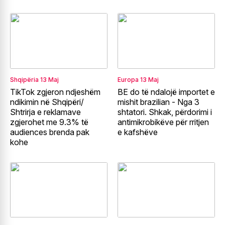
Shqipëria
13 Maj
Europa
13 Maj
TikTok zgjeron ndjeshëm
BE do të ndalojë importet e
ndikimin në Shqipëri/
mishit brazilian - Nga 3
Shtrirja e reklamave
shtatori. Shkak, përdorimi i
zgjerohet me 9.3% të
antimikrobikëve për rritjen
audiences brenda pak
e kafshëve
kohe