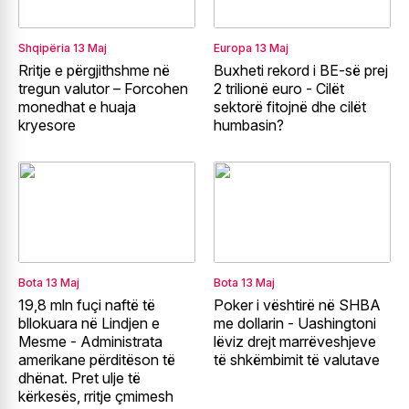
Shqipëria
13 Maj
Europa
13 Maj
Rritje e përgjithshme në
Buxheti rekord i BE-së prej
tregun valutor – Forcohen
2 trilionë euro - Cilët
monedhat e huaja
sektorë fitojnë dhe cilët
kryesore
humbasin?
Bota
13 Maj
Bota
13 Maj
19,8 mln fuçi naftë të
Poker i vështirë në SHBA
bllokuara në Lindjen e
me dollarin - Uashingtoni
Mesme - Administrata
lëviz drejt marrëveshjeve
amerikane përditëson të
të shkëmbimit të valutave
dhënat. Pret ulje të
kërkesës, rritje çmimesh