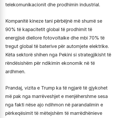
telekomunikacionit dhe prodhimin industrial.
Kompanitë kineze tani përbëjnë më shumë se
90% të kapacitetit global të prodhimit të
energjisë diellore fotovoltaike dhe mbi 70% të
tregut global të baterive për automjete elektrike.
Këta sektorë shihen nga Pekini si strategjikisht të
rëndësishëm për ndikimin ekonomik në të
ardhmen.
Prandaj, vizita e Trump ka të ngjarë të gjykohet
më pak nga marrëveshjet e menjëhershme sesa
nga fakti nëse ajo ndihmon në parandalimin e
përkeqësimit të mëtejshëm të marrëdhënieve