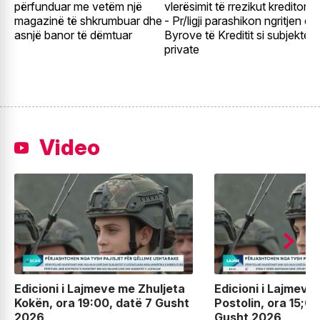
përfunduar me vetëm një
vlerësimit të rrezikut kreditor
e
magazinë të shkrumbuar dhe
- Pr/ligji parashikon ngritjen e
e
asnjë banor të dëmtuar
Byrove të Kreditit si subjekte
t
private
Video
Edicioni i Lajmeve me Zhuljeta
Edicioni i Lajmeve
Kokën, ora 19:00, datë 7 Gusht
Postolin, ora 15;00
2026
Gusht 2026