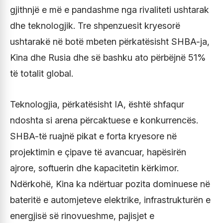
gjithnjë e më e pandashme nga rivaliteti ushtarak
dhe teknologjik. Tre shpenzuesit kryesorë
ushtarakë në botë mbeten përkatësisht SHBA-ja,
Kina dhe Rusia dhe së bashku ato përbëjnë 51%
të totalit global.
Teknologjia, përkatësisht IA, është shfaqur
ndoshta si arena përcaktuese e konkurrencës.
SHBA-të ruajnë pikat e forta kryesore në
projektimin e çipave të avancuar, hapësirën
ajrore, softuerin dhe kapacitetin kërkimor.
Ndërkohë, Kina ka ndërtuar pozita dominuese në
bateritë e automjeteve elektrike, infrastrukturën e
energjisë së rinovueshme, pajisjet e