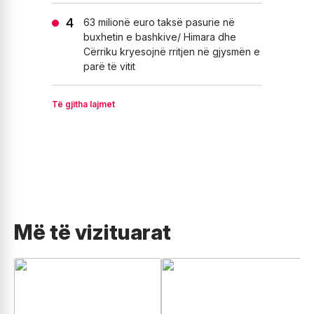
63 milionë euro taksë pasurie në
buxhetin e bashkive/ Himara dhe
Cërriku kryesojnë rritjen në gjysmën e
parë të vitit
Të gjitha lajmet
Më të vizituarat