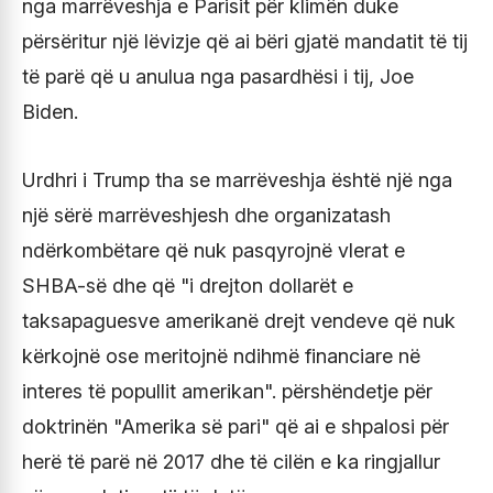
nga marrëveshja e Parisit për klimën duke
përsëritur një lëvizje që ai bëri gjatë mandatit të tij
të parë që u anulua nga pasardhësi i tij, Joe
Biden.
Urdhri i Trump tha se marrëveshja është një nga
një sërë marrëveshjesh dhe organizatash
ndërkombëtare që nuk pasqyrojnë vlerat e
SHBA-së dhe që "i drejton dollarët e
taksapaguesve amerikanë drejt vendeve që nuk
kërkojnë ose meritojnë ndihmë financiare në
interes të popullit amerikan". përshëndetje për
doktrinën "Amerika së pari" që ai e shpalosi për
herë të parë në 2017 dhe të cilën e ka ringjallur