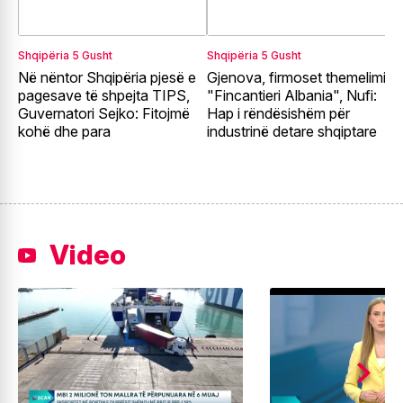
Shqipëria
5 Gusht
Shqipëria
5 Gusht
S
Në nëntor Shqipëria pjesë e
Gjenova, firmoset themelimi i
A
pagesave të shpejta TIPS,
"Fincantieri Albania", Nufi:
p
Guvernatori Sejko: Fitojmë
Hap i rëndësishëm për
z
kohë dhe para
industrinë detare shqiptare
e
Video