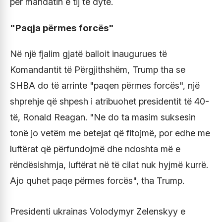
për mandatin e tij të dytë.
"Paqja përmes forcës"
Në një fjalim gjatë balloit inaugurues të
Komandantit të Përgjithshëm, Trump tha se
SHBA do të arrinte "paqen përmes forcës", një
shprehje që shpesh i atribuohet presidentit të 40-
të, Ronald Reagan. "Ne do ta masim suksesin
tonë jo vetëm me betejat që fitojmë, por edhe me
luftërat që përfundojmë dhe ndoshta më e
rëndësishmja, luftërat në të cilat nuk hyjmë kurrë.
Ajo quhet paqe përmes forcës", tha Trump.
Presidenti ukrainas Volodymyr Zelenskyy e