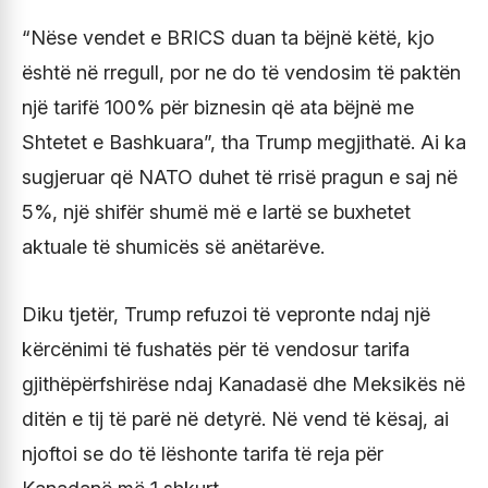
“Nëse vendet e BRICS duan ta bëjnë këtë, kjo
është në rregull, por ne do të vendosim të paktën
një tarifë 100% për biznesin që ata bëjnë me
Shtetet e Bashkuara”, tha Trump megjithatë. Ai ka
sugjeruar që NATO duhet të rrisë pragun e saj në
5%, një shifër shumë më e lartë se buxhetet
aktuale të shumicës së anëtarëve.
Diku tjetër, Trump refuzoi të vepronte ndaj një
kërcënimi të fushatës për të vendosur tarifa
gjithëpërfshirëse ndaj Kanadasë dhe Meksikës në
ditën e tij të parë në detyrë. Në vend të kësaj, ai
njoftoi se do të lëshonte tarifa të reja për