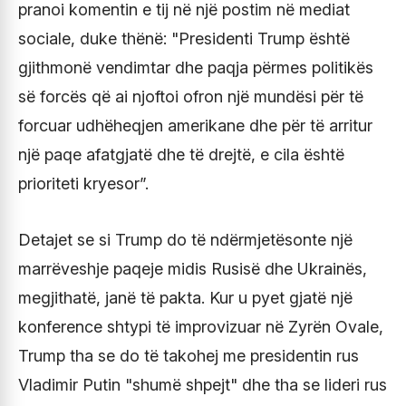
pranoi komentin e tij në një postim në mediat
sociale, duke thënë: "Presidenti Trump është
gjithmonë vendimtar dhe paqja përmes politikës
së forcës që ai njoftoi ofron një mundësi për të
forcuar udhëheqjen amerikane dhe për të arritur
një paqe afatgjatë dhe të drejtë, e cila është
prioriteti kryesor”.
Detajet se si Trump do të ndërmjetësonte një
marrëveshje paqeje midis Rusisë dhe Ukrainës,
megjithatë, janë të pakta. Kur u pyet gjatë një
konference shtypi të improvizuar në Zyrën Ovale,
Trump tha se do të takohej me presidentin rus
Vladimir Putin "shumë shpejt" dhe tha se lideri rus