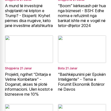
A mund të investojnë
“Boom” kërkesash për hua
shqiptarët në kripton e
nga bizneset - BSH: Edhe
Trump? - Eksperti: Kryhet
norma e refuzimit nga
përmes disa rrugëve, këto
bankat ishte më e vogël në
janë investime afatshkurtra
tetor-dhjetor 2024
Shqipëria
21 Janar
Bota
21 Janar
Projekti, ngrihet “Dritarja e
“Bashkëpunimi për Epokën
Vetme Kombëtare” -
Inteligjente” - Tema e
Doganat, akses të plotë
Forumit Ekonomik Botëror
informacioni. Ulen kostot e
në Davos
bizneseve me 10%