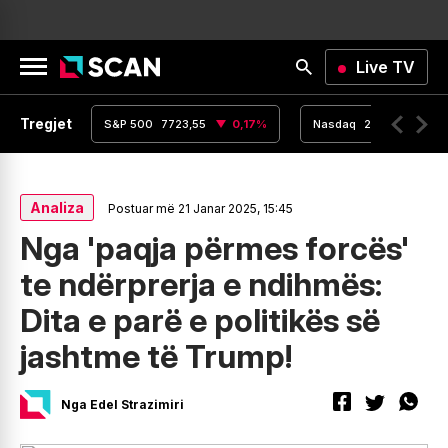
Live TV
Tregjet
,16
0
%
S&P 500
7723,55
0,17
%
Nasdaq
26363,44
Analiza
Postuar më 21 Janar 2025, 15:45
Nga 'paqja përmes forcës'
te ndërprerja e ndihmës:
Dita e parë e politikës së
jashtme të Trump!
Nga Edel Strazimiri