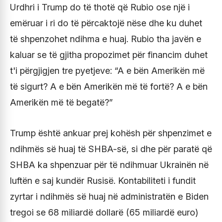
Urdhri i Trump do të thotë që Rubio ose një i
emëruar i ri do të përcaktojë nëse dhe ku duhet
të shpenzohet ndihma e huaj. Rubio tha javën e
kaluar se të gjitha propozimet për financim duhet
t'i përgjigjen tre pyetjeve: “A e bën Amerikën më
të sigurt? A e bën Amerikën më të fortë? A e bën
Amerikën më të begatë?”
Trump është ankuar prej kohësh për shpenzimet e
ndihmës së huaj të SHBA-së, si dhe për paratë që
SHBA ka shpenzuar për të ndihmuar Ukrainën në
luftën e saj kundër Rusisë. Kontabiliteti i fundit
zyrtar i ndihmës së huaj në administratën e Biden
tregoi se 68 miliardë dollarë (65 miliardë euro)