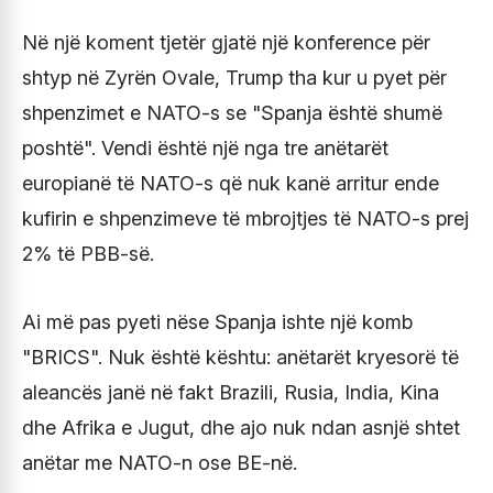
Në një koment tjetër gjatë një konference për
shtyp në Zyrën Ovale, Trump tha kur u pyet për
shpenzimet e NATO-s se "Spanja është shumë
poshtë". Vendi është një nga tre anëtarët
europianë të NATO-s që nuk kanë arritur ende
kufirin e shpenzimeve të mbrojtjes të NATO-s prej
2% të PBB-së.
Ai më pas pyeti nëse Spanja ishte një komb
"BRICS". Nuk është kështu: anëtarët kryesorë të
aleancës janë në fakt Brazili, Rusia, India, Kina
dhe Afrika e Jugut, dhe ajo nuk ndan asnjë shtet
anëtar me NATO-n ose BE-në.