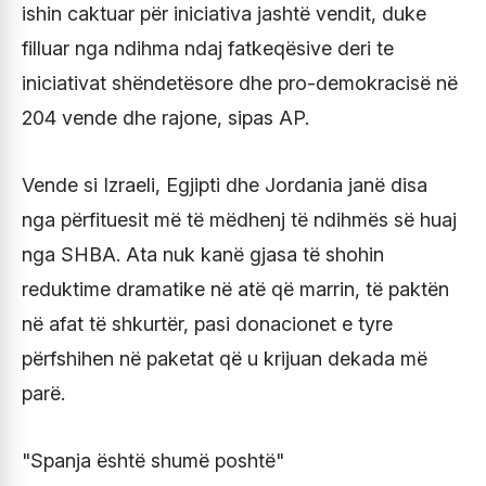
ishin caktuar për iniciativa jashtë vendit, duke
filluar nga ndihma ndaj fatkeqësive deri te
iniciativat shëndetësore dhe pro-demokracisë në
204 vende dhe rajone, sipas AP.
Vende si Izraeli, Egjipti dhe Jordania janë disa
nga përfituesit më të mëdhenj të ndihmës së huaj
nga SHBA. Ata nuk kanë gjasa të shohin
reduktime dramatike në atë që marrin, të paktën
në afat të shkurtër, pasi donacionet e tyre
përfshihen në paketat që u krijuan dekada më
parë.
"Spanja është shumë poshtë"