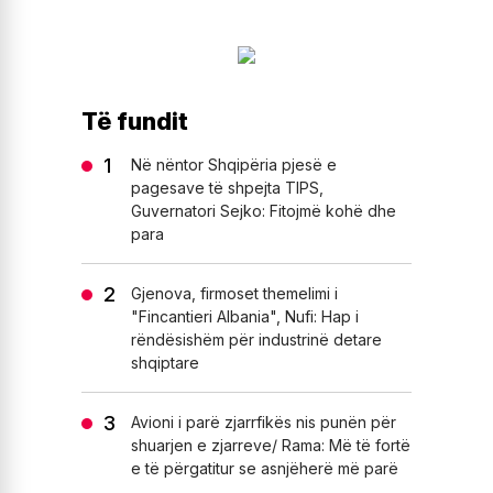
Të fundit
Në nëntor Shqipëria pjesë e
pagesave të shpejta TIPS,
Guvernatori Sejko: Fitojmë kohë dhe
para
Gjenova, firmoset themelimi i
"Fincantieri Albania", Nufi: Hap i
rëndësishëm për industrinë detare
shqiptare
Avioni i parë zjarrfikës nis punën për
shuarjen e zjarreve/ Rama: Më të fortë
e të përgatitur se asnjëherë më parë