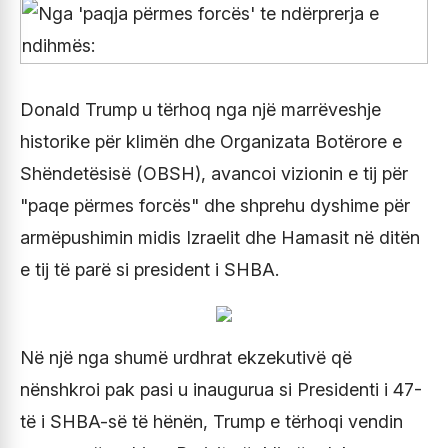
Donald Trump u tërhoq nga një marrëveshje
historike për klimën dhe Organizata Botërore e
Shëndetësisë (OBSH), avancoi vizionin e tij për
"paqe përmes forcës" dhe shprehu dyshime për
armëpushimin midis Izraelit dhe Hamasit në ditën
e tij të parë si president i SHBA.
Në një nga shumë urdhrat ekzekutivë që
nënshkroi pak pasi u inaugurua si Presidenti i 47-
të i SHBA-së të hënën, Trump e tërhoqi vendin